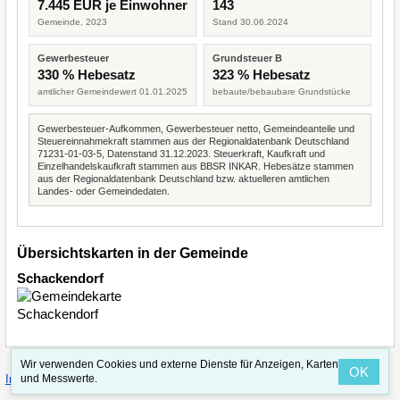
7.445 EUR je Einwohner
143
Gemeinde, 2023
Stand 30.06.2024
Gewerbesteuer
Grundsteuer B
330 % Hebesatz
323 % Hebesatz
amtlicher Gemeindewert 01.01.2025
bebaute/bebaubare Grundstücke
Gewerbesteuer-Aufkommen, Gewerbesteuer netto, Gemeindeanteile und
Steuereinnahmekraft stammen aus der Regionaldatenbank Deutschland
71231-01-03-5, Datenstand 31.12.2023. Steuerkraft, Kaufkraft und
Einzelhandelskaufkraft stammen aus BBSR INKAR. Hebesätze stammen
aus der Regionaldatenbank Deutschland bzw. aktuelleren amtlichen
Landes- oder Gemeindedaten.
Übersichtskarten in der Gemeinde
Schackendorf
Wir verwenden Cookies und externe Dienste für Anzeigen, Karten
OK
·
·
und Messwerte.
Impressum
Straßenindex
Valid CSS