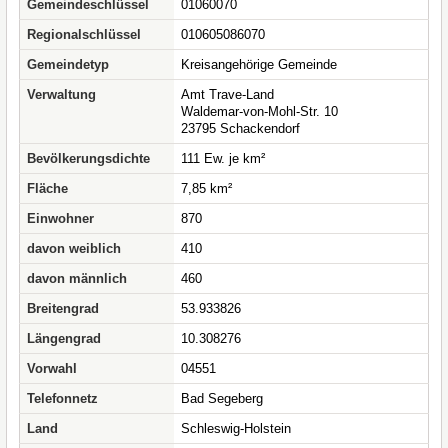
Gemeindeschlüssel
01060070
Regionalschlüssel
010605086070
Gemeindetyp
Kreisangehörige Gemeinde
Verwaltung
Amt Trave-Land
Waldemar-von-Mohl-Str. 10
23795 Schackendorf
Bevölkerungsdichte
111 Ew. je km²
Fläche
7,85 km²
Einwohner
870
davon weiblich
410
davon männlich
460
Breitengrad
53.933826
Längengrad
10.308276
Vorwahl
04551
Telefonnetz
Bad Segeberg
Land
Schleswig-Holstein