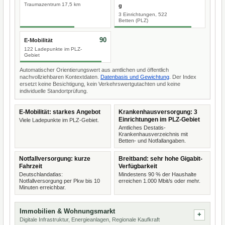
Traumazentrum 17,5 km
g
3 Einrichtungen, 522
Betten (PLZ)
90
E-Mobilität
122 Ladepunkte im PLZ-
Gebiet
Automatischer Orientierungswert aus amtlichen und öffentlich
nachvollziehbaren Kontextdaten.
Datenbasis und Gewichtung
. Der Index
ersetzt keine Besichtigung, kein Verkehrswertgutachten und keine
individuelle Standortprüfung.
E-Mobilität: starkes Angebot
Krankenhausversorgung: 3
Einrichtungen im PLZ-Gebiet
Viele Ladepunkte im PLZ-Gebiet.
Amtliches Destatis-
Krankenhausverzeichnis mit
Betten- und Notfallangaben.
Notfallversorgung: kurze
Breitband: sehr hohe Gigabit-
Fahrzeit
Verfügbarkeit
Deutschlandatlas:
Mindestens 90 % der Haushalte
Notfallversorgung per Pkw bis 10
erreichen 1.000 Mbit/s oder mehr.
Minuten erreichbar.
Immobilien & Wohnungsmarkt
Digitale Infrastruktur, Energieanlagen, Regionale Kaufkraft