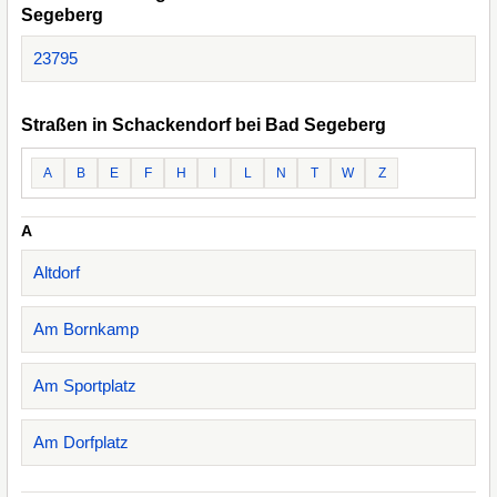
Segeberg
23795
Straßen in Schackendorf bei Bad Segeberg
A
B
E
F
H
I
L
N
T
W
Z
A
Altdorf
Am Bornkamp
Am Sportplatz
Am Dorfplatz