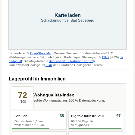
Karte laden
Schackendorf bei Bad Segeberg
Kartendaten ©
OpenStreetMap
. Weitere Grenzen: Bundeswahlleiterin/BKG
Wahlkreisgeometrie 2024, dl-de/by-2-0. Kartenlayer: Starkregen: ©
BKG
(2026)
dl-
de/by-2-0
; Schutzgebiete: ©
Bundesamt für Naturschutz (BfN)
;
Grundwasser/Geologie: ©
BGR
und Staatliche Geologische Dienste.
Lageprofil für Immobilien
72
Wohnqualität-Index
solide Wohnqualität aus 100 % Datenabdeckung.
/100
68
97
Schulen
Digitale Infrastruktur
Grundschule 1,5 km,
96,4 % Gigabit-
weiterführend 2,1 km
Verfügbarkeit