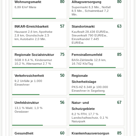
80
80
Wohnungsmarkt
Alltagsversorgung
6,89 €/m² Miete
Supermarkt 6,3 Min., Notfall
8,5 Min., Schwimmbad 7,2
Min.
57
63
INKAR-Erreichbarkeit
Standortmarkt
Hausarzt 2,6 km, Apotheke
Kaufkraft 28.436 EUR/Ew.,
2,8 km, Grundschule 2,5
Steuerkraft 790 EUR/Ew.,
km, Autobahn 2,0 Min.
Einzelhandel 7.445
EUR/Ew.
75
85
Regionale Sozialstruktur
Fernstraßenumfeld
SGB II 6,4 %, Kinderarmut
BASt-Zählstelle 12,6 km,
10,2 %, Altersarmut 2,7 %
16.742 Kfz/Tag
50
66
Verkehrssicherheit
Regionale
9,2 Unfälle je 1.000
Sicherheitslage
Einwohner
PKS-HZ 6.348 je 100.000
Einwohner in Segeberg
56
67
Umfeldstruktur
Natur- und
13,1 % Wald, 1,0 %
Schutzgebiete
Gewässer
8,2 % FFH, 17,7 %
Landschaftsschutz, 0,1 %
Naturpark
60
85
Gesundheit
Krankenhausversorgun