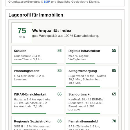
Grundwasser/Geologie: ©
BGR
und Staatliche Geologische Dienste.
Lageprofil für Immobilien
75
Wohnqualität-Index
gute Wohnqualität aus 100 % Datenabdeckung.
/100
86
55
Schulen
Digitale Infrastruktur
Grundschule 384 m,
55,5 % Gigabit-
weiterführend 3,7 km
Verfügbarkeit
85
65
Wohnungsmarkt
Alltagsversorgung
6,74 €/m² Miete, 3,2 %
Supermarkt 5,0 Min., Notfall
Leerstand
20,3 Min., Schwimmbad
10,6 Min.
66
65
INKAR-Erreichbarkeit
Standortmarkt
Hausarzt 1,4 km, Apotheke
Kaufkraft 28.442 EUR/Ew.,
3,2 km, Grundschule 2,2
Steuerkraft 768 EUR/Ew.,
km, Autobahn 7,1 Min.
Einzelhandel 8.283
EUR/Ew.
83
70
Regionale Sozialstruktur
Fernstraßenumfeld
SGB II 4,2 %, Kinderarmut
BASt-Zählstelle 1,9 km,
5,6 %, Altersarmut 1,1 %
10.436 Kfz/Tag