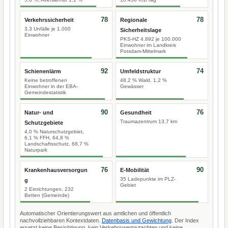
78
78
Verkehrssicherheit
Regionale
3,3 Unfälle je 1.000
Sicherheitslage
Einwohner
PKS-HZ 4.892 je 100.000
Einwohner im Landkreis
Potsdam-Mittelmark
92
74
Schienenlärm
Umfeldstruktur
Keine betroffenen
48,2 % Wald, 1,2 %
Einwohner in der EBA-
Gewässer
Gemeindestatistik
90
76
Natur- und
Gesundheit
Traumazentrum 13,7 km
Schutzgebiete
4,0 % Naturschutzgebiet,
6,1 % FFH, 64,8 %
Landschaftsschutz, 68,7 %
Naturpark
76
90
Krankenhausversorgun
E-Mobilität
35 Ladepunkte im PLZ-
g
Gebiet
2 Einrichtungen, 232
Betten (Gemeinde)
Automatischer Orientierungswert aus amtlichen und öffentlich
nachvollziehbaren Kontextdaten.
Datenbasis und Gewichtung
. Der Index
ersetzt keine Besichtigung, kein Verkehrswertgutachten und keine