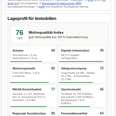
de/by-2-0
; Schutzgebiete: ©
Bundesamt für Naturschutz (BfN)
;
Grundwasser/Geologie: ©
BGR
und Staatliche Geologische Dienste.
Lageprofil für Immobilien
76
Wohnqualität-Index
gute Wohnqualität aus 100 % Datenabdeckung.
/100
68
95
Schulen
Digitale Infrastruktur
Grundschule 2,1 km,
94,5 % Gigabit-
weiterführend 2,5 km
Verfügbarkeit
82
72
Wohnungsmarkt
Alltagsversorgung
4,99 €/m² Miete, 1,8 %
Supermarkt 3,8 Min., Notfall
Leerstand
21,5 Min., Schwimmbad
11,2 Min.
77
66
INKAR-Erreichbarkeit
Standortmarkt
Hausarzt 1,1 km, Apotheke
Kaufkraft 28.730 EUR/Ew.,
937 m, Grundschule 872 m,
Steuerkraft 1.005 EUR/Ew.,
Autobahn 15,6 Min.
Einzelhandel 7.410
EUR/Ew.
80
64
Regionale Sozialstruktur
Fernstraßenumfeld