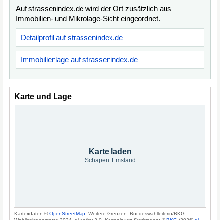
Auf strassenindex.de wird der Ort zusätzlich aus
Immobilien- und Mikrolage-Sicht eingeordnet.
Detailprofil auf strassenindex.de
Immobilienlage auf strassenindex.de
Karte und Lage
Karte laden
Schapen, Emsland
Kartendaten ©
OpenStreetMap
. Weitere Grenzen: Bundeswahlleiterin/BKG
Wahlkreisgeometrie 2024, dl-de/by-2-0. Kartenlayer: Starkregen: ©
BKG
(2026)
dl-