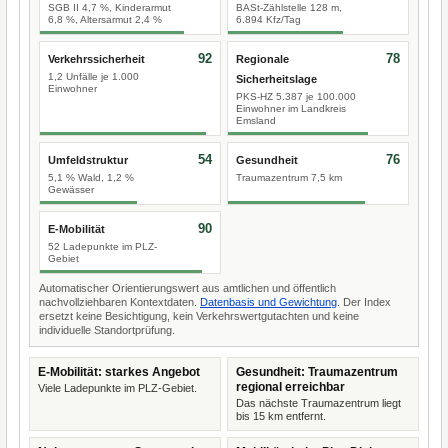
SGB II 4,7 %, Kinderarmut
BASt-Zählstelle 128 m,
6,8 %, Altersarmut 2,4 %
6.894 Kfz/Tag
92
78
Verkehrssicherheit
Regionale
1,2 Unfälle je 1.000
Sicherheitslage
Einwohner
PKS-HZ 5.387 je 100.000
Einwohner im Landkreis
Emsland
54
76
Umfeldstruktur
Gesundheit
5,1 % Wald, 1,2 %
Traumazentrum 7,5 km
Gewässer
90
E-Mobilität
52 Ladepunkte im PLZ-
Gebiet
Automatischer Orientierungswert aus amtlichen und öffentlich
nachvollziehbaren Kontextdaten.
Datenbasis und Gewichtung
. Der Index
ersetzt keine Besichtigung, kein Verkehrswertgutachten und keine
individuelle Standortprüfung.
E-Mobilität: starkes Angebot
Gesundheit: Traumazentrum
regional erreichbar
Viele Ladepunkte im PLZ-Gebiet.
Das nächste Traumazentrum liegt
bis 15 km entfernt.