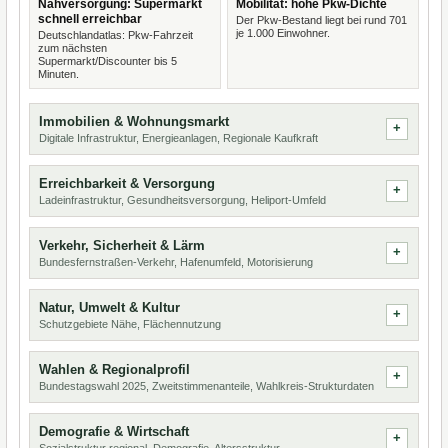
Nahversorgung: Supermarkt
Mobilität: hohe Pkw-Dichte
schnell erreichbar
Der Pkw-Bestand liegt bei rund 701
je 1.000 Einwohner.
Deutschlandatlas: Pkw-Fahrzeit
zum nächsten
Supermarkt/Discounter bis 5
Minuten.
Immobilien & Wohnungsmarkt
Digitale Infrastruktur, Energieanlagen, Regionale Kaufkraft
Erreichbarkeit & Versorgung
Ladeinfrastruktur, Gesundheitsversorgung, Heliport-Umfeld
Verkehr, Sicherheit & Lärm
Bundesfernstraßen-Verkehr, Hafenumfeld, Motorisierung
Natur, Umwelt & Kultur
Schutzgebiete Nähe, Flächennutzung
Wahlen & Regionalprofil
Bundestagswahl 2025, Zweitstimmenanteile, Wahlkreis-Strukturdaten
Demografie & Wirtschaft