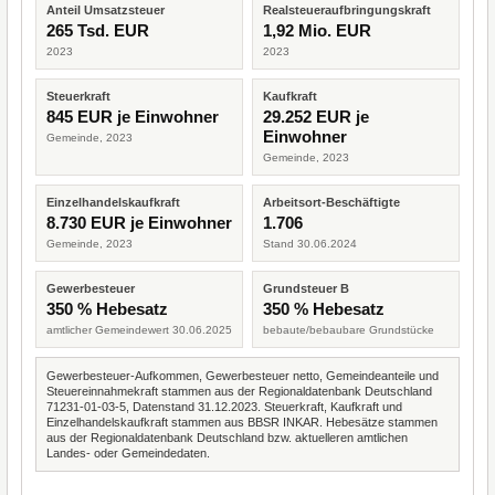
Anteil Umsatzsteuer
Realsteueraufbringungskraft
265 Tsd. EUR
1,92 Mio. EUR
2023
2023
Steuerkraft
Kaufkraft
845 EUR je Einwohner
29.252 EUR je
Einwohner
Gemeinde, 2023
Gemeinde, 2023
Einzelhandelskaufkraft
Arbeitsort-Beschäftigte
8.730 EUR je Einwohner
1.706
Gemeinde, 2023
Stand 30.06.2024
Gewerbesteuer
Grundsteuer B
350 % Hebesatz
350 % Hebesatz
amtlicher Gemeindewert 30.06.2025
bebaute/bebaubare Grundstücke
Gewerbesteuer-Aufkommen, Gewerbesteuer netto, Gemeindeanteile und
Steuereinnahmekraft stammen aus der Regionaldatenbank Deutschland
71231-01-03-5, Datenstand 31.12.2023. Steuerkraft, Kaufkraft und
Einzelhandelskaufkraft stammen aus BBSR INKAR. Hebesätze stammen
aus der Regionaldatenbank Deutschland bzw. aktuelleren amtlichen
Landes- oder Gemeindedaten.