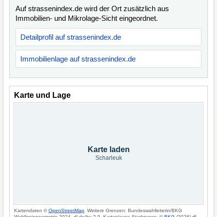
Auf strassenindex.de wird der Ort zusätzlich aus
Immobilien- und Mikrolage-Sicht eingeordnet.
Detailprofil auf strassenindex.de
Immobilienlage auf strassenindex.de
Karte und Lage
Karte laden
Scharleuk
Kartendaten ©
OpenStreetMap
. Weitere Grenzen: Bundeswahlleiterin/BKG
Wahlkreisgeometrie 2024, dl-de/by-2-0. Kartenlayer: Starkregen: ©
BKG
(2026)
dl-