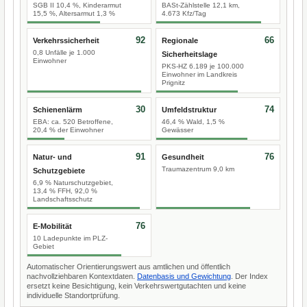
SGB II 10,4 %, Kinderarmut
BASt-Zählstelle 12,1 km,
15,5 %, Altersarmut 1,3 %
4.673 Kfz/Tag
92
66
Verkehrssicherheit
Regionale
0,8 Unfälle je 1.000
Sicherheitslage
Einwohner
PKS-HZ 6.189 je 100.000
Einwohner im Landkreis
Prignitz
30
74
Schienenlärm
Umfeldstruktur
EBA: ca. 520 Betroffene,
46,4 % Wald, 1,5 %
20,4 % der Einwohner
Gewässer
91
76
Natur- und
Gesundheit
Traumazentrum 9,0 km
Schutzgebiete
6,9 % Naturschutzgebiet,
13,4 % FFH, 92,0 %
Landschaftsschutz
76
E-Mobilität
10 Ladepunkte im PLZ-
Gebiet
Automatischer Orientierungswert aus amtlichen und öffentlich
nachvollziehbaren Kontextdaten.
Datenbasis und Gewichtung
. Der Index
ersetzt keine Besichtigung, kein Verkehrswertgutachten und keine
individuelle Standortprüfung.