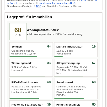
de/by-2-0
; Schutzgebiete: ©
Bundesamt für Naturschutz (BfN)
;
Grundwasser/Geologie: ©
BGR
und Staatliche Geologische Dienste.
Lageprofil für Immobilien
68
Wohnqualität-Index
solide Wohnqualität aus 100 % Datenabdeckung.
/100
64
19
Schulen
Digitale Infrastruktur
Grundschule 818 m,
11,4 % Gigabit-
weiterführend 10,3 km
Verfügbarkeit
83
67
Wohnungsmarkt
Alltagsversorgung
5,09 €/m² Miete, 7,8 %
Supermarkt 5,0 Min., Notfall
Leerstand
20,6 Min., Schwimmbad 6,4
Min.
68
68
INKAR-Erreichbarkeit
Standortmarkt
Hausarzt 1,3 km, Apotheke
Kaufkraft 29.252 EUR/Ew.,
1,4 km, Grundschule 1,4
Steuerkraft 845 EUR/Ew.,
km, Autobahn 32,5 Min.
Einzelhandel 8.730
EUR/Ew.
59
85
Regionale Sozialstruktur
Fernstraßenumfeld