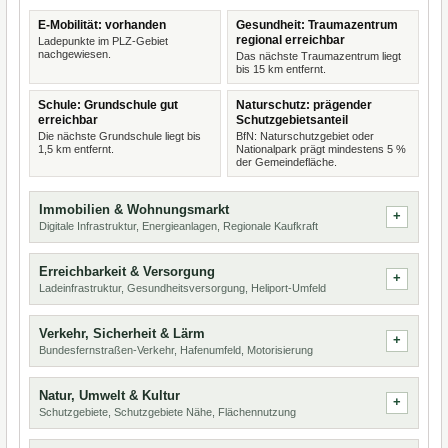
E-Mobilität: vorhanden
Gesundheit: Traumazentrum
regional erreichbar
Ladepunkte im PLZ-Gebiet
nachgewiesen.
Das nächste Traumazentrum liegt
bis 15 km entfernt.
Schule: Grundschule gut
Naturschutz: prägender
erreichbar
Schutzgebietsanteil
Die nächste Grundschule liegt bis
BfN: Naturschutzgebiet oder
1,5 km entfernt.
Nationalpark prägt mindestens 5 %
der Gemeindefläche.
Immobilien & Wohnungsmarkt
Digitale Infrastruktur, Energieanlagen, Regionale Kaufkraft
Erreichbarkeit & Versorgung
Ladeinfrastruktur, Gesundheitsversorgung, Heliport-Umfeld
Verkehr, Sicherheit & Lärm
Bundesfernstraßen-Verkehr, Hafenumfeld, Motorisierung
Natur, Umwelt & Kultur
Schutzgebiete, Schutzgebiete Nähe, Flächennutzung