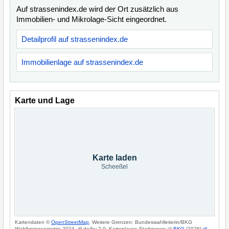
Auf strassenindex.de wird der Ort zusätzlich aus
Immobilien- und Mikrolage-Sicht eingeordnet.
Detailprofil auf strassenindex.de
Immobilienlage auf strassenindex.de
Karte und Lage
Karte laden
Scheeßel
Kartendaten ©
OpenStreetMap
. Weitere Grenzen: Bundeswahlleiterin/BKG
Wahlkreisgeometrie 2024, dl-de/by-2-0. Kartenlayer: Starkregen: ©
BKG
(2026)
dl-