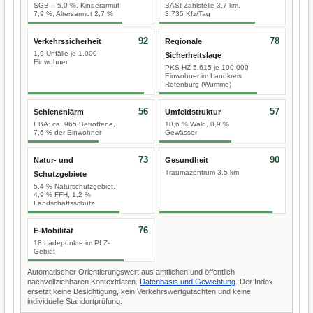
SGB II 5,0 %, Kinderarmut
BASt-Zählstelle 3,7 km,
7,9 %, Altersarmut 2,7 %
3.735 Kfz/Tag
92
78
Verkehrssicherheit
Regionale
1,9 Unfälle je 1.000
Sicherheitslage
Einwohner
PKS-HZ 5.615 je 100.000
Einwohner im Landkreis
Rotenburg (Wümme)
56
57
Schienenlärm
Umfeldstruktur
EBA: ca. 965 Betroffene,
10,6 % Wald, 0,9 %
7,6 % der Einwohner
Gewässer
73
90
Natur- und
Gesundheit
Traumazentrum 3,5 km
Schutzgebiete
5,4 % Naturschutzgebiet,
4,9 % FFH, 1,2 %
Landschaftsschutz
76
E-Mobilität
18 Ladepunkte im PLZ-
Gebiet
Automatischer Orientierungswert aus amtlichen und öffentlich
nachvollziehbaren Kontextdaten.
Datenbasis und Gewichtung
. Der Index
ersetzt keine Besichtigung, kein Verkehrswertgutachten und keine
individuelle Standortprüfung.