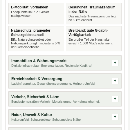
E-Mobilität: vorhanden
Gesundheit: Traumazentrum
in der Nähe
Ladepunkte im PLZ-Gebiet
nachgewiesen.
Das nächste Traumazentrum liegt
bis 5 km entfernt.
Naturschutz: prägender
Breitband: gute Gigabit-
Schutzgebietsanteil
Verfügbarkeit
BfN: Naturschutzgebiet oder
Ein großer Teil der Haushalte
Nationalpark prägt mindestens 5 %
erreicht 1.000 Mbit/s oder mehr.
der Gemeindefläche.
Immobilien & Wohnungsmarkt
Digitale Infrastruktur, Energieanlagen, Regionale Kaufkraft
Erreichbarkeit & Versorgung
Ladeinfrastruktur, Gesundheitsversorgung, Heliport-Umfeld
Verkehr, Sicherheit & Lärm
Bundesfernstraßen-Verkehr, Motorisierung, Verkehrssicherheit
Natur, Umwelt & Kultur
Kulturumfeld, Schutzgebiete, Schutzgebiete Nähe