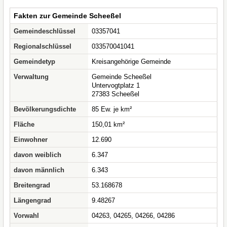
Fakten zur Gemeinde Scheeßel
Gemeindeschlüssel
03357041
Regionalschlüssel
033570041041
Gemeindetyp
Kreisangehörige Gemeinde
Verwaltung
Gemeinde Scheeßel
Untervogtplatz 1
27383 Scheeßel
Bevölkerungsdichte
85 Ew. je km²
Fläche
150,01 km²
Einwohner
12.690
davon weiblich
6.347
davon männlich
6.343
Breitengrad
53.168678
Längengrad
9.48267
Vorwahl
04263, 04265, 04266, 04286