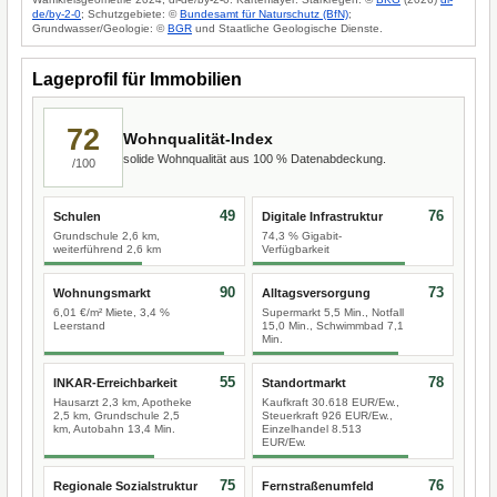
de/by-2-0
; Schutzgebiete: ©
Bundesamt für Naturschutz (BfN)
;
Grundwasser/Geologie: ©
BGR
und Staatliche Geologische Dienste.
Lageprofil für Immobilien
72
Wohnqualität-Index
solide Wohnqualität aus 100 % Datenabdeckung.
/100
49
76
Schulen
Digitale Infrastruktur
Grundschule 2,6 km,
74,3 % Gigabit-
weiterführend 2,6 km
Verfügbarkeit
90
73
Wohnungsmarkt
Alltagsversorgung
6,01 €/m² Miete, 3,4 %
Supermarkt 5,5 Min., Notfall
Leerstand
15,0 Min., Schwimmbad 7,1
Min.
55
78
INKAR-Erreichbarkeit
Standortmarkt
Hausarzt 2,3 km, Apotheke
Kaufkraft 30.618 EUR/Ew.,
2,5 km, Grundschule 2,5
Steuerkraft 926 EUR/Ew.,
km, Autobahn 13,4 Min.
Einzelhandel 8.513
EUR/Ew.
75
76
Regionale Sozialstruktur
Fernstraßenumfeld