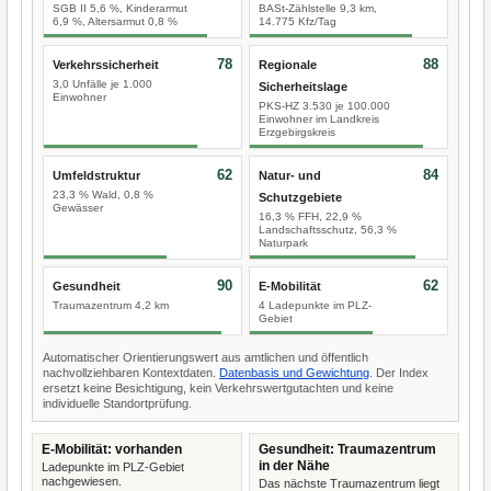
SGB II 5,6 %, Kinderarmut
BASt-Zählstelle 9,3 km,
6,9 %, Altersarmut 0,8 %
14.775 Kfz/Tag
78
88
Verkehrssicherheit
Regionale
3,0 Unfälle je 1.000
Sicherheitslage
Einwohner
PKS-HZ 3.530 je 100.000
Einwohner im Landkreis
Erzgebirgskreis
62
84
Umfeldstruktur
Natur- und
23,3 % Wald, 0,8 %
Schutzgebiete
Gewässer
16,3 % FFH, 22,9 %
Landschaftsschutz, 56,3 %
Naturpark
90
62
Gesundheit
E-Mobilität
Traumazentrum 4,2 km
4 Ladepunkte im PLZ-
Gebiet
Automatischer Orientierungswert aus amtlichen und öffentlich
nachvollziehbaren Kontextdaten.
Datenbasis und Gewichtung
. Der Index
ersetzt keine Besichtigung, kein Verkehrswertgutachten und keine
individuelle Standortprüfung.
E-Mobilität: vorhanden
Gesundheit: Traumazentrum
in der Nähe
Ladepunkte im PLZ-Gebiet
nachgewiesen.
Das nächste Traumazentrum liegt