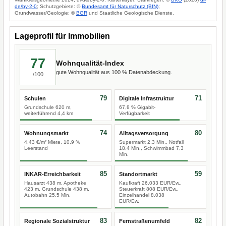
de/by-2-0
; Schutzgebiete: ©
Bundesamt für Naturschutz (BfN)
;
Grundwasser/Geologie: ©
BGR
und Staatliche Geologische Dienste.
Lageprofil für Immobilien
77
Wohnqualität-Index
gute Wohnqualität aus 100 % Datenabdeckung.
/100
79
71
Schulen
Digitale Infrastruktur
Grundschule 620 m,
67,8 % Gigabit-
weiterführend 4,4 km
Verfügbarkeit
74
80
Wohnungsmarkt
Alltagsversorgung
4,43 €/m² Miete, 10,9 %
Supermarkt 2,3 Min., Notfall
Leerstand
18,4 Min., Schwimmbad 7,3
Min.
85
59
INKAR-Erreichbarkeit
Standortmarkt
Hausarzt 438 m, Apotheke
Kaufkraft 26.033 EUR/Ew.,
423 m, Grundschule 438 m,
Steuerkraft 808 EUR/Ew.,
Autobahn 25,5 Min.
Einzelhandel 8.038
EUR/Ew.
83
82
Regionale Sozialstruktur
Fernstraßenumfeld