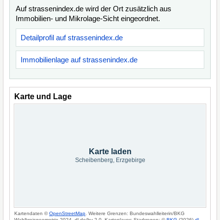
Auf strassenindex.de wird der Ort zusätzlich aus
Immobilien- und Mikrolage-Sicht eingeordnet.
Detailprofil auf strassenindex.de
Immobilienlage auf strassenindex.de
Karte und Lage
Karte laden
Scheibenberg, Erzgebirge
Kartendaten ©
OpenStreetMap
. Weitere Grenzen: Bundeswahlleiterin/BKG
Wahlkreisgeometrie 2024, dl-de/by-2-0. Kartenlayer: Starkregen: ©
BKG
(2026)
dl-