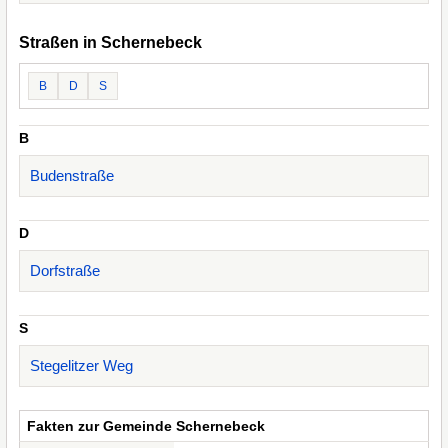
Straßen in Schernebeck
B
D
S
B
Budenstraße
D
Dorfstraße
S
Stegelitzer Weg
Fakten zur Gemeinde Schernebeck