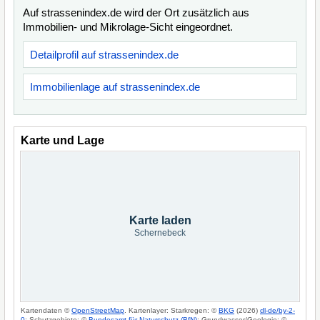
Auf strassenindex.de wird der Ort zusätzlich aus
Immobilien- und Mikrolage-Sicht eingeordnet.
Detailprofil auf strassenindex.de
Immobilienlage auf strassenindex.de
Karte und Lage
Karte laden
Schernebeck
Kartendaten ©
OpenStreetMap
. Kartenlayer: Starkregen: ©
BKG
(2026)
dl-de/by-2-
0
; Schutzgebiete: ©
Bundesamt für Naturschutz (BfN)
; Grundwasser/Geologie: ©