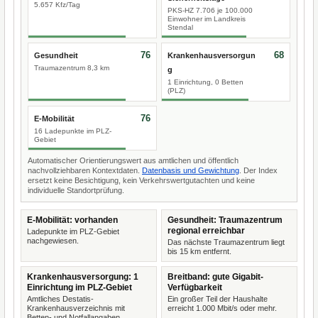
5.657 Kfz/Tag
PKS-HZ 7.706 je 100.000
Einwohner im Landkreis
Stendal
76
68
Gesundheit
Krankenhausversorgun
Traumazentrum 8,3 km
g
1 Einrichtung, 0 Betten
(PLZ)
76
E-Mobilität
16 Ladepunkte im PLZ-
Gebiet
Automatischer Orientierungswert aus amtlichen und öffentlich
nachvollziehbaren Kontextdaten.
Datenbasis und Gewichtung
. Der Index
ersetzt keine Besichtigung, kein Verkehrswertgutachten und keine
individuelle Standortprüfung.
E-Mobilität: vorhanden
Gesundheit: Traumazentrum
regional erreichbar
Ladepunkte im PLZ-Gebiet
nachgewiesen.
Das nächste Traumazentrum liegt
bis 15 km entfernt.
Krankenhausversorgung: 1
Breitband: gute Gigabit-
Einrichtung im PLZ-Gebiet
Verfügbarkeit
Amtliches Destatis-
Ein großer Teil der Haushalte
Krankenhausverzeichnis mit
erreicht 1.000 Mbit/s oder mehr.
Betten- und Notfallangaben.