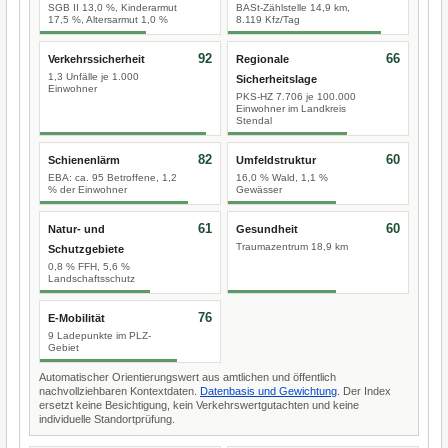
SGB II 13,0 %, Kinderarmut
BASt-Zählstelle 14,9 km,
17,5 %, Altersarmut 1,0 %
8.119 Kfz/Tag
92
66
Verkehrssicherheit
Regionale
1,3 Unfälle je 1.000
Sicherheitslage
Einwohner
PKS-HZ 7.706 je 100.000
Einwohner im Landkreis
Stendal
82
60
Schienenlärm
Umfeldstruktur
EBA: ca. 95 Betroffene, 1,2
16,0 % Wald, 1,1 %
% der Einwohner
Gewässer
61
60
Natur- und
Gesundheit
Traumazentrum 18,9 km
Schutzgebiete
0,8 % FFH, 5,6 %
Landschaftsschutz
76
E-Mobilität
9 Ladepunkte im PLZ-
Gebiet
Automatischer Orientierungswert aus amtlichen und öffentlich
nachvollziehbaren Kontextdaten.
Datenbasis und Gewichtung
. Der Index
ersetzt keine Besichtigung, kein Verkehrswertgutachten und keine
individuelle Standortprüfung.