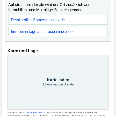
Auf strassenindex.de wird der Ort zusätzlich aus
Immobilien- und Mikrolage-Sicht eingeordnet.
Detailprofil auf strassenindex.de
Immobilienlage auf strassenindex.de
Karte und Lage
Karte laden
Schernikau bei Stendal
Kartendaten ©
OpenStreetMap
. Weitere Grenzen: Bundeswahlleiterin/BKG
Wahlkreisgeometrie 2024, dl-de/by-2-0. Kartenlayer: Starkregen: ©
BKG
(2026)
dl-