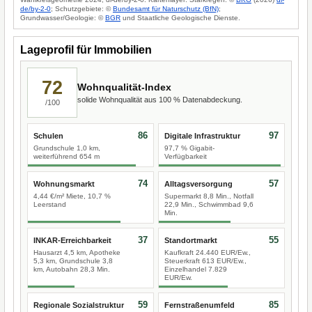
de/by-2-0
; Schutzgebiete: ©
Bundesamt für Naturschutz (BfN)
;
Grundwasser/Geologie: ©
BGR
und Staatliche Geologische Dienste.
Lageprofil für Immobilien
72
Wohnqualität-Index
solide Wohnqualität aus 100 % Datenabdeckung.
/100
86
97
Schulen
Digitale Infrastruktur
Grundschule 1,0 km,
97,7 % Gigabit-
weiterführend 654 m
Verfügbarkeit
74
57
Wohnungsmarkt
Alltagsversorgung
4,44 €/m² Miete, 10,7 %
Supermarkt 8,8 Min., Notfall
Leerstand
22,9 Min., Schwimmbad 9,6
Min.
37
55
INKAR-Erreichbarkeit
Standortmarkt
Hausarzt 4,5 km, Apotheke
Kaufkraft 24.440 EUR/Ew.,
5,3 km, Grundschule 3,8
Steuerkraft 613 EUR/Ew.,
km, Autobahn 28,3 Min.
Einzelhandel 7.829
EUR/Ew.
59
85
Regionale Sozialstruktur
Fernstraßenumfeld