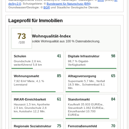
de/by-2-0
; Schutzgebiete: ©
Bundesamt für Naturschutz (BfN)
;
Grundwasser/Geologie: ©
BGR
und Staatliche Geologische Dienste.
Lageprofil für Immobilien
73
Wohnqualität-Index
solide Wohnqualität aus 100 % Datenabdeckung.
/100
41
98
Schulen
Digitale Infrastruktur
Grundschule 2,6 km,
98,7 % Gigabit-
weiterführend 5,8 km
Verfügbarkeit
85
65
Wohnungsmarkt
Alltagsversorgung
7,92 €/m² Miete, 4,1 %
Supermarkt 5,7 Min., Notfall
Leerstand
18,5 Min., Schwimmbad 9,1
Min.
61
84
INKAR-Erreichbarkeit
Standortmarkt
Hausarzt 1,5 km, Apotheke
Kaufkraft 35.933 EUR/Ew.,
2,5 km, Grundschule 2,6
Steuerkraft 1.062 EUR/Ew.,
km, Autobahn 12,2 Min.
Einzelhandel 10.700
EUR/Ew.
75
70
Regionale Sozialstruktur
Fernstraßenumfeld