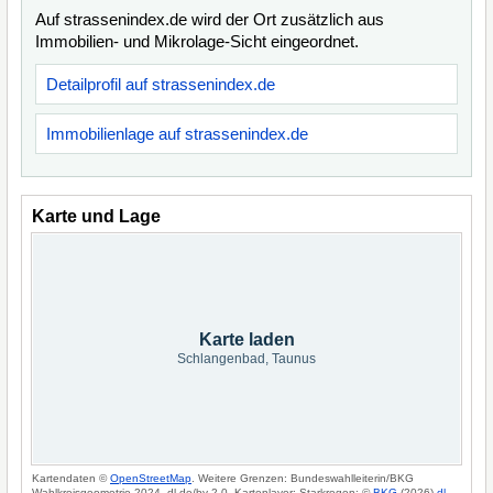
Auf strassenindex.de wird der Ort zusätzlich aus
Immobilien- und Mikrolage-Sicht eingeordnet.
Detailprofil auf strassenindex.de
Immobilienlage auf strassenindex.de
Karte und Lage
Karte laden
Schlangenbad, Taunus
Kartendaten ©
OpenStreetMap
. Weitere Grenzen: Bundeswahlleiterin/BKG
Wahlkreisgeometrie 2024, dl-de/by-2-0. Kartenlayer: Starkregen: ©
BKG
(2026)
dl-