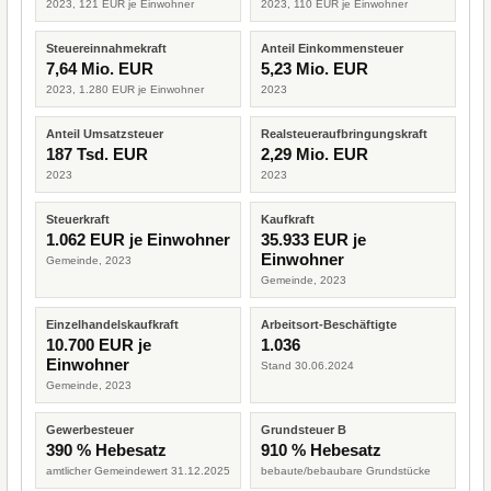
2023, 121 EUR je Einwohner
2023, 110 EUR je Einwohner
Steuereinnahmekraft
Anteil Einkommensteuer
7,64 Mio. EUR
5,23 Mio. EUR
2023, 1.280 EUR je Einwohner
2023
Anteil Umsatzsteuer
Realsteueraufbringungskraft
187 Tsd. EUR
2,29 Mio. EUR
2023
2023
Steuerkraft
Kaufkraft
1.062 EUR je Einwohner
35.933 EUR je
Einwohner
Gemeinde, 2023
Gemeinde, 2023
Einzelhandelskaufkraft
Arbeitsort-Beschäftigte
10.700 EUR je
1.036
Einwohner
Stand 30.06.2024
Gemeinde, 2023
Gewerbesteuer
Grundsteuer B
390 % Hebesatz
910 % Hebesatz
amtlicher Gemeindewert 31.12.2025
bebaute/bebaubare Grundstücke