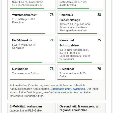
SGB II 6,8 %, Kinderarmut
BASt-Zählstelle 1,7 km,
11,9 %, Altersarmut 3,0 %
4.786 Kfz/Tag
78
88
Verkehrssicherheit
Regionale
2,1 Unfälle je 1.000
Sicherheitslage
Einwohner
PKS-HZ 2.915 je 100.000
Einwohner im Landkreis
Rheingau-Taunus-Kreis
71
75
Umfeldstruktur
Natur- und
59,5 % Wald, 0,4 %
Schutzgebiete
Gewässer
0,6 % Naturschutzgebiet,
8,3 % FFH, 0,1 %
Landschaftsschutz, 100,0
% Naturpark
76
76
Gesundheit
E-Mobilität
Traumazentrum 5,4 km
5 Ladepunkte im PLZ-
Gebiet
Automatischer Orientierungswert aus amtlichen und öffentlich
nachvollziehbaren Kontextdaten.
Datenbasis und Gewichtung
. Der Index
ersetzt keine Besichtigung, kein Verkehrswertgutachten und keine
individuelle Standortprüfung.
E-Mobilität: vorhanden
Gesundheit: Traumazentrum
regional erreichbar
Ladepunkte im PLZ-Gebiet