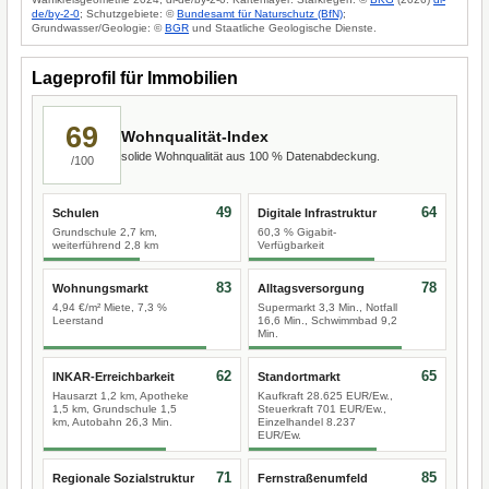
de/by-2-0
; Schutzgebiete: ©
Bundesamt für Naturschutz (BfN)
;
Grundwasser/Geologie: ©
BGR
und Staatliche Geologische Dienste.
Lageprofil für Immobilien
69
Wohnqualität-Index
solide Wohnqualität aus 100 % Datenabdeckung.
/100
49
64
Schulen
Digitale Infrastruktur
Grundschule 2,7 km,
60,3 % Gigabit-
weiterführend 2,8 km
Verfügbarkeit
83
78
Wohnungsmarkt
Alltagsversorgung
4,94 €/m² Miete, 7,3 %
Supermarkt 3,3 Min., Notfall
Leerstand
16,6 Min., Schwimmbad 9,2
Min.
62
65
INKAR-Erreichbarkeit
Standortmarkt
Hausarzt 1,2 km, Apotheke
Kaufkraft 28.625 EUR/Ew.,
1,5 km, Grundschule 1,5
Steuerkraft 701 EUR/Ew.,
km, Autobahn 26,3 Min.
Einzelhandel 8.237
EUR/Ew.
71
85
Regionale Sozialstruktur
Fernstraßenumfeld