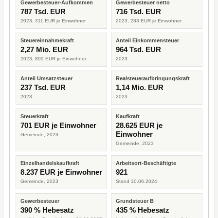
Gewerbesteuer-Aufkommen
Gewerbesteuer netto
787 Tsd. EUR
716 Tsd. EUR
2023, 311 EUR je Einwohner
2023, 283 EUR je Einwohner
Steuereinnahmekraft
Anteil Einkommensteuer
2,27 Mio. EUR
964 Tsd. EUR
2023, 899 EUR je Einwohner
2023
Anteil Umsatzsteuer
Realsteueraufbringungskraft
237 Tsd. EUR
1,14 Mio. EUR
2023
2023
Steuerkraft
Kaufkraft
701 EUR je Einwohner
28.625 EUR je
Einwohner
Gemeinde, 2023
Gemeinde, 2023
Einzelhandelskaufkraft
Arbeitsort-Beschäftigte
8.237 EUR je Einwohner
921
Gemeinde, 2023
Stand 30.06.2024
Gewerbesteuer
Grundsteuer B
390 % Hebesatz
435 % Hebesatz