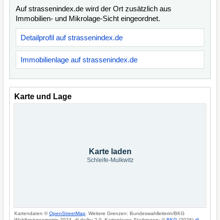
Auf strassenindex.de wird der Ort zusätzlich aus
Immobilien- und Mikrolage-Sicht eingeordnet.
Detailprofil auf strassenindex.de
Immobilienlage auf strassenindex.de
Karte und Lage
Karte laden
Schleife-Mulkwitz
Kartendaten ©
OpenStreetMap
. Weitere Grenzen: Bundeswahlleiterin/BKG
Wahlkreisgeometrie 2024, dl-de/by-2-0. Kartenlayer: Starkregen: ©
BKG
(2026)
dl-