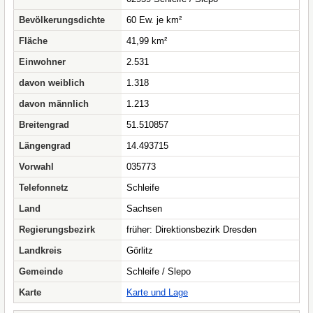
Bevölkerungsdichte
60 Ew. je km²
Fläche
41,99 km²
Einwohner
2.531
davon weiblich
1.318
davon männlich
1.213
Breitengrad
51.510857
Längengrad
14.493715
Vorwahl
035773
Telefonnetz
Schleife
Land
Sachsen
Regierungsbezirk
früher: Direktionsbezirk Dresden
Landkreis
Görlitz
Gemeinde
Schleife / Slepo
Karte
Karte und Lage