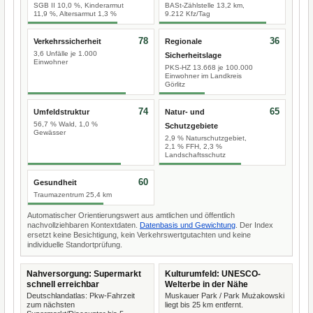
SGB II 10,0 %, Kinderarmut
BASt-Zählstelle 13,2 km,
11,9 %, Altersarmut 1,3 %
9.212 Kfz/Tag
78
36
Verkehrssicherheit
Regionale
3,6 Unfälle je 1.000
Sicherheitslage
Einwohner
PKS-HZ 13.668 je 100.000
Einwohner im Landkreis
Görlitz
74
65
Umfeldstruktur
Natur- und
56,7 % Wald, 1,0 %
Schutzgebiete
Gewässer
2,9 % Naturschutzgebiet,
2,1 % FFH, 2,3 %
Landschaftsschutz
60
Gesundheit
Traumazentrum 25,4 km
Automatischer Orientierungswert aus amtlichen und öffentlich
nachvollziehbaren Kontextdaten.
Datenbasis und Gewichtung
. Der Index
ersetzt keine Besichtigung, kein Verkehrswertgutachten und keine
individuelle Standortprüfung.
Nahversorgung: Supermarkt
Kulturumfeld: UNESCO-
schnell erreichbar
Welterbe in der Nähe
Deutschlandatlas: Pkw-Fahrzeit
Muskauer Park / Park Mużakowski
zum nächsten
liegt bis 25 km entfernt.