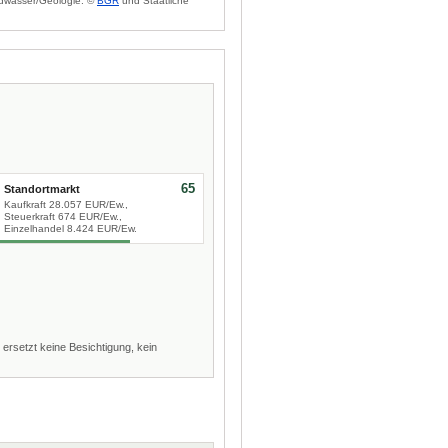
dwasser/Geologie: ©
BGR
und Staatliche
65
Standortmarkt
Kaufkraft 28.057 EUR/Ew.,
Steuerkraft 674 EUR/Ew.,
Einzelhandel 8.424 EUR/Ew.
 ersetzt keine Besichtigung, kein