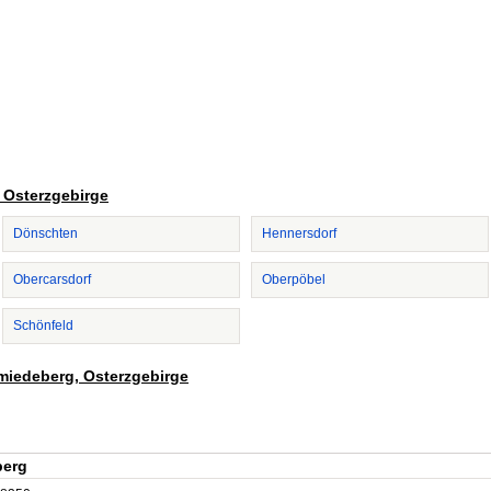
, Osterzgebirge
Dönschten
Hennersdorf
Obercarsdorf
Oberpöbel
Schönfeld
hmiedeberg, Osterzgebirge
berg