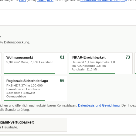
 Starkregen: ©
BKG
(2026)
dl-de/by-2-0
; Schutzgebiete: ©
Bundesamt für Naturschutz (BfN)
; Grun
x
2 % Datenabdeckung.
81
73
Wohnungsmarkt
INKAR-Erreichbarkeit
5,39 €/m² Miete, 7,8 % Leerstand
Hausarzt 1,1 km, Apotheke 1,8
km, Grundschule 1,5 km,
Autobahn 11,6 Min.
66
Regionale Sicherheitslage
PKS-HZ 7.374 je 100.000
Einwohner im Landkreis
Sächsische Schweiz-
Osterzgebirge
ichen und öffentlich nachvollziehbaren Kontextdaten.
Datenbasis und Gewichtung
. Der Index
lle Standortprüfung.
igabit-Verfügbarkeit
r Haushalte.