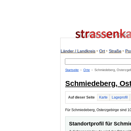
Länder / Landkreis
·
Ort
·
Straße
·
Pos
Startseite
Orte
Schmiedeberg, Osterzgeb
Schmiedeberg, Ost
Auf dieser Seite
Karte
Lageprofil
Für Schmiedeberg, Osterzgebirge sind 10 O
Standortprofil für Schm