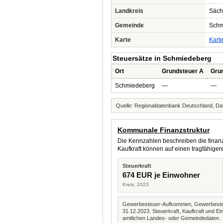
Landkreis
Säch
Gemeinde
Schm
Karte
Kart
Steuersätze in Schmiedeberg
Ort
Grundsteuer A
Gru
Schmiedeberg
—
—
Quelle: Regionaldatenbank Deutschland, Dat
Kommunale Finanzstruktur
Die Kennzahlen beschreiben die finanzi
Kaufkraft können auf einen tragfähig
Steuerkraft
674 EUR je Einwohner
Kreis, 2023
Gewerbesteuer-Aufkommen, Gewerbesteue
31.12.2023. Steuerkraft, Kaufkraft und
amtlichen Landes- oder Gemeindedaten.