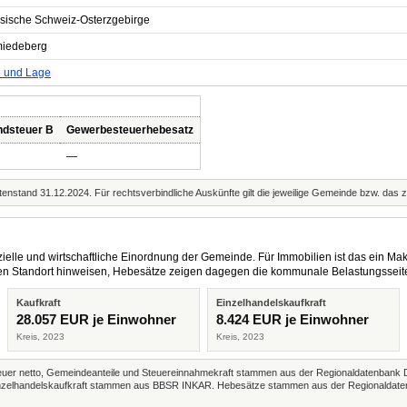
sische Schweiz-Osterzgebirge
iedeberg
e und Lage
ndsteuer B
Gewerbesteuerhebesatz
—
enstand 31.12.2024. Für rechtsverbindliche Auskünfte gilt die jeweilige Gemeinde bzw. das 
elle und wirtschaftliche Einordnung der Gemeinde. Für Immobilien ist das ein Mak
eren Standort hinweisen, Hebesätze zeigen dagegen die kommunale Belastungsseit
Kaufkraft
Einzelhandelskaufkraft
28.057 EUR je Einwohner
8.424 EUR je Einwohner
Kreis, 2023
Kreis, 2023
r netto, Gemeindeanteile und Steuereinnahmekraft stammen aus der Regionaldatenbank 
 Einzelhandelskaufkraft stammen aus BBSR INKAR. Hebesätze stammen aus der Regionaldate