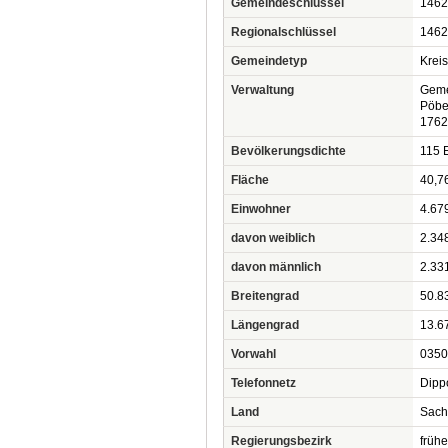
Gemeindeschlüssel
1462
Regionalschlüssel
1462
Gemeindetyp
Krei
Verwaltung
Geme
Pöbel
1762
Bevölkerungsdichte
115 E
Fläche
40,7
Einwohner
4.67
davon weiblich
2.34
davon männlich
2.33
Breitengrad
50.8
Längengrad
13.6
Vorwahl
0350
Telefonnetz
Dipp
Land
Sach
Regierungsbezirk
frühe