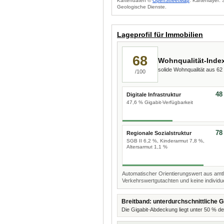
Kartendaten ©
OpenStreetMap
. Kartenlayer:
Geologische Dienste.
Lageprofil für Immobilien
68
Wohnqualität-Inde
solide Wohnqualität aus 6
/100
48
Digitale Infrastruktur
47,6 % Gigabit-Verfügbarkeit
78
Regionale Sozialstruktur
SGB II 6,2 %, Kinderarmut 7,8 %,
Altersarmut 1,1 %
Automatischer Orientierungswert aus amtl
Verkehrswertgutachten und keine individue
Breitband: unterdurchschnittliche G
Die Gigabit-Abdeckung liegt unter 50 % de