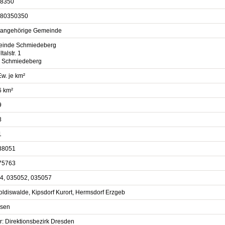
8350
80350350
sangehörige Gemeinde
inde Schmiedeberg
talstr. 1
 Schmiedeberg
w. je km²
6 km²
9
8
1
38051
75763
4, 035052, 035057
oldiswalde, Kipsdorf Kurort, Hermsdorf Erzgeb
sen
r: Direktionsbezirk Dresden