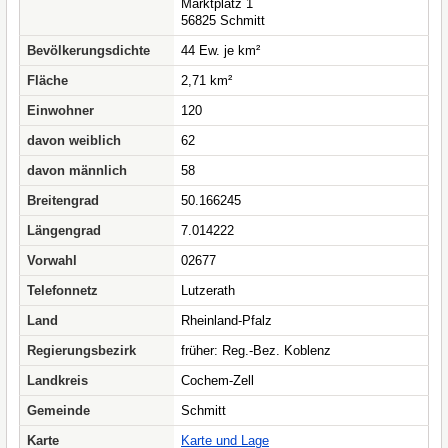
Marktplatz 1
56825 Schmitt
Bevölkerungsdichte
44 Ew. je km²
Fläche
2,71 km²
Einwohner
120
davon weiblich
62
davon männlich
58
Breitengrad
50.166245
Längengrad
7.014222
Vorwahl
02677
Telefonnetz
Lutzerath
Land
Rheinland-Pfalz
Regierungsbezirk
früher: Reg.-Bez. Koblenz
Landkreis
Cochem-Zell
Gemeinde
Schmitt
Karte
Karte und Lage