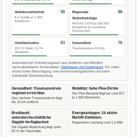
50
88
Verkehrssicherheit
Regionale
8,3 Unfälle je 1.000
Sicherheitslage
Einwohner
PKS-HZ 3.679 je 100.000
Einwohner im Landkreis
Cochem-Zell
63
76
Umfeldstruktur
Gesundheit
29,2 % Wald, 0,4 %
Traumazentrum 9,9 km
Gewässer
Automatischer Orientierungswert aus amtlichen und öffentlich
nachvollziehbaren Kontextdaten.
Datenbasis und Gewichtung
. Der Index
ersetzt keine Besichtigung, kein Verkehrswertgutachten und keine
individuelle Standortprüfung.
Gesundheit: Traumazentrum
Mobilität: hohe Pkw-Dichte
regional erreichbar
Der Pkw-Bestand liegt bei rund 817
je 1.000 Einwohner.
Das nächste Traumazentrum liegt
bis 15 km entfernt.
Breitband:
Energieanlagen: 24 aktive
unterdurchschnittliche
MaStR-Einheiten
Gigabit-Verfügbarkeit
Registrierte Leistung rund 1,0 MW.
Die Gigabit-Abdeckung liegt unter
50 % der Haushalte.