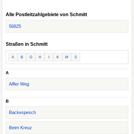
Alle Postleitzahlgebiete von Schmitt
56825
Straßen in Schmitt
A
B
G
H
I
K
M
S
A
Alfler Weg
B
Backespesch
Beim Kreuz