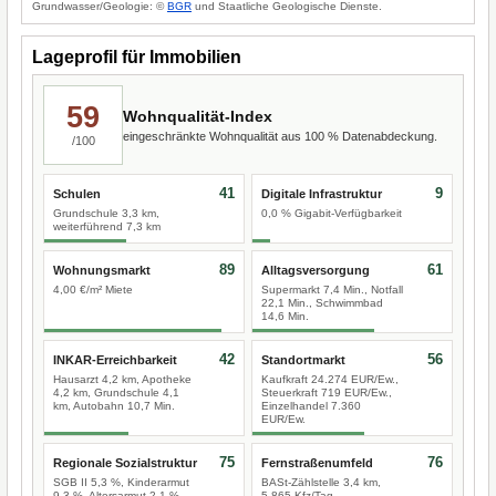
Grundwasser/Geologie: ©
BGR
und Staatliche Geologische Dienste.
Lageprofil für Immobilien
59
Wohnqualität-Index
eingeschränkte Wohnqualität aus 100 % Datenabdeckung.
/100
41
9
Schulen
Digitale Infrastruktur
Grundschule 3,3 km,
0,0 % Gigabit-Verfügbarkeit
weiterführend 7,3 km
89
61
Wohnungsmarkt
Alltagsversorgung
4,00 €/m² Miete
Supermarkt 7,4 Min., Notfall
22,1 Min., Schwimmbad
14,6 Min.
42
56
INKAR-Erreichbarkeit
Standortmarkt
Hausarzt 4,2 km, Apotheke
Kaufkraft 24.274 EUR/Ew.,
4,2 km, Grundschule 4,1
Steuerkraft 719 EUR/Ew.,
km, Autobahn 10,7 Min.
Einzelhandel 7.360
EUR/Ew.
75
76
Regionale Sozialstruktur
Fernstraßenumfeld
SGB II 5,3 %, Kinderarmut
BASt-Zählstelle 3,4 km,
9,3 %, Altersarmut 2,1 %
5.865 Kfz/Tag