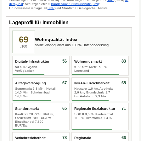
de/by-2-0
; Schutzgebiete: ©
Bundesamt für Naturschutz (BfN)
;
Grundwasser/Geologie: ©
BGR
und Staatliche Geologische Dienste.
Lageprofil für Immobilien
69
Wohnqualität-Index
solide Wohnqualität aus 100 % Datenabdeckung.
/100
56
83
Digitale Infrastruktur
Wohnungsmarkt
50,6 % Gigabit-
5,77 €/m² Miete, 5,0 %
Verfügbarkeit
Leerstand
67
65
Alltagsversorgung
INKAR-Erreichbarkeit
Supermarkt 6,8 Min., Notfall
Hausarzt 1,6 km, Apotheke
14,0 Min., Schwimmbad
2,6 km, Grundschule 1,7
14,4 Min.
km, Autobahn 9,3 Min.
65
71
Standortmarkt
Regionale Sozialstruktur
Kaufkraft 28.724 EUR/Ew.,
SGB II 8,5 %, Kinderarmut
Steuerkraft 709 EUR/Ew.,
11,8 %, Altersarmut 1,3 %
Einzelhandel 7.829
EUR/Ew.
78
66
Verkehrssicherheit
Regionale