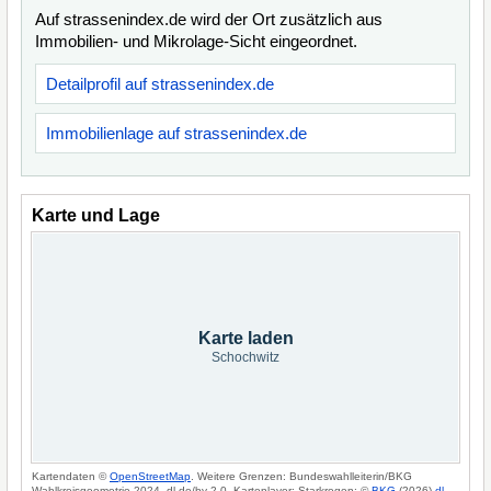
Auf strassenindex.de wird der Ort zusätzlich aus
Immobilien- und Mikrolage-Sicht eingeordnet.
Detailprofil auf strassenindex.de
Immobilienlage auf strassenindex.de
Karte und Lage
Karte laden
Schochwitz
Kartendaten ©
OpenStreetMap
. Weitere Grenzen: Bundeswahlleiterin/BKG
Wahlkreisgeometrie 2024, dl-de/by-2-0. Kartenlayer: Starkregen: ©
BKG
(2026)
dl-