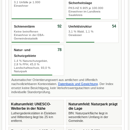
3,1 Unfälle je 1.000
Sicherheitslage
Einwohner
PKS-HZ 6.905 je 100.000
Einwohner im Landkreis
Saalekreis
92
54
Schienenlärm
Umfeldstruktur
Keine betroffenen
3,1 % Wald, 1,1 %
Einwohner in der EBA-
Gewässer
Gemeindestatistik
78
Natur- und
Schutzgebiete
1,4 % Naturschutzgebiet,
2,8 % FFH, 45,0 %
Landschaftsschutz, 93,0 %
Naturpark
Automatischer Orientierungswert aus amtlichen und öffentlich
nachvollziehbaren Kontextdaten.
Datenbasis und Gewichtung
. Der Index
ersetzt keine Besichtigung, kein Verkehrswertgutachten und keine
individuelle Standortprüfung.
Kulturumfeld: UNESCO-
Naturumfeld: Naturpark prägt
Welterbe in der Nähe
die Lage
Luthergedenkstätten in Eisleben
BfN: Naturparkfläche liegt in
und Wittenberg liegt bis 25 km
wesentlichem Umfang in der
entfernt.
Gemeinde.