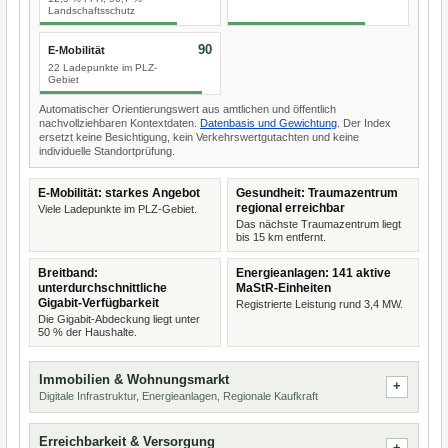
Landschaftsschutz
90
E-Mobilität
22 Ladepunkte im PLZ-
Gebiet
Automatischer Orientierungswert aus amtlichen und öffentlich
nachvollziehbaren Kontextdaten.
Datenbasis und Gewichtung
. Der Index
ersetzt keine Besichtigung, kein Verkehrswertgutachten und keine
individuelle Standortprüfung.
E-Mobilität: starkes Angebot
Gesundheit: Traumazentrum
regional erreichbar
Viele Ladepunkte im PLZ-Gebiet.
Das nächste Traumazentrum liegt
bis 15 km entfernt.
Breitband:
Energieanlagen: 141 aktive
unterdurchschnittliche
MaStR-Einheiten
Gigabit-Verfügbarkeit
Registrierte Leistung rund 3,4 MW.
Die Gigabit-Abdeckung liegt unter
50 % der Haushalte.
Immobilien & Wohnungsmarkt
Digitale Infrastruktur, Energieanlagen, Regionale Kaufkraft
Erreichbarkeit & Versorgung