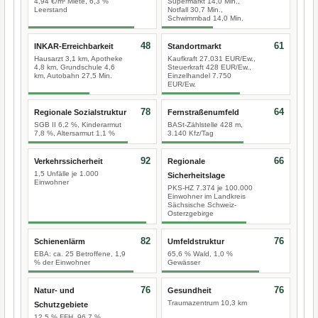
4,94 €/m² Miete, 6,3 %
Supermarkt 14,0 Min.,
Leerstand
Notfall 30,7 Min.,
Schwimmbad 14,0 Min.
48
61
INKAR-Erreichbarkeit
Standortmarkt
Hausarzt 3,1 km, Apotheke
Kaufkraft 27.031 EUR/Ew.,
4,8 km, Grundschule 4,6
Steuerkraft 428 EUR/Ew.,
km, Autobahn 27,5 Min.
Einzelhandel 7.750
EUR/Ew.
78
64
Regionale Sozialstruktur
Fernstraßenumfeld
SGB II 6,2 %, Kinderarmut
BASt-Zählstelle 428 m,
7,8 %, Altersarmut 1,1 %
3.140 Kfz/Tag
92
66
Verkehrssicherheit
Regionale
1,5 Unfälle je 1.000
Sicherheitslage
Einwohner
PKS-HZ 7.374 je 100.000
Einwohner im Landkreis
Sächsische Schweiz-
Osterzgebirge
82
76
Schienenlärm
Umfeldstruktur
EBA: ca. 25 Betroffene, 1,9
65,6 % Wald, 1,0 %
% der Einwohner
Gewässer
76
76
Natur- und
Gesundheit
Traumazentrum 10,3 km
Schutzgebiete
12,5 % FFH, 96,7 %