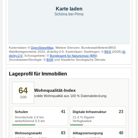
Karte laden
Schöna bei Pirna
Kartendaten ©
OpenStreetMap
. Weitere Grenzen: Bundeswahlleiterin/BKG
Wahlkreisgeometrie 2024, dl-de/by-2-0. Kartenlayer: Starkregen: ©
BKG
(2026)
dl-
de/by-2-0
; Schutzgebiete: ©
Bundesamt für Naturschutz (BfN)
;
Grundwasser/Geologie: ©
BGR
und Staatliche Geologische Dienste.
Lageprofil für Immobilien
64
Wohnqualität-Index
solide Wohnqualität aus 100 % Datenabdeckung.
/100
41
23
Schulen
Digitale Infrastruktur
Grundschule 2,9 km,
21,4 % Gigabit-
weiterführend 5,5 km
Verfügbarkeit
83
40
Wohnungsmarkt
Alltagsversorgung