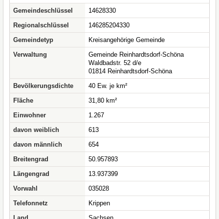
Gemeindeschlüssel
14628330
Regionalschlüssel
146285204330
Gemeindetyp
Kreisangehörige Gemeinde
Verwaltung
Gemeinde Reinhardtsdorf-Schöna
Waldbadstr. 52 d/e
01814 Reinhardtsdorf-Schöna
Bevölkerungsdichte
40 Ew. je km²
Fläche
31,80 km²
Einwohner
1.267
davon weiblich
613
davon männlich
654
Breitengrad
50.957893
Längengrad
13.937399
Vorwahl
035028
Telefonnetz
Krippen
Land
Sachsen