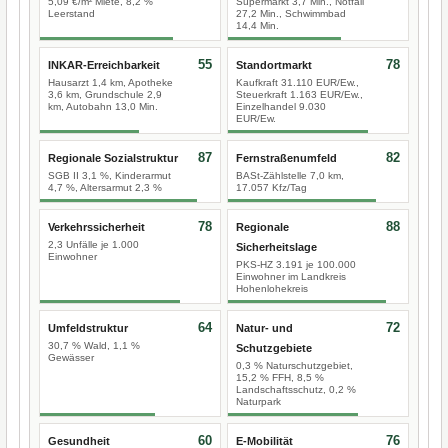
5,09 €/m² Miete, 8,2 %
Supermarkt 3,7 Min., Notfall
Leerstand
27,2 Min., Schwimmbad
14,4 Min.
55
78
INKAR-Erreichbarkeit
Standortmarkt
Hausarzt 1,4 km, Apotheke
Kaufkraft 31.110 EUR/Ew.,
3,6 km, Grundschule 2,9
Steuerkraft 1.163 EUR/Ew.,
km, Autobahn 13,0 Min.
Einzelhandel 9.030
EUR/Ew.
87
82
Regionale Sozialstruktur
Fernstraßenumfeld
SGB II 3,1 %, Kinderarmut
BASt-Zählstelle 7,0 km,
4,7 %, Altersarmut 2,3 %
17.057 Kfz/Tag
78
88
Verkehrssicherheit
Regionale
2,3 Unfälle je 1.000
Sicherheitslage
Einwohner
PKS-HZ 3.191 je 100.000
Einwohner im Landkreis
Hohenlohekreis
64
72
Umfeldstruktur
Natur- und
30,7 % Wald, 1,1 %
Schutzgebiete
Gewässer
0,3 % Naturschutzgebiet,
15,2 % FFH, 8,5 %
Landschaftsschutz, 0,2 %
Naturpark
60
76
Gesundheit
E-Mobilität