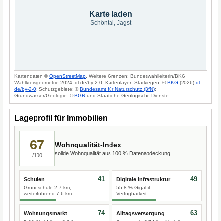
Karte laden
Schöntal, Jagst
Kartendaten ©
OpenStreetMap
. Weitere Grenzen: Bundeswahlleiterin/BKG
Wahlkreisgeometrie 2024, dl-de/by-2-0. Kartenlayer: Starkregen: ©
BKG
(2026)
dl-
de/by-2-0
; Schutzgebiete: ©
Bundesamt für Naturschutz (BfN)
;
Grundwasser/Geologie: ©
BGR
und Staatliche Geologische Dienste.
Lageprofil für Immobilien
67
Wohnqualität-Index
solide Wohnqualität aus 100 % Datenabdeckung.
/100
41
49
Schulen
Digitale Infrastruktur
Grundschule 2,7 km,
55,8 % Gigabit-
weiterführend 7,6 km
Verfügbarkeit
74
63
Wohnungsmarkt
Alltagsversorgung