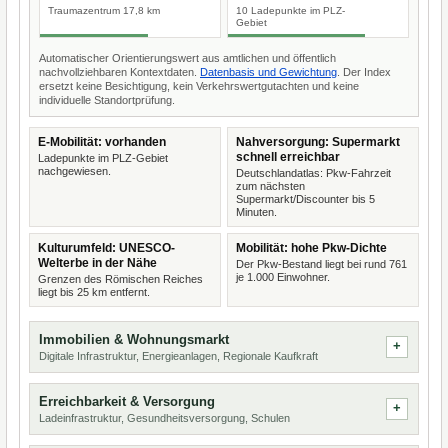
Traumazentrum 17,8 km
10 Ladepunkte im PLZ-
Gebiet
Automatischer Orientierungswert aus amtlichen und öffentlich
nachvollziehbaren Kontextdaten.
Datenbasis und Gewichtung
. Der Index
ersetzt keine Besichtigung, kein Verkehrswertgutachten und keine
individuelle Standortprüfung.
E-Mobilität: vorhanden
Nahversorgung: Supermarkt
schnell erreichbar
Ladepunkte im PLZ-Gebiet
nachgewiesen.
Deutschlandatlas: Pkw-Fahrzeit
zum nächsten
Supermarkt/Discounter bis 5
Minuten.
Kulturumfeld: UNESCO-
Mobilität: hohe Pkw-Dichte
Welterbe in der Nähe
Der Pkw-Bestand liegt bei rund 761
je 1.000 Einwohner.
Grenzen des Römischen Reiches
liegt bis 25 km entfernt.
Immobilien & Wohnungsmarkt
Digitale Infrastruktur, Energieanlagen, Regionale Kaufkraft
Erreichbarkeit & Versorgung
Ladeinfrastruktur, Gesundheitsversorgung, Schulen