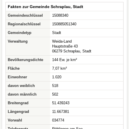
Fakten zur Gemeinde Schraplau, Stadt
Gemeindeschlüssel
15088340
Regionalschlüssel
150885051340
Gemeindetyp
Stadt
Verwaltung
Weida-Land
Hauptstraße 43
06279 Schraplau, Stadt
Bevölkerungsdichte
144 Ew. je km²
Fläche
7,07 km²
Einwohner
1.020
davon weiblich
518
davon männlich
502
Breitengrad
51.439243
Längengrad
11.667381
Vorwahl
034774
Telefonnetz
Röblingen am See