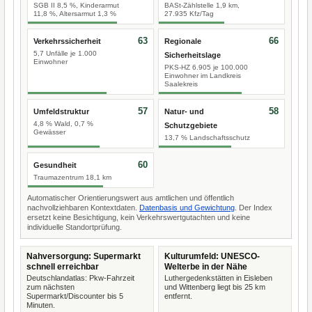
SGB II 8,5 %, Kinderarmut
BASt-Zählstelle 1,9 km,
11,8 %, Altersarmut 1,3 %
27.935 Kfz/Tag
63
66
Verkehrssicherheit
Regionale
5,7 Unfälle je 1.000
Sicherheitslage
Einwohner
PKS-HZ 6.905 je 100.000
Einwohner im Landkreis
Saalekreis
57
58
Umfeldstruktur
Natur- und
4,8 % Wald, 0,7 %
Schutzgebiete
Gewässer
13,7 % Landschaftsschutz
60
Gesundheit
Traumazentrum 18,1 km
Automatischer Orientierungswert aus amtlichen und öffentlich
nachvollziehbaren Kontextdaten.
Datenbasis und Gewichtung
. Der Index
ersetzt keine Besichtigung, kein Verkehrswertgutachten und keine
individuelle Standortprüfung.
Nahversorgung: Supermarkt
Kulturumfeld: UNESCO-
schnell erreichbar
Welterbe in der Nähe
Deutschlandatlas: Pkw-Fahrzeit
Luthergedenkstätten in Eisleben
zum nächsten
und Wittenberg liegt bis 25 km
Supermarkt/Discounter bis 5
entfernt.
Minuten.