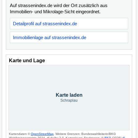
Auf strassenindex.de wird der Ort zusätzlich aus
Immobilien- und Mikrolage-Sicht eingeordnet.
Detailprofil auf strassenindex.de
Immobilienlage auf strassenindex.de
Karte und Lage
Karte laden
Schraplau
Kartendaten ©
OpenStreetMap
. Weitere Grenzen: Bundeswahlleiterin/BKG
Wahlkreisgeometrie 2024, dl-de/by-2-0. Kartenlayer: Starkregen: ©
BKG
(2026)
dl-