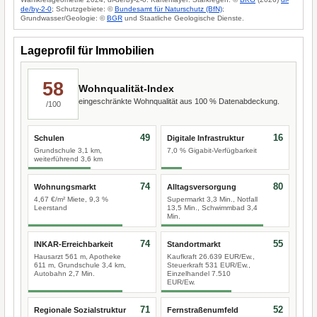
de/by-2-0
; Schutzgebiete: ©
Bundesamt für Naturschutz (BfN)
;
Grundwasser/Geologie: ©
BGR
und Staatliche Geologische Dienste.
Lageprofil für Immobilien
58
Wohnqualität-Index
eingeschränkte Wohnqualität aus 100 % Datenabdeckung.
/100
49
16
Schulen
Digitale Infrastruktur
Grundschule 3,1 km,
7,0 % Gigabit-Verfügbarkeit
weiterführend 3,6 km
74
80
Wohnungsmarkt
Alltagsversorgung
4,67 €/m² Miete, 9,3 %
Supermarkt 3,3 Min., Notfall
Leerstand
13,5 Min., Schwimmbad 3,4
Min.
74
55
INKAR-Erreichbarkeit
Standortmarkt
Hausarzt 561 m, Apotheke
Kaufkraft 26.639 EUR/Ew.,
611 m, Grundschule 3,4 km,
Steuerkraft 531 EUR/Ew.,
Autobahn 2,7 Min.
Einzelhandel 7.510
EUR/Ew.
71
52
Regionale Sozialstruktur
Fernstraßenumfeld