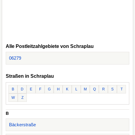
Alle Postleitzahlgebiete von Schraplau
06279
Straßen in Schraplau
B
D
E
F
G
H
K
L
M
Q
R
S
T
W
Z
B
Bäckerstraße