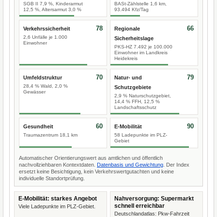
SGB II 7,9 %, Kinderarmut
BASt-Zählstelle 1,6 km,
12,5 %, Altersarmut 3,0 %
93.494 Kfz/Tag
78
66
Verkehrssicherheit
Regionale
2,6 Unfälle je 1.000
Sicherheitslage
Einwohner
PKS-HZ 7.492 je 100.000
Einwohner im Landkreis
Heidekreis
70
79
Umfeldstruktur
Natur- und
28,4 % Wald, 2,0 %
Schutzgebiete
Gewässer
2,9 % Naturschutzgebiet,
14,4 % FFH, 12,5 %
Landschaftsschutz
60
90
Gesundheit
E-Mobilität
Traumazentrum 18,1 km
58 Ladepunkte im PLZ-
Gebiet
Automatischer Orientierungswert aus amtlichen und öffentlich
nachvollziehbaren Kontextdaten.
Datenbasis und Gewichtung
. Der Index
ersetzt keine Besichtigung, kein Verkehrswertgutachten und keine
individuelle Standortprüfung.
E-Mobilität: starkes Angebot
Nahversorgung: Supermarkt
schnell erreichbar
Viele Ladepunkte im PLZ-Gebiet.
Deutschlandatlas: Pkw-Fahrzeit