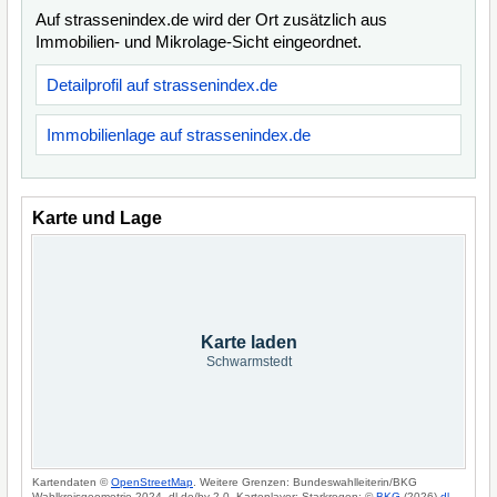
Auf strassenindex.de wird der Ort zusätzlich aus
Immobilien- und Mikrolage-Sicht eingeordnet.
Detailprofil auf strassenindex.de
Immobilienlage auf strassenindex.de
Karte und Lage
Karte laden
Schwarmstedt
Kartendaten ©
OpenStreetMap
. Weitere Grenzen: Bundeswahlleiterin/BKG
Wahlkreisgeometrie 2024, dl-de/by-2-0. Kartenlayer: Starkregen: ©
BKG
(2026)
dl-