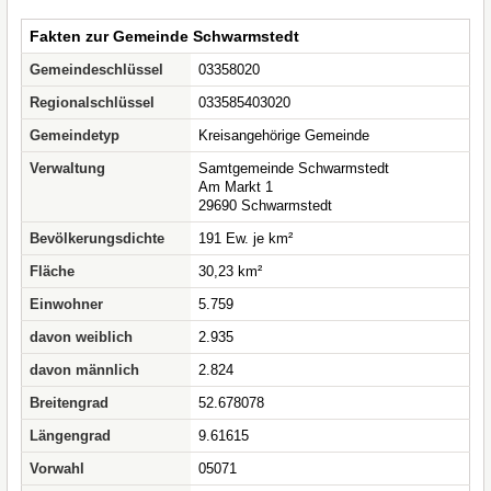
Fakten zur Gemeinde Schwarmstedt
Gemeindeschlüssel
03358020
Regionalschlüssel
033585403020
Gemeindetyp
Kreisangehörige Gemeinde
Verwaltung
Samtgemeinde Schwarmstedt
Am Markt 1
29690 Schwarmstedt
Bevölkerungsdichte
191 Ew. je km²
Fläche
30,23 km²
Einwohner
5.759
davon weiblich
2.935
davon männlich
2.824
Breitengrad
52.678078
Längengrad
9.61615
Vorwahl
05071