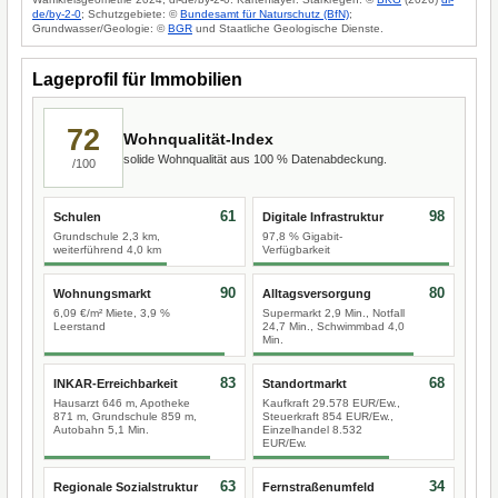
de/by-2-0
; Schutzgebiete: ©
Bundesamt für Naturschutz (BfN)
;
Grundwasser/Geologie: ©
BGR
und Staatliche Geologische Dienste.
Lageprofil für Immobilien
72
Wohnqualität-Index
solide Wohnqualität aus 100 % Datenabdeckung.
/100
61
98
Schulen
Digitale Infrastruktur
Grundschule 2,3 km,
97,8 % Gigabit-
weiterführend 4,0 km
Verfügbarkeit
90
80
Wohnungsmarkt
Alltagsversorgung
6,09 €/m² Miete, 3,9 %
Supermarkt 2,9 Min., Notfall
Leerstand
24,7 Min., Schwimmbad 4,0
Min.
83
68
INKAR-Erreichbarkeit
Standortmarkt
Hausarzt 646 m, Apotheke
Kaufkraft 29.578 EUR/Ew.,
871 m, Grundschule 859 m,
Steuerkraft 854 EUR/Ew.,
Autobahn 5,1 Min.
Einzelhandel 8.532
EUR/Ew.
63
34
Regionale Sozialstruktur
Fernstraßenumfeld