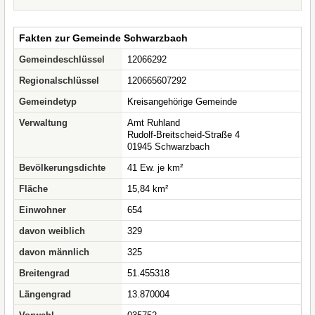
Fakten zur Gemeinde Schwarzbach
Gemeindeschlüssel
12066292
Regionalschlüssel
120665607292
Gemeindetyp
Kreisangehörige Gemeinde
Verwaltung
Amt Ruhland
Rudolf-Breitscheid-Straße 4
01945 Schwarzbach
Bevölkerungsdichte
41 Ew. je km²
Fläche
15,84 km²
Einwohner
654
davon weiblich
329
davon männlich
325
Breitengrad
51.455318
Längengrad
13.870004