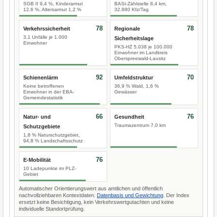
SGB II 9,4 %, Kinderarmut
BASt-Zählstelle 8,4 km,
12,6 %, Altersarmut 1,2 %
32.880 Kfz/Tag
78
78
Verkehrssicherheit
Regionale
3,1 Unfälle je 1.000
Sicherheitslage
Einwohner
PKS-HZ 5.038 je 100.000
Einwohner im Landkreis
Oberspreewald-Lausitz
92
70
Schienenlärm
Umfeldstruktur
Keine betroffenen
36,9 % Wald, 1,6 %
Einwohner in der EBA-
Gewässer
Gemeindestatistik
66
76
Natur- und
Gesundheit
Traumazentrum 7,0 km
Schutzgebiete
1,8 % Naturschutzgebiet,
94,8 % Landschaftsschutz
76
E-Mobilität
10 Ladepunkte im PLZ-
Gebiet
Automatischer Orientierungswert aus amtlichen und öffentlich
nachvollziehbaren Kontextdaten.
Datenbasis und Gewichtung
. Der Index
ersetzt keine Besichtigung, kein Verkehrswertgutachten und keine
individuelle Standortprüfung.