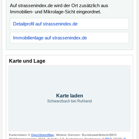
Auf strassenindex.de wird der Ort zusätzlich aus
Immobilien- und Mikrolage-Sicht eingeordnet.
Detailprofil auf strassenindex.de
Immobilienlage auf strassenindex.de
Karte und Lage
Karte laden
Schwarzbach bei Ruhland
Kartendaten ©
OpenStreetMap
. Weitere Grenzen: Bundeswahlleiterin/BKG
Wahlkreisgeometrie 2024, dl-de/by-2-0. Kartenlayer: Starkregen: ©
BKG
(2026)
dl-