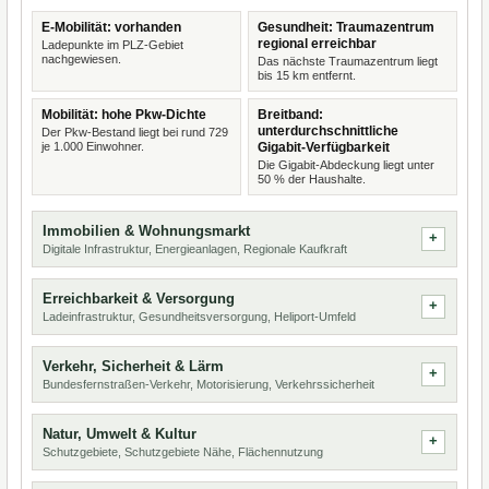
E-Mobilität: vorhanden
Gesundheit: Traumazentrum
regional erreichbar
Ladepunkte im PLZ-Gebiet
nachgewiesen.
Das nächste Traumazentrum liegt
bis 15 km entfernt.
Mobilität: hohe Pkw-Dichte
Breitband:
unterdurchschnittliche
Der Pkw-Bestand liegt bei rund 729
je 1.000 Einwohner.
Gigabit-Verfügbarkeit
Die Gigabit-Abdeckung liegt unter
50 % der Haushalte.
Immobilien & Wohnungsmarkt
Digitale Infrastruktur, Energieanlagen, Regionale Kaufkraft
Erreichbarkeit & Versorgung
Ladeinfrastruktur, Gesundheitsversorgung, Heliport-Umfeld
Verkehr, Sicherheit & Lärm
Bundesfernstraßen-Verkehr, Motorisierung, Verkehrssicherheit
Natur, Umwelt & Kultur
Schutzgebiete, Schutzgebiete Nähe, Flächennutzung