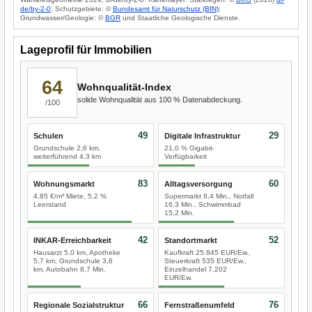
de/by-2-0
; Schutzgebiete: ©
Bundesamt für Naturschutz (BfN)
;
Grundwasser/Geologie: ©
BGR
und Staatliche Geologische Dienste.
Lageprofil für Immobilien
64
Wohnqualität-Index
solide Wohnqualität aus 100 % Datenabdeckung.
/100
49
29
Schulen
Digitale Infrastruktur
Grundschule 2,6 km,
21,0 % Gigabit-
weiterführend 4,3 km
Verfügbarkeit
83
60
Wohnungsmarkt
Alltagsversorgung
4,85 €/m² Miete, 5,2 %
Supermarkt 8,4 Min., Notfall
Leerstand
16,3 Min., Schwimmbad
15,2 Min.
42
52
INKAR-Erreichbarkeit
Standortmarkt
Hausarzt 5,0 km, Apotheke
Kaufkraft 25.845 EUR/Ew.,
5,7 km, Grundschule 3,6
Steuerkraft 535 EUR/Ew.,
km, Autobahn 8,7 Min.
Einzelhandel 7.202
EUR/Ew.
66
76
Regionale Sozialstruktur
Fernstraßenumfeld