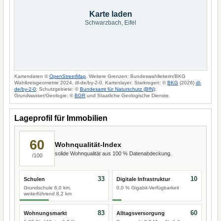
Karte laden
Schwarzbach, Eifel
Kartendaten ©
OpenStreetMap
. Weitere Grenzen: Bundeswahlleiterin/BKG
Wahlkreisgeometrie 2024, dl-de/by-2-0. Kartenlayer: Starkregen: ©
BKG
(2026)
dl-
de/by-2-0
; Schutzgebiete: ©
Bundesamt für Naturschutz (BfN)
;
Grundwasser/Geologie: ©
BGR
und Staatliche Geologische Dienste.
Lageprofil für Immobilien
60
Wohnqualität-Index
solide Wohnqualität aus 100 % Datenabdeckung.
/100
33
10
Schulen
Digitale Infrastruktur
Grundschule 6,0 km,
0,0 % Gigabit-Verfügbarkeit
weiterführend 8,2 km
83
60
Wohnungsmarkt
Alltagsversorgung