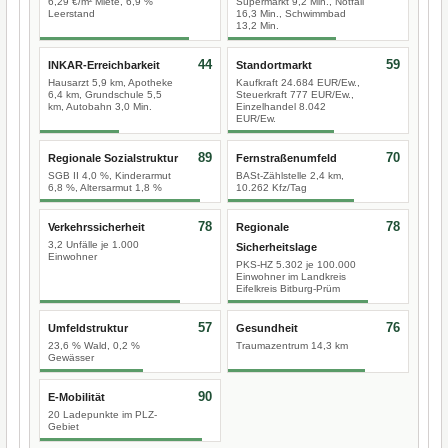
6,29 €/m² Miete, 6,9 %
Supermarkt 9,2 Min., Notfall
Leerstand
16,3 Min., Schwimmbad
13,2 Min.
44
59
INKAR-Erreichbarkeit
Standortmarkt
Hausarzt 5,9 km, Apotheke
Kaufkraft 24.684 EUR/Ew.,
6,4 km, Grundschule 5,5
Steuerkraft 777 EUR/Ew.,
km, Autobahn 3,0 Min.
Einzelhandel 8.042
EUR/Ew.
89
70
Regionale Sozialstruktur
Fernstraßenumfeld
SGB II 4,0 %, Kinderarmut
BASt-Zählstelle 2,4 km,
6,8 %, Altersarmut 1,8 %
10.262 Kfz/Tag
78
78
Verkehrssicherheit
Regionale
3,2 Unfälle je 1.000
Sicherheitslage
Einwohner
PKS-HZ 5.302 je 100.000
Einwohner im Landkreis
Eifelkreis Bitburg-Prüm
57
76
Umfeldstruktur
Gesundheit
23,6 % Wald, 0,2 %
Traumazentrum 14,3 km
Gewässer
90
E-Mobilität
20 Ladepunkte im PLZ-
Gebiet