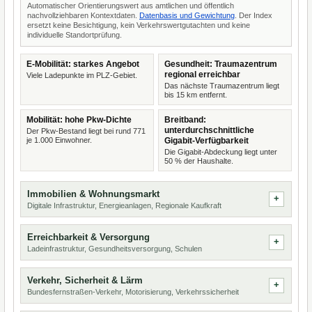
Automatischer Orientierungswert aus amtlichen und öffentlich
nachvollziehbaren Kontextdaten.
Datenbasis und Gewichtung
. Der Index
ersetzt keine Besichtigung, kein Verkehrswertgutachten und keine
individuelle Standortprüfung.
E-Mobilität: starkes Angebot
Gesundheit: Traumazentrum
regional erreichbar
Viele Ladepunkte im PLZ-Gebiet.
Das nächste Traumazentrum liegt
bis 15 km entfernt.
Mobilität: hohe Pkw-Dichte
Breitband:
unterdurchschnittliche
Der Pkw-Bestand liegt bei rund 771
je 1.000 Einwohner.
Gigabit-Verfügbarkeit
Die Gigabit-Abdeckung liegt unter
50 % der Haushalte.
Immobilien & Wohnungsmarkt
Digitale Infrastruktur, Energieanlagen, Regionale Kaufkraft
Erreichbarkeit & Versorgung
Ladeinfrastruktur, Gesundheitsversorgung, Schulen
Verkehr, Sicherheit & Lärm
Bundesfernstraßen-Verkehr, Motorisierung, Verkehrssicherheit