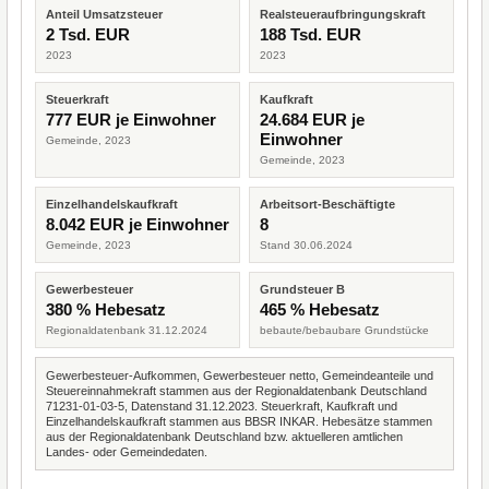
Anteil Umsatzsteuer
Realsteueraufbringungskraft
2 Tsd. EUR
188 Tsd. EUR
2023
2023
Steuerkraft
Kaufkraft
777 EUR je Einwohner
24.684 EUR je
Einwohner
Gemeinde, 2023
Gemeinde, 2023
Einzelhandelskaufkraft
Arbeitsort-Beschäftigte
8.042 EUR je Einwohner
8
Gemeinde, 2023
Stand 30.06.2024
Gewerbesteuer
Grundsteuer B
380 % Hebesatz
465 % Hebesatz
Regionaldatenbank 31.12.2024
bebaute/bebaubare Grundstücke
Gewerbesteuer-Aufkommen, Gewerbesteuer netto, Gemeindeanteile und
Steuereinnahmekraft stammen aus der Regionaldatenbank Deutschland
71231-01-03-5, Datenstand 31.12.2023. Steuerkraft, Kaufkraft und
Einzelhandelskaufkraft stammen aus BBSR INKAR. Hebesätze stammen
aus der Regionaldatenbank Deutschland bzw. aktuelleren amtlichen
Landes- oder Gemeindedaten.