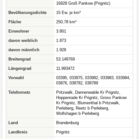
16928 Groß Pankow (Prignitz)
Bevölkerungsdichte
15 Ew. je km²
Fläche
250,78 km²
Einwohner
3.801
davon weiblich
1.873
davon männlich
1.928
Breitengrad
53.149769
Längengrad
11.993472
Vorwahl
03395, 033975, 033982, 033983, 033984,
03876, 038782, 038789
Telefonnetz
Pritzwalk, Dannenwalde Kr Prignitz,
Hoppenrade Kr Prignitz, Gross Pankow
Kr Prignitz, Blumenthal b Pritzwalk,
Perleberg, Reetz b Perleberg,
Wolfshagen b Perleberg
Land
Brandenburg
Landkreis
Prignitz