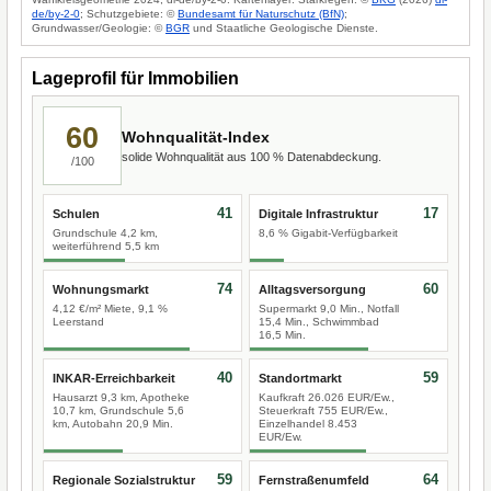
de/by-2-0
; Schutzgebiete: ©
Bundesamt für Naturschutz (BfN)
;
Grundwasser/Geologie: ©
BGR
und Staatliche Geologische Dienste.
Lageprofil für Immobilien
60
Wohnqualität-Index
solide Wohnqualität aus 100 % Datenabdeckung.
/100
41
17
Schulen
Digitale Infrastruktur
Grundschule 4,2 km,
8,6 % Gigabit-Verfügbarkeit
weiterführend 5,5 km
74
60
Wohnungsmarkt
Alltagsversorgung
4,12 €/m² Miete, 9,1 %
Supermarkt 9,0 Min., Notfall
Leerstand
15,4 Min., Schwimmbad
16,5 Min.
40
59
INKAR-Erreichbarkeit
Standortmarkt
Hausarzt 9,3 km, Apotheke
Kaufkraft 26.026 EUR/Ew.,
10,7 km, Grundschule 5,6
Steuerkraft 755 EUR/Ew.,
km, Autobahn 20,9 Min.
Einzelhandel 8.453
EUR/Ew.
59
64
Regionale Sozialstruktur
Fernstraßenumfeld