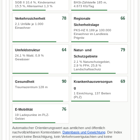
SGB II 10,4 %, Kinderarmut
BASt-Zählstelle 185 m,
15,5 %, Altersarmut 1,3 %
4.673 Kfz/Tag
78
66
Verkehrssicherheit
Regionale
2,1 Unfälle je 1.000
Sicherheitslage
Einwohner
PKS-HZ 6.189 je 100.000
Einwohner im Landkreis
Prignitz
64
79
Umfeldstruktur
Natur- und
24,1 % Wald, 0,9 %
Schutzgebiete
Gewässer
2,1 % Naturschutzgebiet,
2,9 % FFH, 25,8 %
Landschaftsschutz
90
69
Gesundheit
Krankenhausversorgun
Traumazentrum 128 m
g
1 Einrichtung, 137 Betten
(PLZ)
76
E-Mobilität
19 Ladepunkte im PLZ-
Gebiet
Automatischer Orientierungswert aus amtlichen und öffentlich
nachvollziehbaren Kontextdaten.
Datenbasis und Gewichtung
. Der Index
ersetzt keine Besichtigung, kein Verkehrswertgutachten und keine