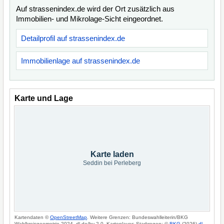
Auf strassenindex.de wird der Ort zusätzlich aus
Immobilien- und Mikrolage-Sicht eingeordnet.
Detailprofil auf strassenindex.de
Immobilienlage auf strassenindex.de
Karte und Lage
Karte laden
Seddin bei Perleberg
Kartendaten ©
OpenStreetMap
. Weitere Grenzen: Bundeswahlleiterin/BKG
Wahlkreisgeometrie 2024, dl-de/by-2-0. Kartenlayer: Starkregen: ©
BKG
(2026)
dl-