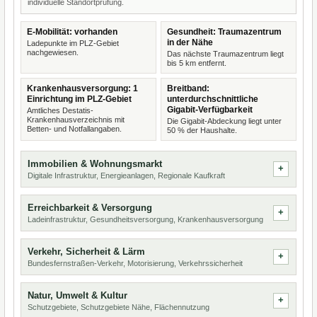
individuelle Standortprüfung.
E-Mobilität: vorhanden
Gesundheit: Traumazentrum
in der Nähe
Ladepunkte im PLZ-Gebiet
nachgewiesen.
Das nächste Traumazentrum liegt
bis 5 km entfernt.
Krankenhausversorgung: 1
Breitband:
Einrichtung im PLZ-Gebiet
unterdurchschnittliche
Gigabit-Verfügbarkeit
Amtliches Destatis-
Krankenhausverzeichnis mit
Die Gigabit-Abdeckung liegt unter
Betten- und Notfallangaben.
50 % der Haushalte.
Immobilien & Wohnungsmarkt
Digitale Infrastruktur, Energieanlagen, Regionale Kaufkraft
Erreichbarkeit & Versorgung
Ladeinfrastruktur, Gesundheitsversorgung, Krankenhausversorgung
Verkehr, Sicherheit & Lärm
Bundesfernstraßen-Verkehr, Motorisierung, Verkehrssicherheit
Natur, Umwelt & Kultur
Schutzgebiete, Schutzgebiete Nähe, Flächennutzung