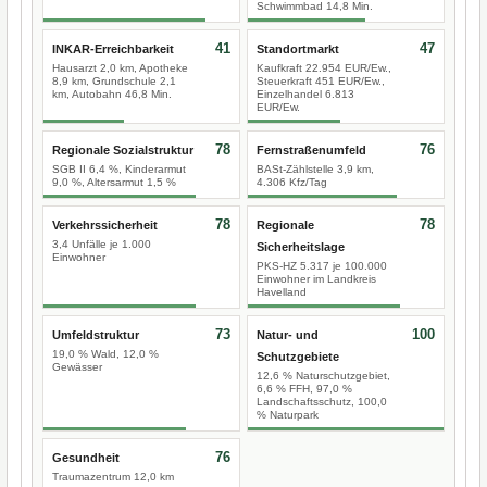
Schwimmbad 14,8 Min.
41
47
INKAR-Erreichbarkeit
Standortmarkt
Hausarzt 2,0 km, Apotheke
Kaufkraft 22.954 EUR/Ew.,
8,9 km, Grundschule 2,1
Steuerkraft 451 EUR/Ew.,
km, Autobahn 46,8 Min.
Einzelhandel 6.813
EUR/Ew.
78
76
Regionale Sozialstruktur
Fernstraßenumfeld
SGB II 6,4 %, Kinderarmut
BASt-Zählstelle 3,9 km,
9,0 %, Altersarmut 1,5 %
4.306 Kfz/Tag
78
78
Verkehrssicherheit
Regionale
3,4 Unfälle je 1.000
Sicherheitslage
Einwohner
PKS-HZ 5.317 je 100.000
Einwohner im Landkreis
Havelland
73
100
Umfeldstruktur
Natur- und
19,0 % Wald, 12,0 %
Schutzgebiete
Gewässer
12,6 % Naturschutzgebiet,
6,6 % FFH, 97,0 %
Landschaftsschutz, 100,0
% Naturpark
76
Gesundheit
Traumazentrum 12,0 km