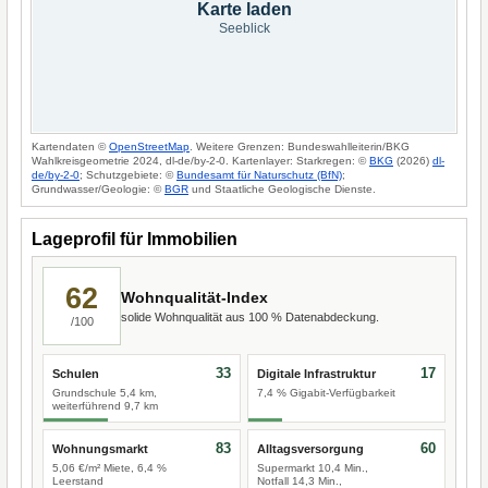
Karte laden
Seeblick
Kartendaten ©
OpenStreetMap
. Weitere Grenzen: Bundeswahlleiterin/BKG
Wahlkreisgeometrie 2024, dl-de/by-2-0. Kartenlayer: Starkregen: ©
BKG
(2026)
dl-
de/by-2-0
; Schutzgebiete: ©
Bundesamt für Naturschutz (BfN)
;
Grundwasser/Geologie: ©
BGR
und Staatliche Geologische Dienste.
Lageprofil für Immobilien
62
Wohnqualität-Index
solide Wohnqualität aus 100 % Datenabdeckung.
/100
33
17
Schulen
Digitale Infrastruktur
Grundschule 5,4 km,
7,4 % Gigabit-Verfügbarkeit
weiterführend 9,7 km
83
60
Wohnungsmarkt
Alltagsversorgung
5,06 €/m² Miete, 6,4 %
Supermarkt 10,4 Min.,
Leerstand
Notfall 14,3 Min.,