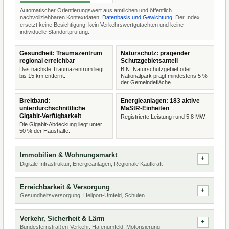
Automatischer Orientierungswert aus amtlichen und öffentlich
nachvollziehbaren Kontextdaten.
Datenbasis und Gewichtung
. Der Index
ersetzt keine Besichtigung, kein Verkehrswertgutachten und keine
individuelle Standortprüfung.
Gesundheit: Traumazentrum
Naturschutz: prägender
regional erreichbar
Schutzgebietsanteil
Das nächste Traumazentrum liegt
BfN: Naturschutzgebiet oder
bis 15 km entfernt.
Nationalpark prägt mindestens 5 %
der Gemeindefläche.
Breitband:
Energieanlagen: 183 aktive
unterdurchschnittliche
MaStR-Einheiten
Gigabit-Verfügbarkeit
Registrierte Leistung rund 5,8 MW.
Die Gigabit-Abdeckung liegt unter
50 % der Haushalte.
Immobilien & Wohnungsmarkt
Digitale Infrastruktur, Energieanlagen, Regionale Kaufkraft
Erreichbarkeit & Versorgung
Gesundheitsversorgung, Heliport-Umfeld, Schulen
Verkehr, Sicherheit & Lärm
Bundesfernstraßen-Verkehr, Hafenumfeld, Motorisierung