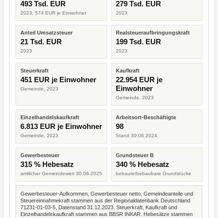
493 Tsd. EUR
279 Tsd. EUR
2023, 574 EUR je Einwohner
2023
Anteil Umsatzsteuer
Realsteueraufbringungskraft
21 Tsd. EUR
199 Tsd. EUR
2023
2023
Steuerkraft
Kaufkraft
451 EUR je Einwohner
22.954 EUR je
Einwohner
Gemeinde, 2023
Gemeinde, 2023
Einzelhandelskaufkraft
Arbeitsort-Beschäftigte
6.813 EUR je Einwohner
98
Gemeinde, 2023
Stand 30.06.2024
Gewerbesteuer
Grundsteuer B
315 % Hebesatz
340 % Hebesatz
amtlicher Gemeindewert 30.06.2025
bebaute/bebaubare Grundstücke
Gewerbesteuer-Aufkommen, Gewerbesteuer netto, Gemeindeanteile und
Steuereinnahmekraft stammen aus der Regionaldatenbank Deutschland
71231-01-03-5, Datenstand 31.12.2023. Steuerkraft, Kaufkraft und
Einzelhandelskaufkraft stammen aus BBSR INKAR. Hebesätze stammen