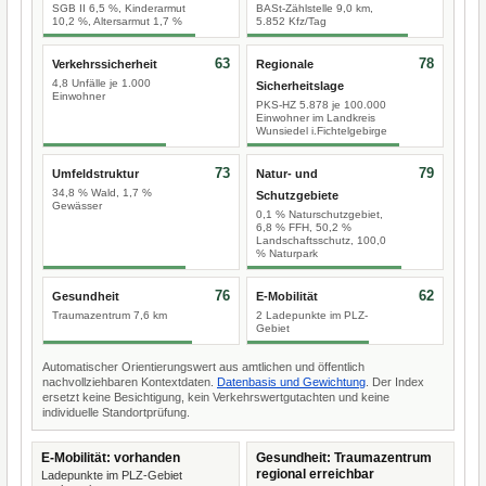
SGB II 6,5 %, Kinderarmut
BASt-Zählstelle 9,0 km,
10,2 %, Altersarmut 1,7 %
5.852 Kfz/Tag
63
78
Verkehrssicherheit
Regionale
4,8 Unfälle je 1.000
Sicherheitslage
Einwohner
PKS-HZ 5.878 je 100.000
Einwohner im Landkreis
Wunsiedel i.Fichtelgebirge
73
79
Umfeldstruktur
Natur- und
34,8 % Wald, 1,7 %
Schutzgebiete
Gewässer
0,1 % Naturschutzgebiet,
6,8 % FFH, 50,2 %
Landschaftsschutz, 100,0
% Naturpark
76
62
Gesundheit
E-Mobilität
Traumazentrum 7,6 km
2 Ladepunkte im PLZ-
Gebiet
Automatischer Orientierungswert aus amtlichen und öffentlich
nachvollziehbaren Kontextdaten.
Datenbasis und Gewichtung
. Der Index
ersetzt keine Besichtigung, kein Verkehrswertgutachten und keine
individuelle Standortprüfung.
E-Mobilität: vorhanden
Gesundheit: Traumazentrum
regional erreichbar
Ladepunkte im PLZ-Gebiet