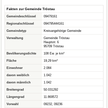
Fakten zur Gemeinde Tröstau
Gemeindeschlüssel
09479161
Regionalschlüssel
094795444161
Gemeindetyp
Kreisangehörige Gemeinde
Verwaltung
Gemeinde Tröstau
Hauptstr. 6
95709 Tröstau
Bevölkerungsdichte
108 Ew. je km²
Fläche
19,29 km²
Einwohner
2.084
davon weiblich
1.042
davon männlich
1.042
Breitengrad
50.031292
Längengrad
11.869572
Vorwahl
09232, 09236