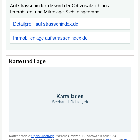
Auf strassenindex.de wird der Ort zusätzlich aus
Immobilien- und Mikrolage-Sicht eingeordnet.
Detailprofil auf strassenindex.de
Immobilienlage auf strassenindex.de
Karte und Lage
Karte laden
Seehaus i Fichtelgeb
Kartendaten ©
OpenStreetMap
. Weitere Grenzen: Bundeswahlleiterin/BKG
Wahlkreisgeometrie 2024, dl-de/by-2-0. Kartenlayer: Starkregen: ©
BKG
(2026)
dl-