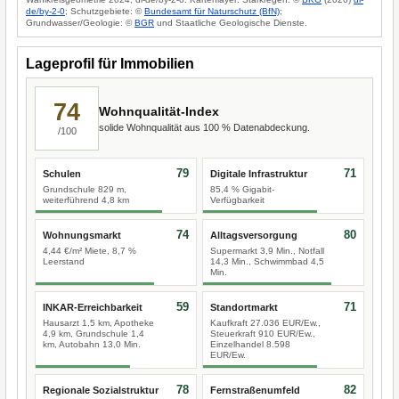
de/by-2-0
; Schutzgebiete: ©
Bundesamt für Naturschutz (BfN)
;
Grundwasser/Geologie: ©
BGR
und Staatliche Geologische Dienste.
Lageprofil für Immobilien
74
Wohnqualität-Index
solide Wohnqualität aus 100 % Datenabdeckung.
/100
79
71
Schulen
Digitale Infrastruktur
Grundschule 829 m,
85,4 % Gigabit-
weiterführend 4,8 km
Verfügbarkeit
74
80
Wohnungsmarkt
Alltagsversorgung
4,44 €/m² Miete, 8,7 %
Supermarkt 3,9 Min., Notfall
Leerstand
14,3 Min., Schwimmbad 4,5
Min.
59
71
INKAR-Erreichbarkeit
Standortmarkt
Hausarzt 1,5 km, Apotheke
Kaufkraft 27.036 EUR/Ew.,
4,9 km, Grundschule 1,4
Steuerkraft 910 EUR/Ew.,
km, Autobahn 13,0 Min.
Einzelhandel 8.598
EUR/Ew.
78
82
Regionale Sozialstruktur
Fernstraßenumfeld