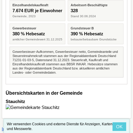
Einzelhandelskaufkraft
Arbeitsort-Beschäftigte
7.674 EUR je Einwohner
328
Gemeinde, 2023
Stand 30.06.2024
Gewerbesteuer
Grundsteuer B
380 % Hebesatz
390 % Hebesatz
amtlicher Gemeindewert 31.12.2025
bebaute/bebaubare Grundstücke
Gewerbesteuer-Aufkommen, Gewerbesteuer netto, Gemeindeanteile und
Steuereinnahmekraft stammen aus der Regionaldatenbank Deutschland
71231-01-03-5, Datenstand 31.12.2023. Steuerkraft, Kaufkraft und
Einzelhandelskaufkraft stammen aus BBSR INKAR. Hebesätze stammen
aus der Regionaldatenbank Deutschland bzw. aktuelleren amtlichen
Landes- oder Gemeindedaten.
Übersichtskarten in der Gemeinde
Stauchitz
Wir verwenden Cookies und externe Dienste für Anzeigen, Karten
OK
·
·
und Messwerte.
Impressum
Straßenindex
Valid CSS