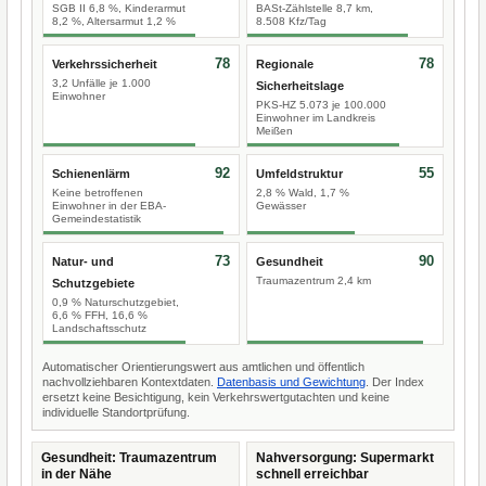
SGB II 6,8 %, Kinderarmut
BASt-Zählstelle 8,7 km,
8,2 %, Altersarmut 1,2 %
8.508 Kfz/Tag
78
78
Verkehrssicherheit
Regionale
3,2 Unfälle je 1.000
Sicherheitslage
Einwohner
PKS-HZ 5.073 je 100.000
Einwohner im Landkreis
Meißen
92
55
Schienenlärm
Umfeldstruktur
Keine betroffenen
2,8 % Wald, 1,7 %
Einwohner in der EBA-
Gewässer
Gemeindestatistik
73
90
Natur- und
Gesundheit
Traumazentrum 2,4 km
Schutzgebiete
0,9 % Naturschutzgebiet,
6,6 % FFH, 16,6 %
Landschaftsschutz
Automatischer Orientierungswert aus amtlichen und öffentlich
nachvollziehbaren Kontextdaten.
Datenbasis und Gewichtung
. Der Index
ersetzt keine Besichtigung, kein Verkehrswertgutachten und keine
individuelle Standortprüfung.
Gesundheit: Traumazentrum
Nahversorgung: Supermarkt
in der Nähe
schnell erreichbar