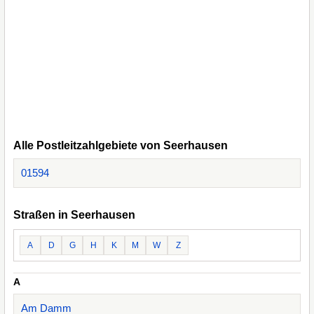
Alle Postleitzahlgebiete von Seerhausen
01594
Straßen in Seerhausen
A
D
G
H
K
M
W
Z
A
Am Damm