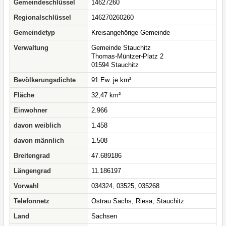
Gemeindeschlüssel
14627260
Regionalschlüssel
146270260260
Gemeindetyp
Kreisangehörige Gemeinde
Verwaltung
Gemeinde Stauchitz
Thomas-Müntzer-Platz 2
01594 Stauchitz
Bevölkerungsdichte
91 Ew. je km²
Fläche
32,47 km²
Einwohner
2.966
davon weiblich
1.458
davon männlich
1.508
Breitengrad
47.689186
Längengrad
11.186197
Vorwahl
034324, 03525, 035268
Telefonnetz
Ostrau Sachs, Riesa, Stauchitz
Land
Sachsen