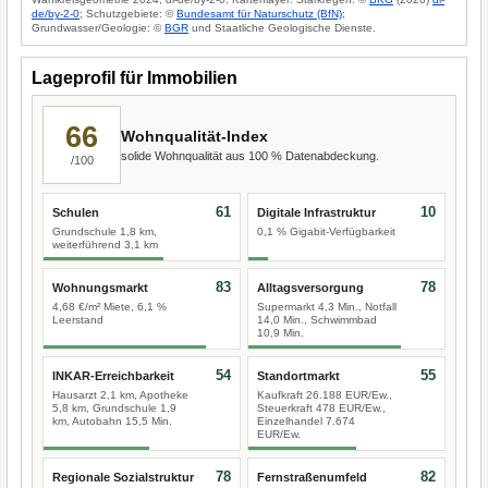
de/by-2-0
; Schutzgebiete: ©
Bundesamt für Naturschutz (BfN)
;
Grundwasser/Geologie: ©
BGR
und Staatliche Geologische Dienste.
Lageprofil für Immobilien
66
Wohnqualität-Index
solide Wohnqualität aus 100 % Datenabdeckung.
/100
61
10
Schulen
Digitale Infrastruktur
Grundschule 1,8 km,
0,1 % Gigabit-Verfügbarkeit
weiterführend 3,1 km
83
78
Wohnungsmarkt
Alltagsversorgung
4,68 €/m² Miete, 6,1 %
Supermarkt 4,3 Min., Notfall
Leerstand
14,0 Min., Schwimmbad
10,9 Min.
54
55
INKAR-Erreichbarkeit
Standortmarkt
Hausarzt 2,1 km, Apotheke
Kaufkraft 26.188 EUR/Ew.,
5,8 km, Grundschule 1,9
Steuerkraft 478 EUR/Ew.,
km, Autobahn 15,5 Min.
Einzelhandel 7.674
EUR/Ew.
78
82
Regionale Sozialstruktur
Fernstraßenumfeld