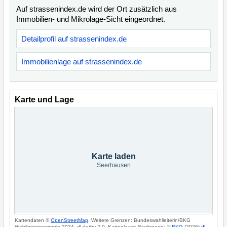
Auf strassenindex.de wird der Ort zusätzlich aus
Immobilien- und Mikrolage-Sicht eingeordnet.
Detailprofil auf strassenindex.de
Immobilienlage auf strassenindex.de
Karte und Lage
Karte laden
Seerhausen
Kartendaten ©
OpenStreetMap
. Weitere Grenzen: Bundeswahlleiterin/BKG
Wahlkreisgeometrie 2024, dl-de/by-2-0. Kartenlayer: Starkregen: ©
BKG
(2026)
dl-