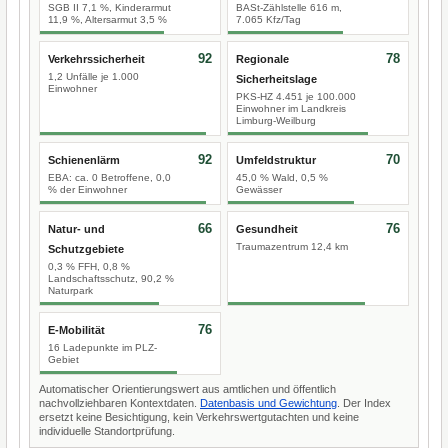
SGB II 7,1 %, Kinderarmut
BASt-Zählstelle 616 m,
11,9 %, Altersarmut 3,5 %
7.065 Kfz/Tag
92
78
Verkehrssicherheit
Regionale
1,2 Unfälle je 1.000
Sicherheitslage
Einwohner
PKS-HZ 4.451 je 100.000
Einwohner im Landkreis
Limburg-Weilburg
92
70
Schienenlärm
Umfeldstruktur
EBA: ca. 0 Betroffene, 0,0
45,0 % Wald, 0,5 %
% der Einwohner
Gewässer
66
76
Natur- und
Gesundheit
Traumazentrum 12,4 km
Schutzgebiete
0,3 % FFH, 0,8 %
Landschaftsschutz, 90,2 %
Naturpark
76
E-Mobilität
16 Ladepunkte im PLZ-
Gebiet
Automatischer Orientierungswert aus amtlichen und öffentlich
nachvollziehbaren Kontextdaten.
Datenbasis und Gewichtung
. Der Index
ersetzt keine Besichtigung, kein Verkehrswertgutachten und keine
individuelle Standortprüfung.