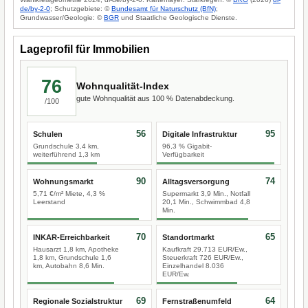
de/by-2-0
; Schutzgebiete: ©
Bundesamt für Naturschutz (BfN)
;
Grundwasser/Geologie: ©
BGR
und Staatliche Geologische Dienste.
Lageprofil für Immobilien
76
Wohnqualität-Index
gute Wohnqualität aus 100 % Datenabdeckung.
/100
56
95
Schulen
Digitale Infrastruktur
Grundschule 3,4 km,
96,3 % Gigabit-
weiterführend 1,3 km
Verfügbarkeit
90
74
Wohnungsmarkt
Alltagsversorgung
5,71 €/m² Miete, 4,3 %
Supermarkt 3,9 Min., Notfall
Leerstand
20,1 Min., Schwimmbad 4,8
Min.
70
65
INKAR-Erreichbarkeit
Standortmarkt
Hausarzt 1,8 km, Apotheke
Kaufkraft 29.713 EUR/Ew.,
1,8 km, Grundschule 1,6
Steuerkraft 726 EUR/Ew.,
km, Autobahn 8,6 Min.
Einzelhandel 8.036
EUR/Ew.
69
64
Regionale Sozialstruktur
Fernstraßenumfeld