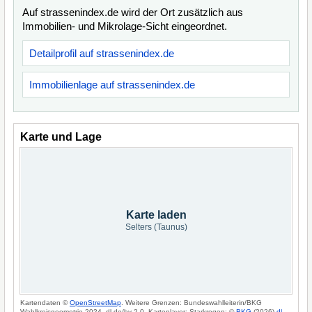
Auf strassenindex.de wird der Ort zusätzlich aus
Immobilien- und Mikrolage-Sicht eingeordnet.
Detailprofil auf strassenindex.de
Immobilienlage auf strassenindex.de
Karte und Lage
Karte laden
Selters (Taunus)
Kartendaten ©
OpenStreetMap
. Weitere Grenzen: Bundeswahlleiterin/BKG
Wahlkreisgeometrie 2024, dl-de/by-2-0. Kartenlayer: Starkregen: ©
BKG
(2026)
dl-