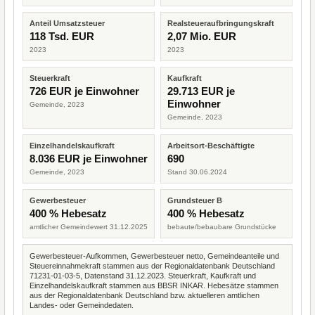
Anteil Umsatzsteuer
Realsteueraufbringungskraft
118 Tsd. EUR
2,07 Mio. EUR
2023
2023
Steuerkraft
Kaufkraft
726 EUR je Einwohner
29.713 EUR je
Einwohner
Gemeinde, 2023
Gemeinde, 2023
Einzelhandelskaufkraft
Arbeitsort-Beschäftigte
8.036 EUR je Einwohner
690
Gemeinde, 2023
Stand 30.06.2024
Gewerbesteuer
Grundsteuer B
400 % Hebesatz
400 % Hebesatz
amtlicher Gemeindewert 31.12.2025
bebaute/bebaubare Grundstücke
Gewerbesteuer-Aufkommen, Gewerbesteuer netto, Gemeindeanteile und
Steuereinnahmekraft stammen aus der Regionaldatenbank Deutschland
71231-01-03-5, Datenstand 31.12.2023. Steuerkraft, Kaufkraft und
Einzelhandelskaufkraft stammen aus BBSR INKAR. Hebesätze stammen
aus der Regionaldatenbank Deutschland bzw. aktuelleren amtlichen
Landes- oder Gemeindedaten.