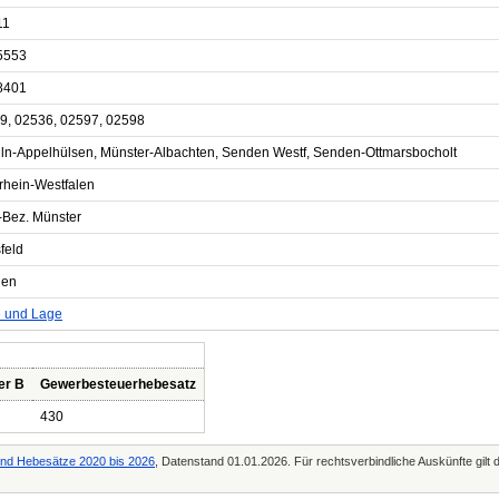
11
5553
8401
9, 02536, 02597, 02598
uln-Appelhülsen, Münster-Albachten, Senden Westf, Senden-Ottmarsbocholt
rhein-Westfalen
-Bez. Münster
feld
den
e und Lage
er B
Gewerbesteuerhebesatz
430
d Hebesätze 2020 bis 2026
, Datenstand 01.01.2026. Für rechtsverbindliche Auskünfte gilt