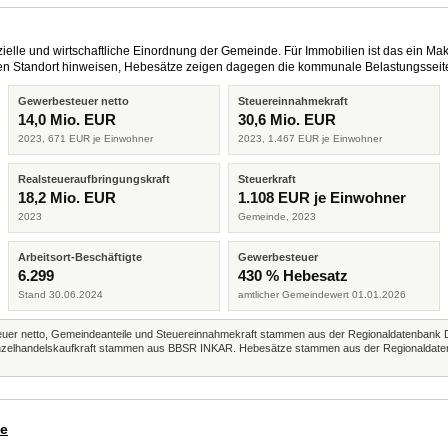
elle und wirtschaftliche Einordnung der Gemeinde. Für Immobilien ist das ein Mak
eren Standort hinweisen, Hebesätze zeigen dagegen die kommunale Belastungsseit
Gewerbesteuer netto
Steuereinnahmekraft
14,0 Mio. EUR
30,6 Mio. EUR
2023, 671 EUR je Einwohner
2023, 1.467 EUR je Einwohner
Realsteueraufbringungskraft
Steuerkraft
18,2 Mio. EUR
1.108 EUR je Einwohner
2023
Gemeinde, 2023
Arbeitsort-Beschäftigte
Gewerbesteuer
6.299
430 % Hebesatz
Stand 30.06.2024
amtlicher Gemeindewert 01.01.2026
r netto, Gemeindeanteile und Steuereinnahmekraft stammen aus der Regionaldatenbank 
 Einzelhandelskaufkraft stammen aus BBSR INKAR. Hebesätze stammen aus der Regionaldate
de