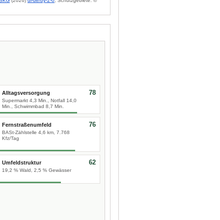
BKG
(2026)
dl-de/by-2-0
; Schutzgebiete: ©
78
Alltagsversorgung
Supermarkt 4,3 Min., Notfall 14,0
Min., Schwimmbad 8,7 Min.
76
Fernstraßenumfeld
BASt-Zählstelle 4,6 km, 7.768
Kfz/Tag
62
Umfeldstruktur
19,2 % Wald, 2,5 % Gewässer