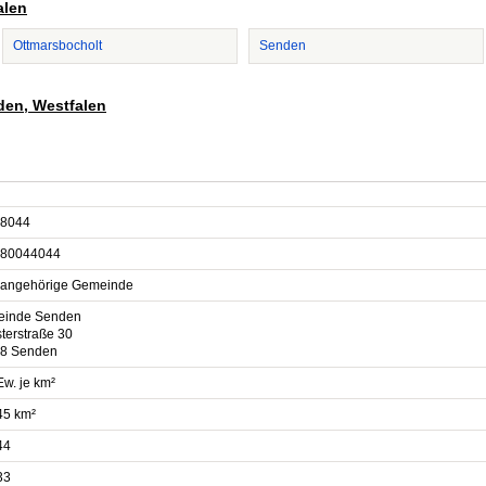
alen
Ottmarsbocholt
Senden
den, Westfalen
8044
80044044
sangehörige Gemeinde
inde Senden
terstraße 30
8 Senden
Ew. je km²
45 km²
44
33