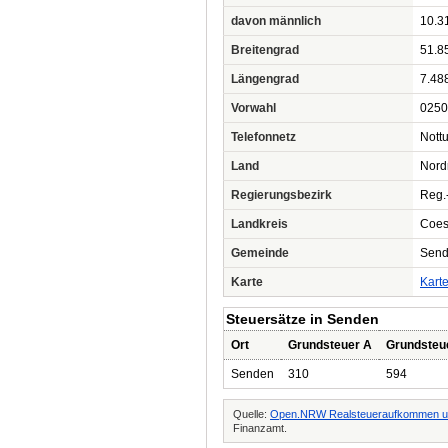
davon männlich
10.3
Breitengrad
51.8
Längengrad
7.48
Vorwahl
0250
Telefonnetz
Nott
Land
Nord
Regierungsbezirk
Reg.
Landkreis
Coes
Gemeinde
Sen
Karte
Kart
Steuersätze in Senden
Ort
Grundsteuer A
Grundsteu
Senden
310
594
Quelle:
Open.NRW Realsteueraufkommen un
Finanzamt.