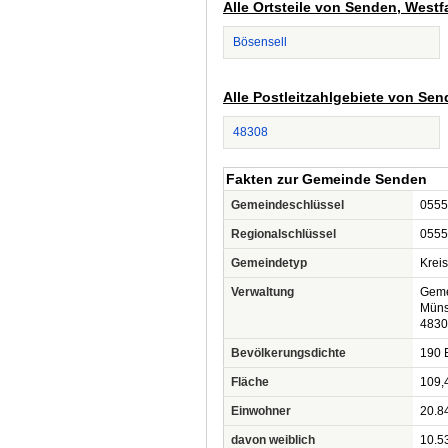
Alle Ortsteile von Senden, Westf
Bösensell
Alle Postleitzahlgebiete von Sen
48308
Fakten zur Gemeinde Senden
Gemeindeschlüssel
0555
Regionalschlüssel
0555
Gemeindetyp
Krei
Verwaltung
Geme
Müns
4830
Bevölkerungsdichte
190 
Fläche
109,
Einwohner
20.8
davon weiblich
10.5