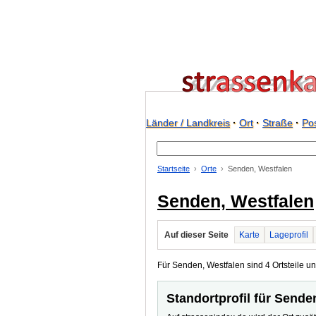
Länder / Landkreis
·
Ort
·
Straße
·
Pos
Startseite
Orte
Senden, Westfalen
Senden, Westfalen
Auf dieser Seite
Karte
Lageprofil
Für Senden, Westfalen sind 4 Ortsteile und
Standortprofil für Sende