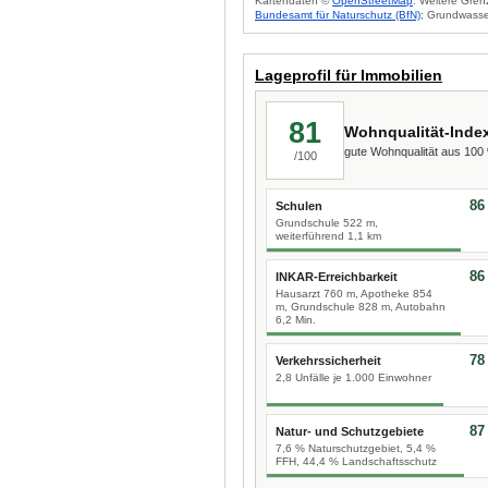
Kartendaten ©
OpenStreetMap
. Weitere Gren
Bundesamt für Naturschutz (BfN)
; Grundwasse
Lageprofil für Immobilien
81
Wohnqualität-Inde
gute Wohnqualität aus 10
/100
86
Schulen
Grundschule 522 m,
weiterführend 1,1 km
86
INKAR-Erreichbarkeit
Hausarzt 760 m, Apotheke 854
m, Grundschule 828 m, Autobahn
6,2 Min.
78
Verkehrssicherheit
2,8 Unfälle je 1.000 Einwohner
87
Natur- und Schutzgebiete
7,6 % Naturschutzgebiet, 5,4 %
FFH, 44,4 % Landschaftsschutz