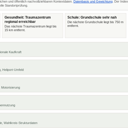
ichen und öffentlich nachvollziehbaren Kontextdaten.
Datenbasis und Gewichtung
. Der Index
lle Standortprüfung.
Gesundheit: Traumazentrum
Schule: Grundschule sehr nah
regional erreichbar
Die nächste Grundschule liegt bis 750 m
entfernt.
Das nächste Traumazentrum liegt bis
15 km entfernt.
ionale Kaufkraft
, Heliport-Umfeld
 Motorisierung
chennutzung
e, Wahlkreis-Strukturdaten