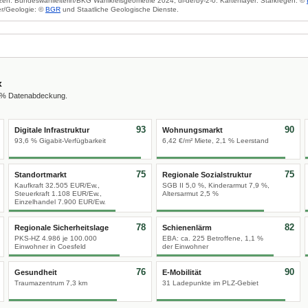
zen: Bundeswahlleiterin/BKG Wahlkreisgeometrie 2024, dl-de/by-2-0. Kartenlayer: Starkregen: ©
r/Geologie: ©
BGR
und Staatliche Geologische Dienste.
x
0 % Datenabdeckung.
93
90
Digitale Infrastruktur
Wohnungsmarkt
93,6 % Gigabit-Verfügbarkeit
6,42 €/m² Miete, 2,1 % Leerstand
75
75
Standortmarkt
Regionale Sozialstruktur
Kaufkraft 32.505 EUR/Ew.,
SGB II 5,0 %, Kinderarmut 7,9 %,
Steuerkraft 1.108 EUR/Ew.,
Altersarmut 2,5 %
Einzelhandel 7.900 EUR/Ew.
78
82
Regionale Sicherheitslage
Schienenlärm
PKS-HZ 4.986 je 100.000
EBA: ca. 225 Betroffene, 1,1 %
Einwohner in Coesfeld
der Einwohner
76
90
Gesundheit
E-Mobilität
Traumazentrum 7,3 km
31 Ladepunkte im PLZ-Gebiet