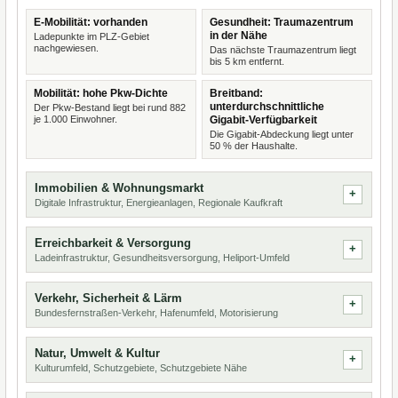
E-Mobilität: vorhanden
Gesundheit: Traumazentrum
in der Nähe
Ladepunkte im PLZ-Gebiet
nachgewiesen.
Das nächste Traumazentrum liegt
bis 5 km entfernt.
Mobilität: hohe Pkw-Dichte
Breitband:
unterdurchschnittliche
Der Pkw-Bestand liegt bei rund 882
je 1.000 Einwohner.
Gigabit-Verfügbarkeit
Die Gigabit-Abdeckung liegt unter
50 % der Haushalte.
Immobilien & Wohnungsmarkt
Digitale Infrastruktur, Energieanlagen, Regionale Kaufkraft
Erreichbarkeit & Versorgung
Ladeinfrastruktur, Gesundheitsversorgung, Heliport-Umfeld
Verkehr, Sicherheit & Lärm
Bundesfernstraßen-Verkehr, Hafenumfeld, Motorisierung
Natur, Umwelt & Kultur
Kulturumfeld, Schutzgebiete, Schutzgebiete Nähe