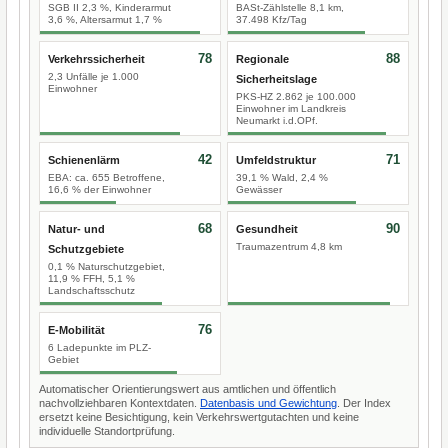
SGB II 2,3 %, Kinderarmut
BASt-Zählstelle 8,1 km,
3,6 %, Altersarmut 1,7 %
37.498 Kfz/Tag
78
88
Verkehrssicherheit
Regionale
2,3 Unfälle je 1.000
Sicherheitslage
Einwohner
PKS-HZ 2.862 je 100.000
Einwohner im Landkreis
Neumarkt i.d.OPf.
42
71
Schienenlärm
Umfeldstruktur
EBA: ca. 655 Betroffene,
39,1 % Wald, 2,4 %
16,6 % der Einwohner
Gewässer
68
90
Natur- und
Gesundheit
Traumazentrum 4,8 km
Schutzgebiete
0,1 % Naturschutzgebiet,
11,9 % FFH, 5,1 %
Landschaftsschutz
76
E-Mobilität
6 Ladepunkte im PLZ-
Gebiet
Automatischer Orientierungswert aus amtlichen und öffentlich
nachvollziehbaren Kontextdaten.
Datenbasis und Gewichtung
. Der Index
ersetzt keine Besichtigung, kein Verkehrswertgutachten und keine
individuelle Standortprüfung.