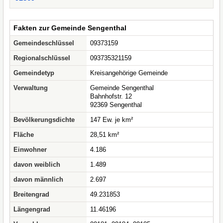
Fakten zur Gemeinde Sengenthal
Gemeindeschlüssel
09373159
Regionalschlüssel
093735321159
Gemeindetyp
Kreisangehörige Gemeinde
Verwaltung
Gemeinde Sengenthal
Bahnhofstr. 12
92369 Sengenthal
Bevölkerungsdichte
147 Ew. je km²
Fläche
28,51 km²
Einwohner
4.186
davon weiblich
1.489
davon männlich
2.697
Breitengrad
49.231853
Längengrad
11.46196