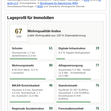
de/by-2-0
; Schutzgebiete: ©
Bundesamt für Naturschutz (BfN)
;
Grundwasser/Geologie: ©
BGR
und Staatliche Geologische Dienste.
Lageprofil für Immobilien
67
Wohnqualität-Index
solide Wohnqualität aus 100 % Datenabdeckung.
/100
61
19
Schulen
Digitale Infrastruktur
Grundschule 1,7 km,
9,6 % Gigabit-Verfügbarkeit
weiterführend 3,3 km
80
77
Wohnungsmarkt
Alltagsversorgung
8,90 €/m² Miete, 4,0 %
Supermarkt 5,2 Min., Notfall
Leerstand
11,6 Min., Schwimmbad
10,3 Min.
46
76
INKAR-Erreichbarkeit
Standortmarkt
Hausarzt 4,0 km, Apotheke
Kaufkraft 31.287 EUR/Ew.,
4,5 km, Grundschule 1,7
Steuerkraft 1.316 EUR/Ew.,
km, Autobahn 13,4 Min.
Einzelhandel 6.556
EUR/Ew.
89
76
Regionale Sozialstruktur
Fernstraßenumfeld