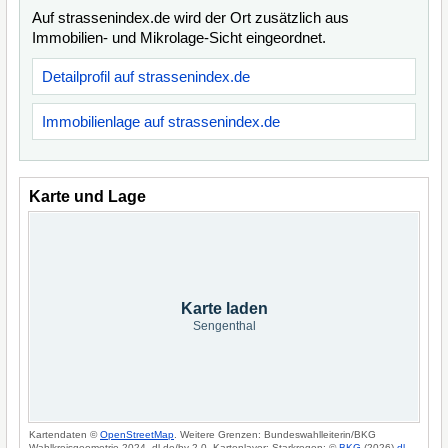
Auf strassenindex.de wird der Ort zusätzlich aus
Immobilien- und Mikrolage-Sicht eingeordnet.
Detailprofil auf strassenindex.de
Immobilienlage auf strassenindex.de
Karte und Lage
Karte laden
Sengenthal
Kartendaten ©
OpenStreetMap
. Weitere Grenzen: Bundeswahlleiterin/BKG
Wahlkreisgeometrie 2024, dl-de/by-2-0. Kartenlayer: Starkregen: ©
BKG
(2026)
dl-