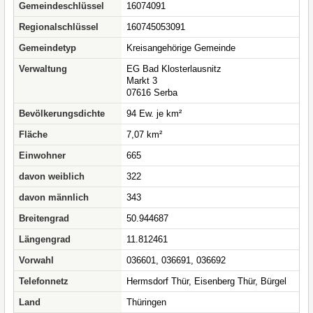
Gemeindeschlüssel
16074091
Regionalschlüssel
160745053091
Gemeindetyp
Kreisangehörige Gemeinde
Verwaltung
EG Bad Klosterlausnitz
Markt 3
07616 Serba
Bevölkerungsdichte
94 Ew. je km²
Fläche
7,07 km²
Einwohner
665
davon weiblich
322
davon männlich
343
Breitengrad
50.944687
Längengrad
11.812461
Vorwahl
036601, 036691, 036692
Telefonnetz
Hermsdorf Thür, Eisenberg Thür, Bürgel
Land
Thüringen