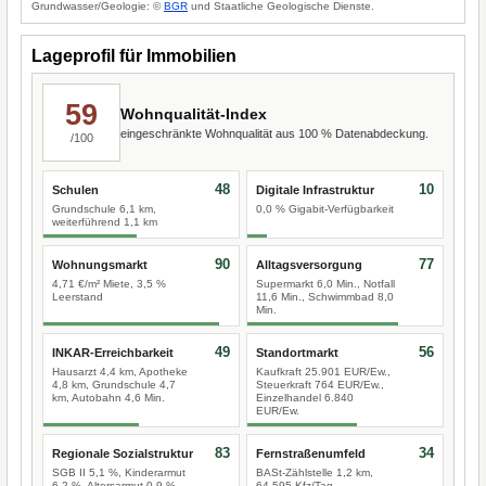
Grundwasser/Geologie: ©
BGR
und Staatliche Geologische Dienste.
Lageprofil für Immobilien
59
Wohnqualität-Index
eingeschränkte Wohnqualität aus 100 % Datenabdeckung.
/100
48
10
Schulen
Digitale Infrastruktur
Grundschule 6,1 km,
0,0 % Gigabit-Verfügbarkeit
weiterführend 1,1 km
90
77
Wohnungsmarkt
Alltagsversorgung
4,71 €/m² Miete, 3,5 %
Supermarkt 6,0 Min., Notfall
Leerstand
11,6 Min., Schwimmbad 8,0
Min.
49
56
INKAR-Erreichbarkeit
Standortmarkt
Hausarzt 4,4 km, Apotheke
Kaufkraft 25.901 EUR/Ew.,
4,8 km, Grundschule 4,7
Steuerkraft 764 EUR/Ew.,
km, Autobahn 4,6 Min.
Einzelhandel 6.840
EUR/Ew.
83
34
Regionale Sozialstruktur
Fernstraßenumfeld
SGB II 5,1 %, Kinderarmut
BASt-Zählstelle 1,2 km,
6,2 %, Altersarmut 0,9 %
64.595 Kfz/Tag