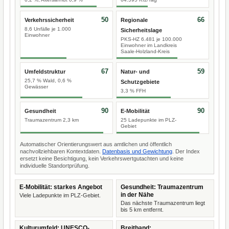
50
66
Verkehrssicherheit
Regionale
8,6 Unfälle je 1.000
Sicherheitslage
Einwohner
PKS-HZ 6.481 je 100.000
Einwohner im Landkreis
Saale-Holzland-Kreis
67
59
Umfeldstruktur
Natur- und
25,7 % Wald, 0,6 %
Schutzgebiete
Gewässer
3,3 % FFH
90
90
Gesundheit
E-Mobilität
Traumazentrum 2,3 km
25 Ladepunkte im PLZ-
Gebiet
Automatischer Orientierungswert aus amtlichen und öffentlich
nachvollziehbaren Kontextdaten.
Datenbasis und Gewichtung
. Der Index
ersetzt keine Besichtigung, kein Verkehrswertgutachten und keine
individuelle Standortprüfung.
E-Mobilität: starkes Angebot
Gesundheit: Traumazentrum
in der Nähe
Viele Ladepunkte im PLZ-Gebiet.
Das nächste Traumazentrum liegt
bis 5 km entfernt.
Kulturumfeld: UNESCO-
Breitband: