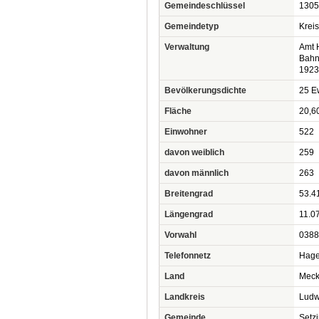
Gemeindeschlüssel
1305
Gemeindetyp
Krei
Verwaltung
Amt 
Bahn
1923
Bevölkerungsdichte
25 Ew
Fläche
20,6
Einwohner
522
davon weiblich
259
davon männlich
263
Breitengrad
53.4
Längengrad
11.0
Vorwahl
0388
Telefonnetz
Hage
Land
Meck
Landkreis
Ludw
Gemeinde
Setz