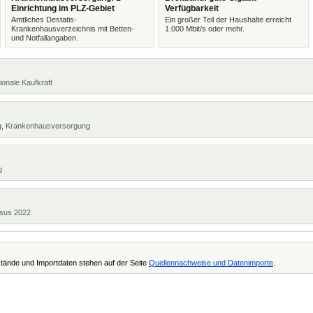
Einrichtung im PLZ-Gebiet
Verfügbarkeit
Amtliches Destatis-
Ein großer Teil der Haushalte erreicht
Krankenhausverzeichnis mit Betten-
1.000 Mbit/s oder mehr.
und Notfallangaben.
ionale Kaufkraft
ng, Krankenhausversorgung
g
ensus 2022
tände und Importdaten stehen auf der Seite
Quellennachweise und Datenimporte
.