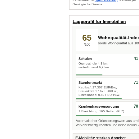
Kartendaten ©
OpenStreetMap
. Kartenlayer:
Geologische Dienste.
Lageprofil für Immobilien
65
Wohnqualität-Inde
solide Wohnqualität aus 1
/100
41
Schulen
Grundschule 4,3 km,
weiterführend 6,9 km
71
Standortmarkt
Kaufkraft 27.307 EUR/Ew.,
Steuerkraft 1.167 EUR/Ew.,
Einzelhandel 8.827 EUR/Ew.
70
Krankenhausversorgung
1 Einrichtung, 165 Betten (PLZ)
Automatischer Orientierungswert aus amtl
Verkehrswertgutachten und keine individue
E-Mobilität: starkes Angebot