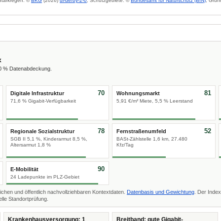
 Starkregen: ©
BKG
(2026)
dl-de/by-2-0
; Schutzgebiete: ©
Bundesamt für Naturschutz (BfN)
; Grun
x
00 % Datenabdeckung.
70
81
Digitale Infrastruktur
Wohnungsmarkt
71,6 % Gigabit-Verfügbarkeit
5,91 €/m² Miete, 5,5 % Leerstand
78
52
Regionale Sozialstruktur
Fernstraßenumfeld
SGB II 5,1 %, Kinderarmut 8,5 %,
BASt-Zählstelle 1,6 km, 27.480
Altersarmut 1,8 %
Kfz/Tag
90
E-Mobilität
24 Ladepunkte im PLZ-Gebiet
ichen und öffentlich nachvollziehbaren Kontextdaten.
Datenbasis und Gewichtung
. Der Index
lle Standortprüfung.
Krankenhausversorgung: 1
Breitband: gute Gigabit-