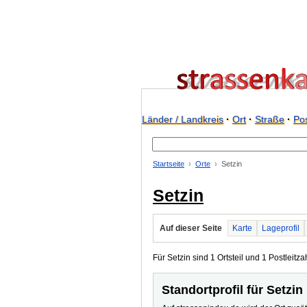
Länder / Landkreis
·
Ort
·
Straße
·
Pos
Startseite
Orte
Setzin
Setzin
Auf dieser Seite
Karte
Lageprofil
Für Setzin sind 1 Ortsteil und 1 Postleitza
Standortprofil für Setzin