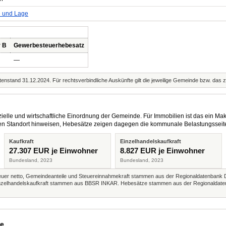
e und Lage
r B
Gewerbesteuerhebesatz
—
enstand 31.12.2024. Für rechtsverbindliche Auskünfte gilt die jeweilige Gemeinde bzw. das 
elle und wirtschaftliche Einordnung der Gemeinde. Für Immobilien ist das ein Mak
eren Standort hinweisen, Hebesätze zeigen dagegen die kommunale Belastungsseit
Kaufkraft
Einzelhandelskaufkraft
27.307 EUR je Einwohner
8.827 EUR je Einwohner
Bundesland, 2023
Bundesland, 2023
r netto, Gemeindeanteile und Steuereinnahmekraft stammen aus der Regionaldatenbank 
 Einzelhandelskaufkraft stammen aus BBSR INKAR. Hebesätze stammen aus der Regionaldate
de