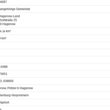
4097
sangehörige Gemeinde
Hagenow-Land
hofstraße 25
0 Hagenow
. je km²
0 km²
10488
75651
3, 038856
now, Pritzier b Hagenow
lenburg-Vorpommern
igslust
in