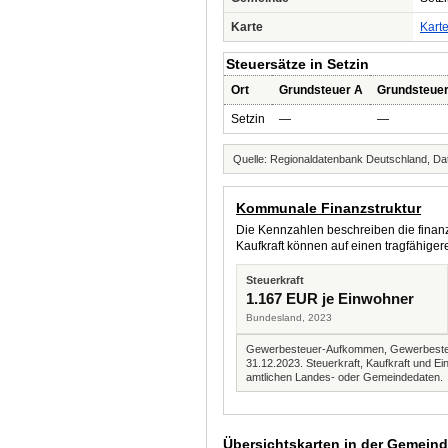
Karte
Kart
Steuersätze in Setzin
Ort
Grundsteuer A
Grundsteue
Setzin
—
—
Quelle: Regionaldatenbank Deutschland, Dat
Kommunale Finanzstruktur
Die Kennzahlen beschreiben die finanzi
Kaufkraft können auf einen tragfähig
Steuerkraft
1.167 EUR je Einwohner
Bundesland, 2023
Gewerbesteuer-Aufkommen, Gewerbesteue
31.12.2023. Steuerkraft, Kaufkraft und
amtlichen Landes- oder Gemeindedaten.
Übersichtskarten in der Gemein