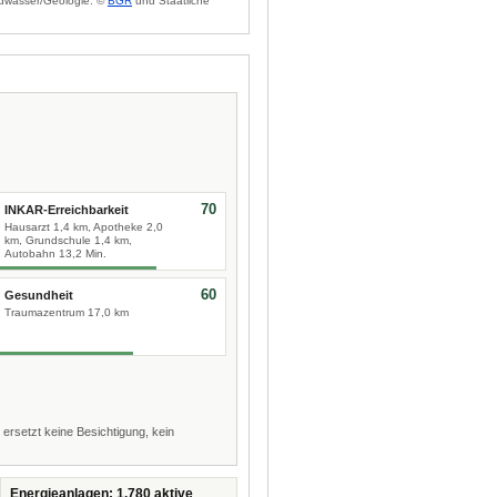
dwasser/Geologie: ©
BGR
und Staatliche
70
INKAR-Erreichbarkeit
Hausarzt 1,4 km, Apotheke 2,0
km, Grundschule 1,4 km,
Autobahn 13,2 Min.
60
Gesundheit
Traumazentrum 17,0 km
 ersetzt keine Besichtigung, kein
Energieanlagen: 1.780 aktive