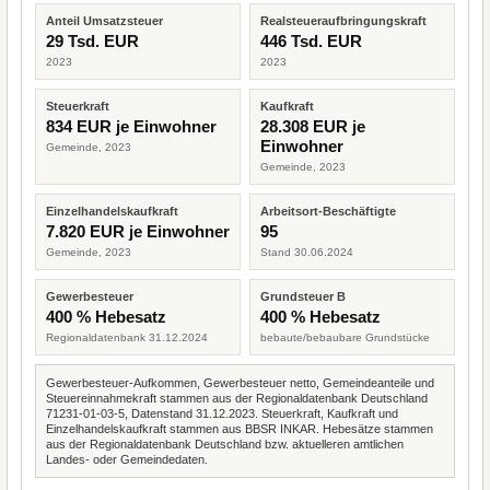
Anteil Umsatzsteuer
Realsteueraufbringungskraft
29 Tsd. EUR
446 Tsd. EUR
2023
2023
Steuerkraft
Kaufkraft
834 EUR je Einwohner
28.308 EUR je
Einwohner
Gemeinde, 2023
Gemeinde, 2023
Einzelhandelskaufkraft
Arbeitsort-Beschäftigte
7.820 EUR je Einwohner
95
Gemeinde, 2023
Stand 30.06.2024
Gewerbesteuer
Grundsteuer B
400 % Hebesatz
400 % Hebesatz
Regionaldatenbank 31.12.2024
bebaute/bebaubare Grundstücke
Gewerbesteuer-Aufkommen, Gewerbesteuer netto, Gemeindeanteile und
Steuereinnahmekraft stammen aus der Regionaldatenbank Deutschland
71231-01-03-5, Datenstand 31.12.2023. Steuerkraft, Kaufkraft und
Einzelhandelskaufkraft stammen aus BBSR INKAR. Hebesätze stammen
aus der Regionaldatenbank Deutschland bzw. aktuelleren amtlichen
Landes- oder Gemeindedaten.