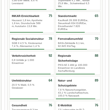
5,98 €/m² Miete, 6,4 %
Supermarkt 4,1 Min., Notfall
Leerstand
25,8 Min., Schwimmbad 6,5
Min.
75
65
INKAR-Erreichbarkeit
Standortmarkt
Hausarzt 1,8 km, Apotheke
Kaufkraft 28.308 EUR/Ew.,
1,9 km, Grundschule 589
Steuerkraft 834 EUR/Ew.,
m, Autobahn 13,8 Min.
Einzelhandel 7.820
EUR/Ew.
78
70
Regionale Sozialstruktur
Fernstraßenumfeld
SGB II 4,5 %, Kinderarmut
BASt-Zählstelle 6,1 km,
7,4 %, Altersarmut 1,4 %
92.845 Kfz/Tag
92
88
Verkehrssicherheit
Regionale
0,8 Unfälle je 1.000
Sicherheitslage
Einwohner
PKS-HZ 2.484 je 100.000
Einwohner im Landkreis
Aschaffenburg
64
89
Umfeldstruktur
Natur- und
20,5 % Wald, 0,5 %
Schutzgebiete
Gewässer
7,6 % Naturschutzgebiet,
43,1 % Landschaftsschutz,
100,0 % Naturpark
76
76
Gesundheit
E-Mobilität
Traumazentrum 9,3 km
13 Ladepunkte im PLZ-