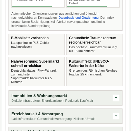
Gebiet
Automatischer Orientierungswert aus amtlichen und öffentlich
nachvollziehbaren Kontextdaten.
Datenbasis und Gewichtung
. Der Index
ersetzt keine Besichtigung, kein Verkehrswertgutachten und keine
individuelle Standortprüfung.
E-Mobilität: vorhanden
Gesundheit: Traumazentrum
regional erreichbar
Ladepunkte im PLZ-Gebiet
nachgewiesen.
Das nächste Traumazentrum liegt
bis 15 km entfernt.
Nahversorgung: Supermarkt
Kulturumfeld: UNESCO-
schnell erreichbar
Welterbe in der Nähe
Deutschlandatlas: Pkw-Fahrzeit
Grenzen des Römischen Reiches
zum nächsten
liegt bis 25 km entfernt.
Supermarkt/Discounter bis 5
Minuten.
Immobilien & Wohnungsmarkt
Digitale Infrastruktur, Energieanlagen, Regionale Kaufkraft
Erreichbarkeit & Versorgung
Ladeinfrastruktur, Gesundheitsversorgung, Heliport-Umfeld