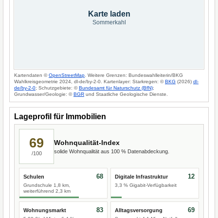
Karte laden
Sommerkahl
Kartendaten ©
OpenStreetMap
. Weitere Grenzen: Bundeswahlleiterin/BKG
Wahlkreisgeometrie 2024, dl-de/by-2-0. Kartenlayer: Starkregen: ©
BKG
(2026)
dl-
de/by-2-0
; Schutzgebiete: ©
Bundesamt für Naturschutz (BfN)
;
Grundwasser/Geologie: ©
BGR
und Staatliche Geologische Dienste.
Lageprofil für Immobilien
69
Wohnqualität-Index
solide Wohnqualität aus 100 % Datenabdeckung.
/100
68
12
Schulen
Digitale Infrastruktur
Grundschule 1,8 km,
3,3 % Gigabit-Verfügbarkeit
weiterführend 2,3 km
83
69
Wohnungsmarkt
Alltagsversorgung