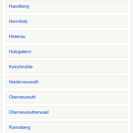
Haselberg
Herrnholz
Hinterau
Holzgattern
Keinzlmühle
Niederneureuth
Oberneureuth
Oberneureutherwaid
Rannaberg