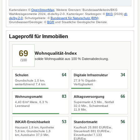
Kartendaten ©
OpenStreetMap
. Weitere Grenzen: Bundeswahlleiterin/BKG
Wahlkreisgeometrie 2024, dl-de/by-2-0. Kartenlayer: Starkregen: ©
BKG
(2026)
dl-
de/by-2-0
; Schutzgebiete: ©
Bundesamt für Naturschutz (BfN)
;
Grundwasser/Geologie: ©
BGR
und Staatliche Geologische Dienste.
Lageprofil für Immobilien
69
Wohnqualität-Index
solide Wohnqualität aus 100 % Datenabdeckung.
/100
64
34
Schulen
Digitale Infrastruktur
Grundschule 1,0 km,
27,9 % Gigabit-
weiterführend 7,4 km
Verfügbarkeit
83
66
Wohnungsmarkt
Alltagsversorgung
4,40 €/m² Miete, 6,3 %
Supermarkt 4,5 Min., Notfall
Leerstand
32,0 Min., Schwimmbad
11,9 Min.
53
56
INKAR-Erreichbarkeit
Standortmarkt
Hausarzt 1,6 km, Apotheke
Kaufkraft 26.880 EUR/Ew.,
5,8 km, Grundschule 1,6
Steuerkraft 881 EUR/Ew.,
km, Autobahn 37,0 Min.
Einzelhandel 7.133
EUR/Ew.