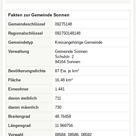
Fakten zur Gemeinde Sonnen
Gemeindeschlüssel
09275148
Regionalschlüssel
092750148148
Gemeindetyp
Kreisangehörige Gemeinde
Verwaltung
Gemeinde Sonnen
Schulstr. 2
94164 Sonnen
Bevölkerungsdichte
87 Ew. je km²
Fläche
16,48 km²
Einwohner
1.441
davon weiblich
711
davon männlich
730
Breitengrad
48.76458
Längengrad
11.969756
Vorwahl
08584, 08586, 08592