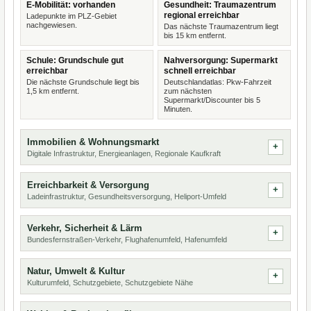
E-Mobilität: vorhanden
Gesundheit: Traumazentrum
regional erreichbar
Ladepunkte im PLZ-Gebiet
nachgewiesen.
Das nächste Traumazentrum liegt
bis 15 km entfernt.
Schule: Grundschule gut
Nahversorgung: Supermarkt
erreichbar
schnell erreichbar
Die nächste Grundschule liegt bis
Deutschlandatlas: Pkw-Fahrzeit
1,5 km entfernt.
zum nächsten
Supermarkt/Discounter bis 5
Minuten.
Immobilien & Wohnungsmarkt
Digitale Infrastruktur, Energieanlagen, Regionale Kaufkraft
Erreichbarkeit & Versorgung
Ladeinfrastruktur, Gesundheitsversorgung, Heliport-Umfeld
Verkehr, Sicherheit & Lärm
Bundesfernstraßen-Verkehr, Flughafenumfeld, Hafenumfeld
Natur, Umwelt & Kultur
Kulturumfeld, Schutzgebiete, Schutzgebiete Nähe