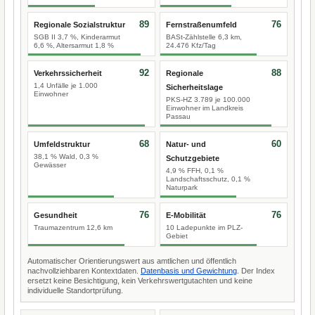
89
76
Regionale Sozialstruktur
Fernstraßenumfeld
SGB II 3,7 %, Kinderarmut
BASt-Zählstelle 6,3 km,
6,6 %, Altersarmut 1,8 %
24.476 Kfz/Tag
92
88
Verkehrssicherheit
Regionale
1,4 Unfälle je 1.000
Sicherheitslage
Einwohner
PKS-HZ 3.789 je 100.000
Einwohner im Landkreis
Passau
68
60
Umfeldstruktur
Natur- und
38,1 % Wald, 0,3 %
Schutzgebiete
Gewässer
4,9 % FFH, 0,1 %
Landschaftsschutz, 0,1 %
Naturpark
76
76
Gesundheit
E-Mobilität
Traumazentrum 12,6 km
10 Ladepunkte im PLZ-
Gebiet
Automatischer Orientierungswert aus amtlichen und öffentlich
nachvollziehbaren Kontextdaten.
Datenbasis und Gewichtung
. Der Index
ersetzt keine Besichtigung, kein Verkehrswertgutachten und keine
individuelle Standortprüfung.