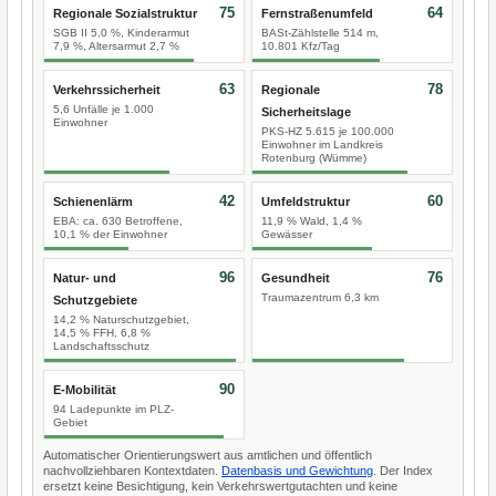
75
64
Regionale Sozialstruktur
Fernstraßenumfeld
SGB II 5,0 %, Kinderarmut
BASt-Zählstelle 514 m,
7,9 %, Altersarmut 2,7 %
10.801 Kfz/Tag
63
78
Verkehrssicherheit
Regionale
5,6 Unfälle je 1.000
Sicherheitslage
Einwohner
PKS-HZ 5.615 je 100.000
Einwohner im Landkreis
Rotenburg (Wümme)
42
60
Schienenlärm
Umfeldstruktur
EBA: ca. 630 Betroffene,
11,9 % Wald, 1,4 %
10,1 % der Einwohner
Gewässer
96
76
Natur- und
Gesundheit
Traumazentrum 6,3 km
Schutzgebiete
14,2 % Naturschutzgebiet,
14,5 % FFH, 6,8 %
Landschaftsschutz
90
E-Mobilität
94 Ladepunkte im PLZ-
Gebiet
Automatischer Orientierungswert aus amtlichen und öffentlich
nachvollziehbaren Kontextdaten.
Datenbasis und Gewichtung
. Der Index
ersetzt keine Besichtigung, kein Verkehrswertgutachten und keine