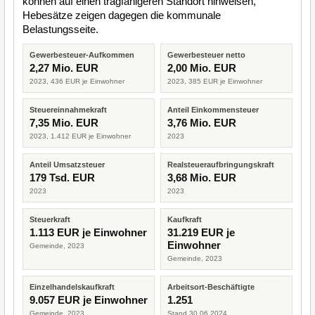
können auf einen tragfähigeren Standort hinweisen,
Hebesätze zeigen dagegen die kommunale
Belastungsseite.
Gewerbesteuer-Aufkommen
Gewerbesteuer netto
2,27 Mio. EUR
2,00 Mio. EUR
2023, 436 EUR je Einwohner
2023, 385 EUR je Einwohner
Steuereinnahmekraft
Anteil Einkommensteuer
7,35 Mio. EUR
3,76 Mio. EUR
2023, 1.412 EUR je Einwohner
2023
Anteil Umsatzsteuer
Realsteueraufbringungskraft
179 Tsd. EUR
3,68 Mio. EUR
2023
2023
Steuerkraft
Kaufkraft
1.113 EUR je Einwohner
31.219 EUR je
Einwohner
Gemeinde, 2023
Gemeinde, 2023
Einzelhandelskaufkraft
Arbeitsort-Beschäftigte
9.057 EUR je Einwohner
1.251
Gemeinde, 2023
Stand 30.06.2024