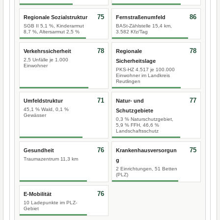
75
86
Regionale Sozialstruktur
Fernstraßenumfeld
SGB II 5,1 %, Kinderarmut
BASt-Zählstelle 15,4 km,
8,7 %, Altersarmut 2,5 %
3.582 Kfz/Tag
78
78
Verkehrssicherheit
Regionale
2,5 Unfälle je 1.000
Sicherheitslage
Einwohner
PKS-HZ 4.517 je 100.000
Einwohner im Landkreis
Reutlingen
71
77
Umfeldstruktur
Natur- und
45,1 % Wald, 0,1 %
Schutzgebiete
Gewässer
0,3 % Naturschutzgebiet,
5,9 % FFH, 46,6 %
Landschaftsschutz
76
75
Gesundheit
Krankenhausversorgun
Traumazentrum 11,3 km
g
2 Einrichtungen, 51 Betten
(PLZ)
76
E-Mobilität
10 Ladepunkte im PLZ-
Gebiet