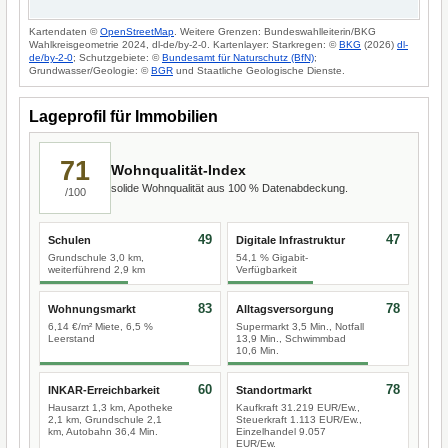
Kartendaten ©
OpenStreetMap
. Weitere Grenzen: Bundeswahlleiterin/BKG
Wahlkreisgeometrie 2024, dl-de/by-2-0. Kartenlayer: Starkregen: ©
BKG
(2026)
dl-
de/by-2-0
; Schutzgebiete: ©
Bundesamt für Naturschutz (BfN)
;
Grundwasser/Geologie: ©
BGR
und Staatliche Geologische Dienste.
Lageprofil für Immobilien
71
Wohnqualität-Index
solide Wohnqualität aus 100 % Datenabdeckung.
/100
49
47
Schulen
Digitale Infrastruktur
Grundschule 3,0 km,
54,1 % Gigabit-
weiterführend 2,9 km
Verfügbarkeit
83
78
Wohnungsmarkt
Alltagsversorgung
6,14 €/m² Miete, 6,5 %
Supermarkt 3,5 Min., Notfall
Leerstand
13,9 Min., Schwimmbad
10,6 Min.
60
78
INKAR-Erreichbarkeit
Standortmarkt
Hausarzt 1,3 km, Apotheke
Kaufkraft 31.219 EUR/Ew.,
2,1 km, Grundschule 2,1
Steuerkraft 1.113 EUR/Ew.,
km, Autobahn 36,4 Min.
Einzelhandel 9.057
EUR/Ew.