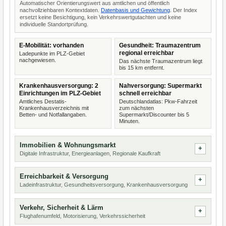
Automatischer Orientierungswert aus amtlichen und öffentlich
nachvollziehbaren Kontextdaten.
Datenbasis und Gewichtung
. Der Index
ersetzt keine Besichtigung, kein Verkehrswertgutachten und keine
individuelle Standortprüfung.
E-Mobilität: vorhanden
Gesundheit: Traumazentrum
regional erreichbar
Ladepunkte im PLZ-Gebiet
nachgewiesen.
Das nächste Traumazentrum liegt
bis 15 km entfernt.
Krankenhausversorgung: 2
Nahversorgung: Supermarkt
Einrichtungen im PLZ-Gebiet
schnell erreichbar
Amtliches Destatis-
Deutschlandatlas: Pkw-Fahrzeit
Krankenhausverzeichnis mit
zum nächsten
Betten- und Notfallangaben.
Supermarkt/Discounter bis 5
Minuten.
Immobilien & Wohnungsmarkt
Digitale Infrastruktur, Energieanlagen, Regionale Kaufkraft
Erreichbarkeit & Versorgung
Ladeinfrastruktur, Gesundheitsversorgung, Krankenhausversorgung
Verkehr, Sicherheit & Lärm
Flughafenumfeld, Motorisierung, Verkehrssicherheit