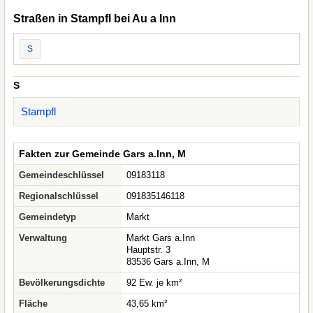
Straßen in Stampfl bei Au a Inn
S
S
Stampfl
Fakten zur Gemeinde Gars a.Inn, M
Gemeindeschlüssel
09183118
Regionalschlüssel
091835146118
Gemeindetyp
Markt
Verwaltung
Markt Gars a.Inn
Hauptstr. 3
83536 Gars a.Inn, M
Bevölkerungsdichte
92 Ew. je km²
Fläche
43,65 km²