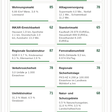
85
78
Wohnungsmarkt
Alltagsversorgung
6,66 €/m² Miete, 3,6 %
Supermarkt 4,0 Min., Notfall
Leerstand
12,1 Min., Schwimmbad
11,2 Min.
62
65
INKAR-Erreichbarkeit
Standortmarkt
Hausarzt 1,9 km, Apotheke
Kaufkraft 29.976 EUR/Ew.,
2,1 km, Grundschule 2,0
Steuerkraft 899 EUR/Ew.,
km, Autobahn 13,3 Min.
Einzelhandel 8.245
EUR/Ew.
87
82
Regionale Sozialstruktur
Fernstraßenumfeld
SGB II 3,7 %, Kinderarmut
BASt-Zählstelle 9,0 km,
6,1 %, Altersarmut 2,6 %
8.674 Kfz/Tag
78
78
Verkehrssicherheit
Regionale
3,0 Unfälle je 1.000
Sicherheitslage
Einwohner
PKS-HZ 4.268 je 100.000
Einwohner im Landkreis
Mühldorf a.Inn
71
68
Umfeldstruktur
Natur- und
31,3 % Wald, 4,5 %
Schutzgebiete
Gewässer
0,5 % Naturschutzgebiet,
11,6 % FFH, 3,5 %
Landschaftsschutz