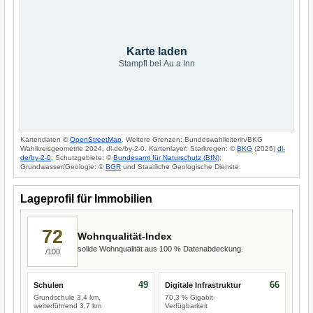
Karte laden
Stampfl bei Au a Inn
Kartendaten ©
OpenStreetMap
. Weitere Grenzen: Bundeswahlleiterin/BKG
Wahlkreisgeometrie 2024, dl-de/by-2-0. Kartenlayer: Starkregen: ©
BKG
(2026)
dl-
de/by-2-0
; Schutzgebiete: ©
Bundesamt für Naturschutz (BfN)
;
Grundwasser/Geologie: ©
BGR
und Staatliche Geologische Dienste.
Lageprofil für Immobilien
72
Wohnqualität-Index
solide Wohnqualität aus 100 % Datenabdeckung.
/100
49
66
Schulen
Digitale Infrastruktur
Grundschule 3,4 km,
70,3 % Gigabit-
weiterführend 3,7 km
Verfügbarkeit