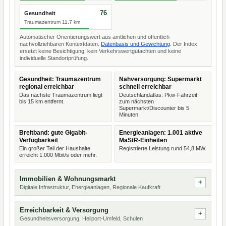
76
Gesundheit
Traumazentrum 11,7 km
Automatischer Orientierungswert aus amtlichen und öffentlich
nachvollziehbaren Kontextdaten.
Datenbasis und Gewichtung
. Der Index
ersetzt keine Besichtigung, kein Verkehrswertgutachten und keine
individuelle Standortprüfung.
Gesundheit: Traumazentrum
Nahversorgung: Supermarkt
regional erreichbar
schnell erreichbar
Das nächste Traumazentrum liegt
Deutschlandatlas: Pkw-Fahrzeit
bis 15 km entfernt.
zum nächsten
Supermarkt/Discounter bis 5
Minuten.
Breitband: gute Gigabit-
Energieanlagen: 1.001 aktive
Verfügbarkeit
MaStR-Einheiten
Ein großer Teil der Haushalte
Registrierte Leistung rund 54,8 MW.
erreicht 1.000 Mbit/s oder mehr.
Immobilien & Wohnungsmarkt
Digitale Infrastruktur, Energieanlagen, Regionale Kaufkraft
Erreichbarkeit & Versorgung
Gesundheitsversorgung, Heliport-Umfeld, Schulen