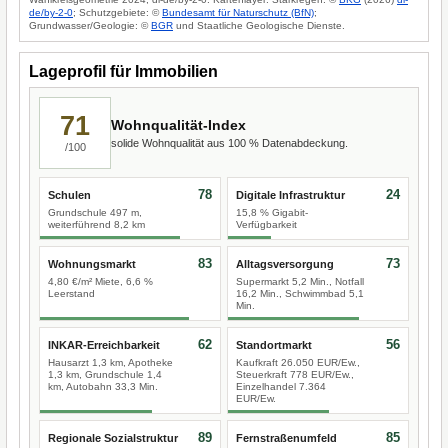
de/by-2-0
; Schutzgebiete: ©
Bundesamt für Naturschutz (BfN)
;
Grundwasser/Geologie: ©
BGR
und Staatliche Geologische Dienste.
Lageprofil für Immobilien
71
Wohnqualität-Index
solide Wohnqualität aus 100 % Datenabdeckung.
/100
78
24
Schulen
Digitale Infrastruktur
Grundschule 497 m,
15,8 % Gigabit-
weiterführend 8,2 km
Verfügbarkeit
83
73
Wohnungsmarkt
Alltagsversorgung
4,80 €/m² Miete, 6,6 %
Supermarkt 5,2 Min., Notfall
Leerstand
16,2 Min., Schwimmbad 5,1
Min.
62
56
INKAR-Erreichbarkeit
Standortmarkt
Hausarzt 1,3 km, Apotheke
Kaufkraft 26.050 EUR/Ew.,
1,3 km, Grundschule 1,4
Steuerkraft 778 EUR/Ew.,
km, Autobahn 33,3 Min.
Einzelhandel 7.364
EUR/Ew.
89
85
Regionale Sozialstruktur
Fernstraßenumfeld