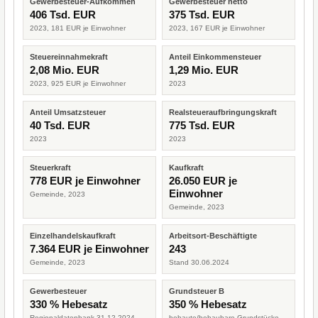
Gewerbesteuer-Aufkommen
Gewerbesteuer netto
406 Tsd. EUR
375 Tsd. EUR
2023, 181 EUR je Einwohner
2023, 167 EUR je Einwohner
Steuereinnahmekraft
Anteil Einkommensteuer
2,08 Mio. EUR
1,29 Mio. EUR
2023, 925 EUR je Einwohner
2023
Anteil Umsatzsteuer
Realsteueraufbringungskraft
40 Tsd. EUR
775 Tsd. EUR
2023
2023
Steuerkraft
Kaufkraft
778 EUR je Einwohner
26.050 EUR je
Einwohner
Gemeinde, 2023
Gemeinde, 2023
Einzelhandelskaufkraft
Arbeitsort-Beschäftigte
7.364 EUR je Einwohner
243
Gemeinde, 2023
Stand 30.06.2024
Gewerbesteuer
Grundsteuer B
330 % Hebesatz
350 % Hebesatz
Regionaldatenbank 31.12.2024
bebaute/bebaubare Grundstücke