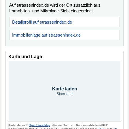
Auf strassenindex.de wird der Ort zusätzlich aus
Immobilien- und Mikrolage-Sicht eingeordnet.
Detailprofil auf strassenindex.de
Immobilienlage auf strassenindex.de
Karte und Lage
Karte laden
Stamsried
Kartendaten ©
OpenStreetMap
. Weitere Grenzen: Bundeswahlleiterin/BKG
Wahlkreisgeometrie 2024, dl-de/by-2-0. Kartenlayer: Starkregen: ©
BKG
(2026)
dl-