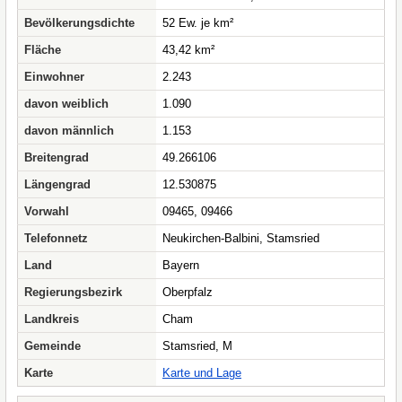
Bevölkerungsdichte
52 Ew. je km²
Fläche
43,42 km²
Einwohner
2.243
davon weiblich
1.090
davon männlich
1.153
Breitengrad
49.266106
Längengrad
12.530875
Vorwahl
09465, 09466
Telefonnetz
Neukirchen-Balbini, Stamsried
Land
Bayern
Regierungsbezirk
Oberpfalz
Landkreis
Cham
Gemeinde
Stamsried, M
Karte
Karte und Lage