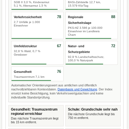
SGB II 3,0 %, Kinderarmut
BASt-Zählstelle 12,7 km,
5,1 %, Altersarmut 1,5 %
15.579 Kfz/Tag
78
88
Verkehrssicherheit
Regionale
2,7 Unfälle je 1.000
Sicherheitslage
Einwohner
PKS-HZ 3.586 je 100.000
Einwohner im Landkreis
Cham
67
72
Umfeldstruktur
Natur- und
32,8 % Wald, 0,7 %
Schutzgebiete
Gewässer
92,9 % Landschaftsschutz,
100,0 % Naturpark
76
Gesundheit
Traumazentrum 7,1 km
Automatischer Orientierungswert aus amtlichen und öffentlich
nachvollziehbaren Kontextdaten.
Datenbasis und Gewichtung
. Der Index
ersetzt keine Besichtigung, kein Verkehrswertgutachten und keine
individuelle Standortprüfung.
Gesundheit: Traumazentrum
Schule: Grundschule sehr nah
regional erreichbar
Die nächste Grundschule liegt bis
750 m entfernt.
Das nächste Traumazentrum liegt
bis 15 km entfernt.