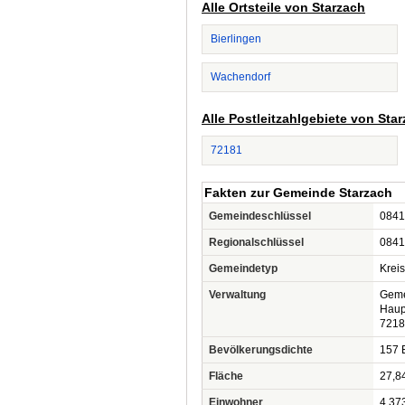
Alle Ortsteile von Starzach
Bierlingen
Wachendorf
Alle Postleitzahlgebiete von Sta
72181
Fakten zur Gemeinde Starzach
Gemeindeschlüssel
0841
Regionalschlüssel
0841
Gemeindetyp
Krei
Verwaltung
Geme
Haupt
7218
Bevölkerungsdichte
157 
Fläche
27,8
Einwohner
4.37