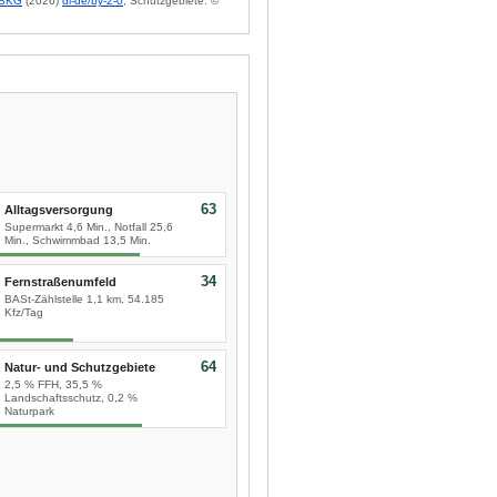
BKG
(2026)
dl-de/by-2-0
; Schutzgebiete: ©
63
Alltagsversorgung
Supermarkt 4,6 Min., Notfall 25,6
Min., Schwimmbad 13,5 Min.
34
Fernstraßenumfeld
BASt-Zählstelle 1,1 km, 54.185
Kfz/Tag
64
Natur- und Schutzgebiete
2,5 % FFH, 35,5 %
Landschaftsschutz, 0,2 %
Naturpark