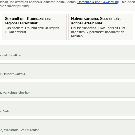
ichen und öffentlich nachvollziehbaren Kontextdaten.
Datenbasis und Gewichtung
. Der Index
lle Standortprüfung.
Gesundheit: Traumazentrum
Nahversorgung: Supermarkt
regional erreichbar
schnell erreichbar
Das nächste Traumazentrum liegt bis
Deutschlandatlas: Pkw-Fahrzeit zum
15 km entfernt.
nächsten Supermarkt/Discounter bis 5
Minuten.
ionale Kaufkraft
, Heliport-Umfeld
, Verkehrssicherheit
te Nähe
e, Wahlkreis-Strukturdaten