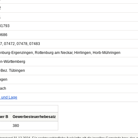
2
1
31793
0686
7, 07472, 07478, 07483
enburg-Ergenzingen, Rottenburg am Neckar, Hirrlingen, Horb-Mühringen
n-Württemberg
-Bez. Tübingen
ngen
zach
e und Lage
uer B
Gewerbesteuerhebesatz
380