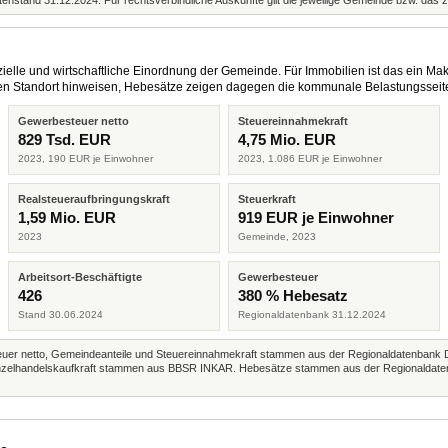
enstand 31.12.2024. Für rechtsverbindliche Auskünfte gilt die jeweilige Gemeinde bzw. das 
elle und wirtschaftliche Einordnung der Gemeinde. Für Immobilien ist das ein Mak
eren Standort hinweisen, Hebesätze zeigen dagegen die kommunale Belastungsseit
Gewerbesteuer netto
Steuereinnahmekraft
829 Tsd. EUR
4,75 Mio. EUR
2023, 190 EUR je Einwohner
2023, 1.086 EUR je Einwohner
Realsteueraufbringungskraft
Steuerkraft
1,59 Mio. EUR
919 EUR je Einwohner
2023
Gemeinde, 2023
Arbeitsort-Beschäftigte
Gewerbesteuer
426
380 % Hebesatz
Stand 30.06.2024
Regionaldatenbank 31.12.2024
r netto, Gemeindeanteile und Steuereinnahmekraft stammen aus der Regionaldatenbank 
 Einzelhandelskaufkraft stammen aus BBSR INKAR. Hebesätze stammen aus der Regionaldate