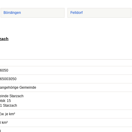
Börstingen
Felldorf
rzach
6050
65003050
sangehörige Gemeinde
inde Starzach
str. 15
1 Starzach
Ew. je km²
4 km²
3