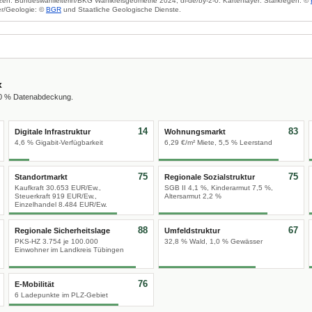
zen: Bundeswahlleiterin/BKG Wahlkreisgeometrie 2024, dl-de/by-2-0. Kartenlayer: Starkregen: ©
r/Geologie: ©
BGR
und Staatliche Geologische Dienste.
x
00 % Datenabdeckung.
14
83
Digitale Infrastruktur
Wohnungsmarkt
4,6 % Gigabit-Verfügbarkeit
6,29 €/m² Miete, 5,5 % Leerstand
75
75
Standortmarkt
Regionale Sozialstruktur
Kaufkraft 30.653 EUR/Ew.,
SGB II 4,1 %, Kinderarmut 7,5 %,
Steuerkraft 919 EUR/Ew.,
Altersarmut 2,2 %
Einzelhandel 8.484 EUR/Ew.
88
67
Regionale Sicherheitslage
Umfeldstruktur
PKS-HZ 3.754 je 100.000
32,8 % Wald, 1,0 % Gewässer
Einwohner im Landkreis Tübingen
76
E-Mobilität
6 Ladepunkte im PLZ-Gebiet