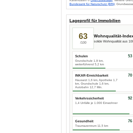
Kartendaten ©
OpenStreetMap
. Weitere Gren
Bundesamt für Naturschutz (BfN)
; Grundwasse
Lageprofil für Immobilien
63
Wohnqualität-Inde
solide Wohnqualität aus 1
/100
53
Schulen
Grundschule 1,9 km,
weiterführend 5,2 km
70
INKAR-Erreichbarkeit
Hausarzt 1,6 km, Apotheke 1,7
km, Grundschule 1,6 km,
Autobahn 12,7 Min.
92
Verkehrssicherheit
1,4 Unfälle je 1.000 Einwohner
76
Gesundheit
Traumazentrum 11,5 km