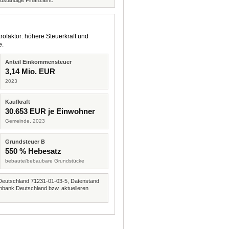
zuständige Finanzamt.
rofaktor: höhere Steuerkraft und
e.
Anteil Einkommensteuer
3,14 Mio. EUR
2023
Kaufkraft
30.653 EUR je Einwohner
Gemeinde, 2023
Grundsteuer B
550 % Hebesatz
bebaute/bebaubare Grundstücke
Deutschland 71231-01-03-5, Datenstand
nbank Deutschland bzw. aktuelleren