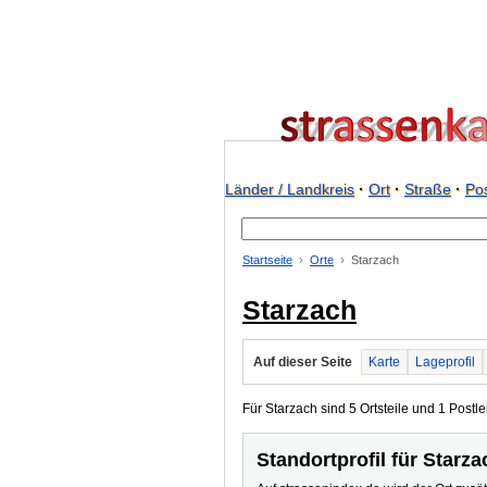
Länder / Landkreis
·
Ort
·
Straße
·
Pos
Startseite
Orte
Starzach
Starzach
Auf dieser Seite
Karte
Lageprofil
Für Starzach sind 5 Ortsteile und 1 Postlei
Standortprofil für Starza