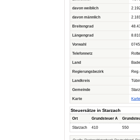
davon weiblich
2.19
davon männlich
2.18
Breitengrad
48.4
Längengrad
8.81
Vorwahl
0745
Telefonnetz
Rott
Land
Bade
Regierungsbezirk
Reg.
Landkreis
Tübi
Gemeinde
Star
Karte
Kart
Steuersätze in Starzach
Ort
Grundsteuer A
Grundste
Starzach
410
550