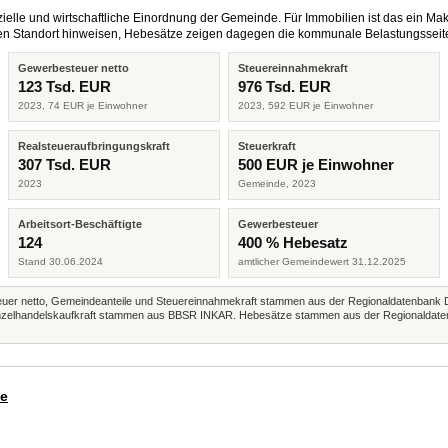
elle und wirtschaftliche Einordnung der Gemeinde. Für Immobilien ist das ein Mak
eren Standort hinweisen, Hebesätze zeigen dagegen die kommunale Belastungsseit
Gewerbesteuer netto
Steuereinnahmekraft
123 Tsd. EUR
976 Tsd. EUR
2023, 74 EUR je Einwohner
2023, 592 EUR je Einwohner
Realsteueraufbringungskraft
Steuerkraft
307 Tsd. EUR
500 EUR je Einwohner
2023
Gemeinde, 2023
Arbeitsort-Beschäftigte
Gewerbesteuer
124
400 % Hebesatz
Stand 30.06.2024
amtlicher Gemeindewert 31.12.2025
r netto, Gemeindeanteile und Steuereinnahmekraft stammen aus der Regionaldatenbank 
 Einzelhandelskaufkraft stammen aus BBSR INKAR. Hebesätze stammen aus der Regionaldate
de