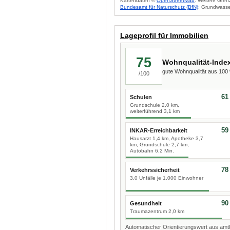
Kartendaten ©
OpenStreetMap
. Weitere Gren
Bundesamt für Naturschutz (BfN)
; Grundwasse
Lageprofil für Immobilien
75
Wohnqualität-Inde
gute Wohnqualität aus 10
/100
61
Schulen
Grundschule 2,0 km,
weiterführend 3,1 km
59
INKAR-Erreichbarkeit
Hausarzt 1,4 km, Apotheke 3,7
km, Grundschule 2,7 km,
Autobahn 6,2 Min.
78
Verkehrssicherheit
3,0 Unfälle je 1.000 Einwohner
90
Gesundheit
Traumazentrum 2,0 km
Automatischer Orientierungswert aus amtl