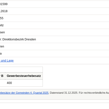
81599
12618
55
itz
sen
r: Direktionsbezirk Dresden
zen
na
e und Lage
r B
Gewerbesteuerhebesatz
400
ebesätze der Gemeinden 4. Quartal 2025
, Datenstand 31.12.2025. Für rechtsverbindliche Au