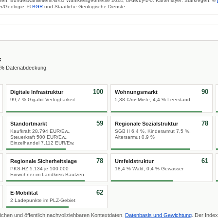
zen: Bundeswahlleiterin/BKG Wahlkreisgeometrie 2024, dl-de/by-2-0. Kartenlayer: Starkregen: ©
r/Geologie: ©
BGR
und Staatliche Geologische Dienste.
x
0 % Datenabdeckung.
100
90
Digitale Infrastruktur
Wohnungsmarkt
99,7 % Gigabit-Verfügbarkeit
5,38 €/m² Miete, 4,4 % Leerstand
59
78
Standortmarkt
Regionale Sozialstruktur
Kaufkraft 28.794 EUR/Ew.,
SGB II 6,4 %, Kinderarmut 7,5 %,
Steuerkraft 500 EUR/Ew.,
Altersarmut 0,9 %
Einzelhandel 7.112 EUR/Ew.
78
61
Regionale Sicherheitslage
Umfeldstruktur
PKS-HZ 5.134 je 100.000
18,4 % Wald, 0,4 % Gewässer
Einwohner im Landkreis Bautzen
62
E-Mobilität
2 Ladepunkte im PLZ-Gebiet
ichen und öffentlich nachvollziehbaren Kontextdaten.
Datenbasis und Gewichtung
. Der Index