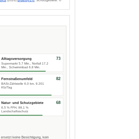
BKG
(2026)
dl-de/by-2-0
; Schutzgebiete: ©
73
Alltagsversorgung
Supermarkt 5,7 Min., Notfall 17,2
Min., Schwimmbad 6,8 Min.
82
Fernstraßenumfeld
BASt-Zählstelle 6,0 km, 9.201
Kfz/Tag
68
Natur- und Schutzgebiete
6,5 % FFH, 99,1 %
Landschaftsschutz
 ersetzt keine Besichtigung, kein