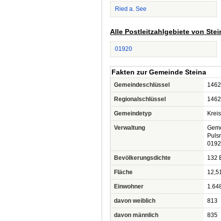
Ried a. See
Alle Postleitzahlgebiete von Stei
01920
Fakten zur Gemeinde Steina
Gemeindeschlüssel
1462
Regionalschlüssel
1462
Gemeindetyp
Krei
Verwaltung
Geme
Pulsn
0192
Bevölkerungsdichte
132 
Fläche
12,5
Einwohner
1.64
davon weiblich
813
davon männlich
835