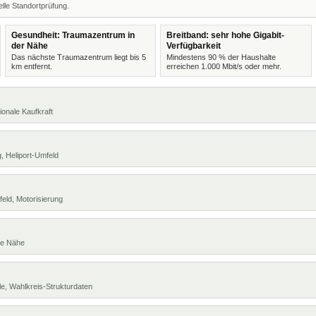
lle Standortprüfung.
Gesundheit: Traumazentrum in
Breitband: sehr hohe Gigabit-
der Nähe
Verfügbarkeit
Das nächste Traumazentrum liegt bis 5
Mindestens 90 % der Haushalte
km entfernt.
erreichen 1.000 Mbit/s oder mehr.
ionale Kaufkraft
, Heliport-Umfeld
eld, Motorisierung
te Nähe
e, Wahlkreis-Strukturdaten