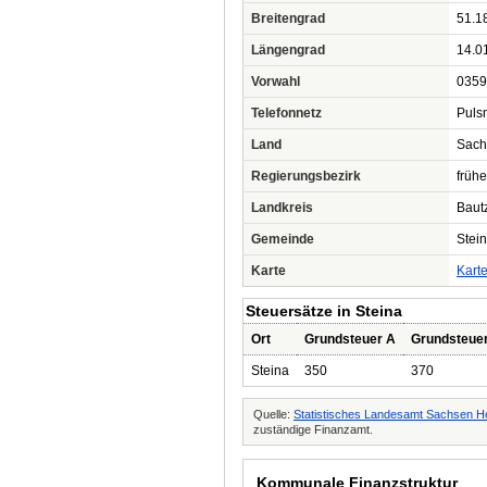
Breitengrad
51.1
Längengrad
14.0
Vorwahl
0359
Telefonnetz
Pulsn
Land
Sach
Regierungsbezirk
frühe
Landkreis
Baut
Gemeinde
Stei
Karte
Kart
Steuersätze in Steina
Ort
Grundsteuer A
Grundsteue
Steina
350
370
Quelle:
Statistisches Landesamt Sachsen H
zuständige Finanzamt.
Kommunale Finanzstruktur