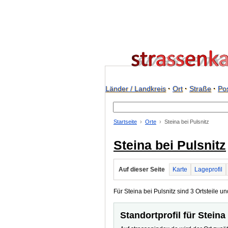
Länder / Landkreis
·
Ort
·
Straße
·
Pos
Startseite
Orte
Steina bei Pulsnitz
Steina bei Pulsnitz
Auf dieser Seite
Karte
Lageprofil
Für Steina bei Pulsnitz sind 3 Ortsteile un
Standortprofil für Steina