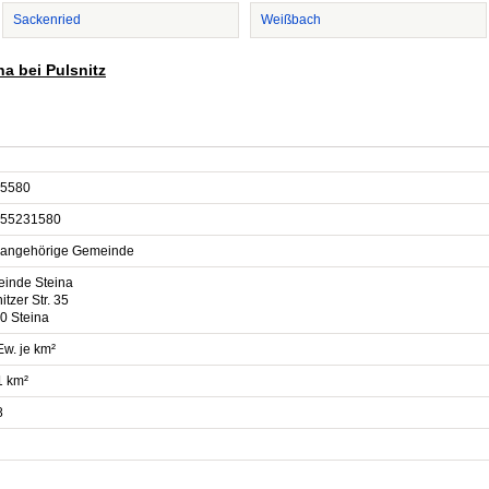
Sackenried
Weißbach
na bei Pulsnitz
5580
55231580
sangehörige Gemeinde
inde Steina
itzer Str. 35
0 Steina
Ew. je km²
1 km²
8