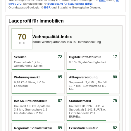
de/by-2-0
; Schutzgebiete: ©
Bundesamt für Naturschutz (BfN)
;
Grundwasser/Geologie: ©
BGR
und Staatliche Geologische Dienste.
Lageprofil für Immobilien
70
Wohnqualität-Index
solide Wohnqualität aus 100 % Datenabdeckung.
/100
72
17
Schulen
Digitale Infrastruktur
Grundschule 1,2 km,
8,0 % Gigabit-Verfügbarkeit
weiterführend 3,6 km
85
80
Wohnungsmarkt
Alltagsversorgung
6,98 €/m² Miete, 4,0 %
Supermarkt 3,4 Min., Notfall
Leerstand
13,7 Min., Schwimmbad 6,9
Min.
67
75
INKAR-Erreichbarkeit
Standortmarkt
Hausarzt 1,0 km, Apotheke
Kaufkraft 31.626 EUR/Ew.,
3,8 km, Grundschule 1,2
Steuerkraft 1.141 EUR/Ew.,
km, Autobahn 2,2 Min.
Einzelhandel 8.251
EUR/Ew.
89
82
Regionale Sozialstruktur
Fernstraßenumfeld