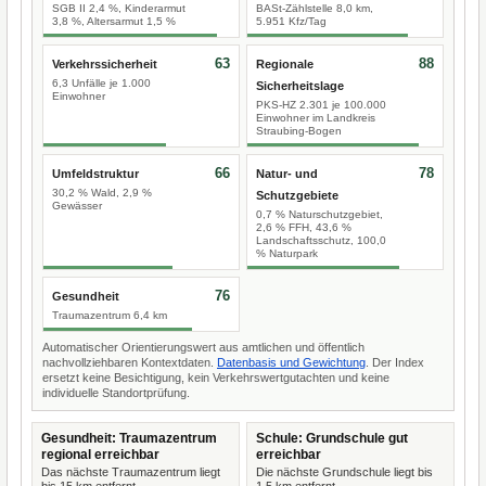
SGB II 2,4 %, Kinderarmut
BASt-Zählstelle 8,0 km,
3,8 %, Altersarmut 1,5 %
5.951 Kfz/Tag
63
88
Verkehrssicherheit
Regionale
6,3 Unfälle je 1.000
Sicherheitslage
Einwohner
PKS-HZ 2.301 je 100.000
Einwohner im Landkreis
Straubing-Bogen
66
78
Umfeldstruktur
Natur- und
30,2 % Wald, 2,9 %
Schutzgebiete
Gewässer
0,7 % Naturschutzgebiet,
2,6 % FFH, 43,6 %
Landschaftsschutz, 100,0
% Naturpark
76
Gesundheit
Traumazentrum 6,4 km
Automatischer Orientierungswert aus amtlichen und öffentlich
nachvollziehbaren Kontextdaten.
Datenbasis und Gewichtung
. Der Index
ersetzt keine Besichtigung, kein Verkehrswertgutachten und keine
individuelle Standortprüfung.
Gesundheit: Traumazentrum
Schule: Grundschule gut
regional erreichbar
erreichbar
Das nächste Traumazentrum liegt
Die nächste Grundschule liegt bis