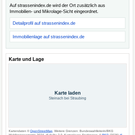
Auf strassenindex.de wird der Ort zusätzlich aus
Immobilien- und Mikrolage-Sicht eingeordnet.
Detailprofil auf strassenindex.de
Immobilienlage auf strassenindex.de
Karte und Lage
Karte laden
Steinach bei Straubing
Kartendaten ©
OpenStreetMap
. Weitere Grenzen: Bundeswahlleiterin/BKG
Wahlkreisgeometrie 2024, dl-de/by-2-0. Kartenlayer: Starkregen: ©
BKG
(2026)
dl-