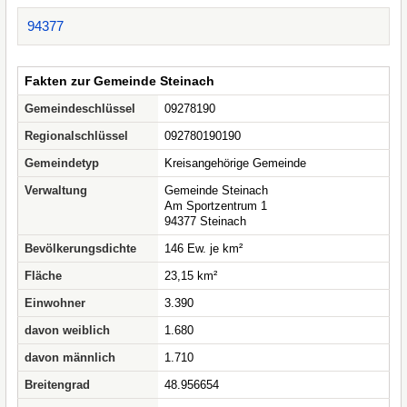
94377
Fakten zur Gemeinde Steinach
Gemeindeschlüssel
09278190
Regionalschlüssel
092780190190
Gemeindetyp
Kreisangehörige Gemeinde
Verwaltung
Gemeinde Steinach
Am Sportzentrum 1
94377 Steinach
Bevölkerungsdichte
146 Ew. je km²
Fläche
23,15 km²
Einwohner
3.390
davon weiblich
1.680
davon männlich
1.710
Breitengrad
48.956654