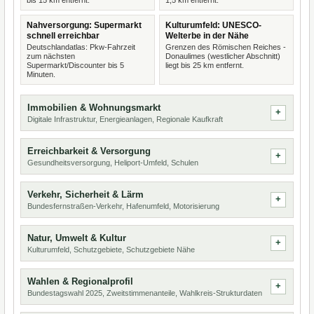
bis 15 km entfernt.
1,5 km entfernt.
Nahversorgung: Supermarkt
Kulturumfeld: UNESCO-
schnell erreichbar
Welterbe in der Nähe
Deutschlandatlas: Pkw-Fahrzeit
Grenzen des Römischen Reiches -
zum nächsten
Donaulimes (westlicher Abschnitt)
Supermarkt/Discounter bis 5
liegt bis 25 km entfernt.
Minuten.
Immobilien & Wohnungsmarkt
Digitale Infrastruktur, Energieanlagen, Regionale Kaufkraft
Erreichbarkeit & Versorgung
Gesundheitsversorgung, Heliport-Umfeld, Schulen
Verkehr, Sicherheit & Lärm
Bundesfernstraßen-Verkehr, Hafenumfeld, Motorisierung
Natur, Umwelt & Kultur
Kulturumfeld, Schutzgebiete, Schutzgebiete Nähe
Wahlen & Regionalprofil
Bundestagswahl 2025, Zweitstimmenanteile, Wahlkreis-Strukturdaten