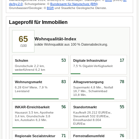
de/by-2-0
; Schutzgebiete: ©
Bundesamt für Naturschutz (BfN)
;
Grundwasser/Geologie: ©
BGR
und Staatliche Geologische Dienste.
Lageprofil für Immobilien
65
Wohnqualität-Index
solide Wohnqualität aus 100 % Datenabdeckung.
/100
53
17
Schulen
Digitale Infrastruktur
Grundschule 2,2 km,
7,5 % Gigabit-Verfügbarkeit
weiterführend 6,2 km
83
78
Wohnungsmarkt
Alltagsversorgung
6,28 €/m² Miete, 7,9 %
Supermarkt 4,8 Min., Notfall
Leerstand
16,7 Min., Schwimmbad
10,8 Min.
56
55
INKAR-Erreichbarkeit
Standortmarkt
Hausarzt 3,5 km, Apotheke
Kaufkraft 26.212 EUR/Ew.,
3,4 km, Grundschule 3,6
Steuerkraft 532 EUR/Ew.,
km, Autobahn 6,3 Min.
Einzelhandel 8.004
EUR/Ew.
71
76
Regionale Sozialstruktur
Fernstraßenumfeld