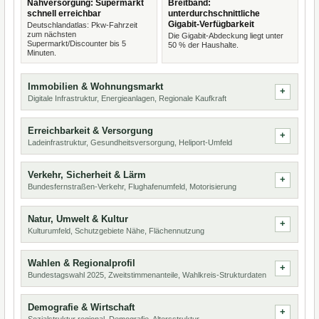
Nahversorgung: Supermarkt
Breitband:
schnell erreichbar
unterdurchschnittliche
Gigabit-Verfügbarkeit
Deutschlandatlas: Pkw-Fahrzeit
zum nächsten
Die Gigabit-Abdeckung liegt unter
Supermarkt/Discounter bis 5
50 % der Haushalte.
Minuten.
Immobilien & Wohnungsmarkt
Digitale Infrastruktur, Energieanlagen, Regionale Kaufkraft
Erreichbarkeit & Versorgung
Ladeinfrastruktur, Gesundheitsversorgung, Heliport-Umfeld
Verkehr, Sicherheit & Lärm
Bundesfernstraßen-Verkehr, Flughafenumfeld, Motorisierung
Natur, Umwelt & Kultur
Kulturumfeld, Schutzgebiete Nähe, Flächennutzung
Wahlen & Regionalprofil
Bundestagswahl 2025, Zweitstimmenanteile, Wahlkreis-Strukturdaten
Demografie & Wirtschaft