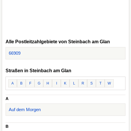
Alle Postleitzahlgebiete von Steinbach am Glan
66909
Straßen in Steinbach am Glan
A
B
F
G
H
I
K
L
R
S
T
W
A
Auf dem Morgen
B