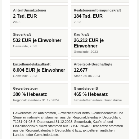
Anteil Umsatzsteuer
Realsteueraufbringungskraft
2 Tsd. EUR
184 Tsd. EUR
2023
2023
Steuerkraft
Kaufkraft
532 EUR je Einwohner
26.212 EUR je
Einwohner
Gemeinde, 2023
Gemeinde, 2023
Einzelhandelskaufkraft
Arbeitsort-Beschäftigte
8.004 EUR je Einwohner
12.677
Gemeinde, 2023
Stand 30.06.2024
Gewerbesteuer
Grundsteuer B
380 % Hebesatz
465 % Hebesatz
Regionaldatenbank 31.12.2024
bebaute/bebaubare Grundstücke
Gewerbesteuer-Aufkommen, Gewerbesteuer netto, Gemeindeanteile und
Steuereinnahmekraft stammen aus der Regionaldatenbank Deutschland
71231-01-03-5, Datenstand 31.12.2023. Steuerkraft, Kaufkraft und
Einzelhandelskaufkraft stammen aus BBSR INKAR. Hebesätze stammen
aus der Regionaldatenbank Deutschland bzw. aktuelleren amtlichen
Landes- oder Gemeindedaten.