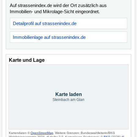
Auf strassenindex.de wird der Ort zusätzlich aus
Immobilien- und Mikrolage-Sicht eingeordnet.
Detailprofil auf strassenindex.de
Immobilienlage auf strassenindex.de
Karte und Lage
Karte laden
Steinbach am Glan
Kartendaten ©
OpenStreetMap
. Weitere Grenzen: Bundeswahlleiterin/BKG
Wahlkreisgeometrie 2024, dl-de/by-2-0. Kartenlayer: Starkregen: ©
BKG
(2026)
dl-