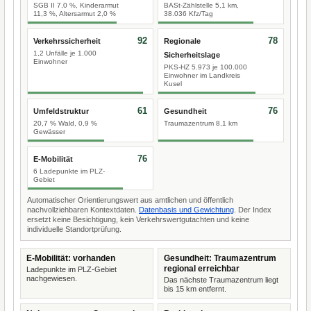
SGB II 7,0 %, Kinderarmut
BASt-Zählstelle 5,1 km,
11,3 %, Altersarmut 2,0 %
38.036 Kfz/Tag
92
78
Verkehrssicherheit
Regionale
1,2 Unfälle je 1.000
Sicherheitslage
Einwohner
PKS-HZ 5.973 je 100.000
Einwohner im Landkreis
Kusel
61
76
Umfeldstruktur
Gesundheit
20,7 % Wald, 0,9 %
Traumazentrum 8,1 km
Gewässer
76
E-Mobilität
6 Ladepunkte im PLZ-
Gebiet
Automatischer Orientierungswert aus amtlichen und öffentlich
nachvollziehbaren Kontextdaten.
Datenbasis und Gewichtung
. Der Index
ersetzt keine Besichtigung, kein Verkehrswertgutachten und keine
individuelle Standortprüfung.
E-Mobilität: vorhanden
Gesundheit: Traumazentrum
regional erreichbar
Ladepunkte im PLZ-Gebiet
nachgewiesen.
Das nächste Traumazentrum liegt
bis 15 km entfernt.