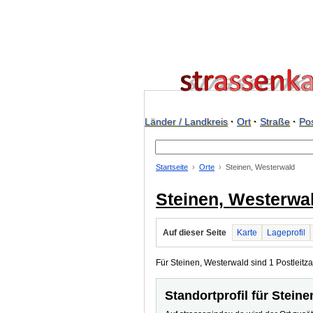
Länder / Landkreis
·
Ort
·
Straße
·
Pos
Startseite
Orte
Steinen, Westerwald
Steinen, Westerwa
Auf dieser Seite
Karte
Lageprofil
Für Steinen, Westerwald sind 1 Postleitza
Standortprofil für Stein