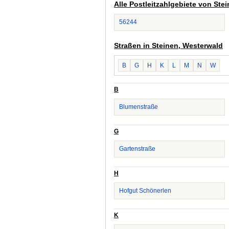
Alle Postleitzahlgebiete von Ste
56244
Straßen in Steinen, Westerwald
B
G
H
K
L
M
N
W
B
Blumenstraße
G
Gartenstraße
H
Hofgut Schönerlen
K