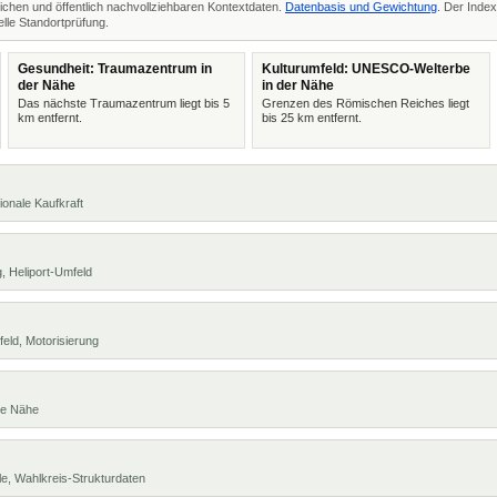
ichen und öffentlich nachvollziehbaren Kontextdaten.
Datenbasis und Gewichtung
. Der Index
lle Standortprüfung.
Gesundheit: Traumazentrum in
Kulturumfeld: UNESCO-Welterbe
der Nähe
in der Nähe
Das nächste Traumazentrum liegt bis 5
Grenzen des Römischen Reiches liegt
km entfernt.
bis 25 km entfernt.
ionale Kaufkraft
, Heliport-Umfeld
eld, Motorisierung
te Nähe
e, Wahlkreis-Strukturdaten