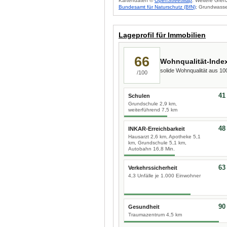
Kartendaten ©
OpenStreetMap
. Weitere Gren
Bundesamt für Naturschutz (BfN)
; Grundwasse
Lageprofil für Immobilien
66
Wohnqualität-Inde
solide Wohnqualität aus 1
/100
41
Schulen
Grundschule 2,9 km,
weiterführend 7,5 km
48
INKAR-Erreichbarkeit
Hausarzt 2,6 km, Apotheke 5,1
km, Grundschule 5,1 km,
Autobahn 16,8 Min.
63
Verkehrssicherheit
4,3 Unfälle je 1.000 Einwohner
90
Gesundheit
Traumazentrum 4,5 km