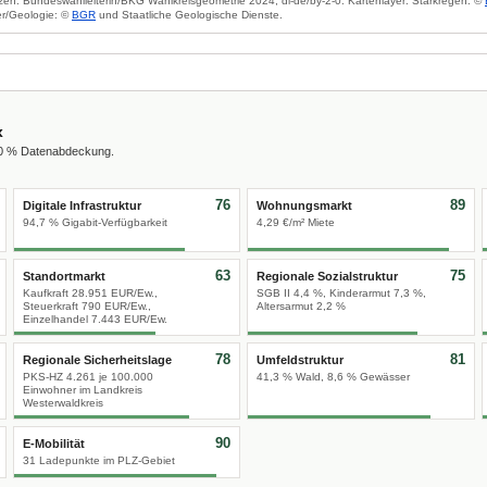
zen: Bundeswahlleiterin/BKG Wahlkreisgeometrie 2024, dl-de/by-2-0. Kartenlayer: Starkregen: ©
r/Geologie: ©
BGR
und Staatliche Geologische Dienste.
x
00 % Datenabdeckung.
76
89
Digitale Infrastruktur
Wohnungsmarkt
94,7 % Gigabit-Verfügbarkeit
4,29 €/m² Miete
63
75
Standortmarkt
Regionale Sozialstruktur
Kaufkraft 28.951 EUR/Ew.,
SGB II 4,4 %, Kinderarmut 7,3 %,
Steuerkraft 790 EUR/Ew.,
Altersarmut 2,2 %
Einzelhandel 7.443 EUR/Ew.
78
81
Regionale Sicherheitslage
Umfeldstruktur
PKS-HZ 4.261 je 100.000
41,3 % Wald, 8,6 % Gewässer
Einwohner im Landkreis
Westerwaldkreis
90
E-Mobilität
31 Ladepunkte im PLZ-Gebiet