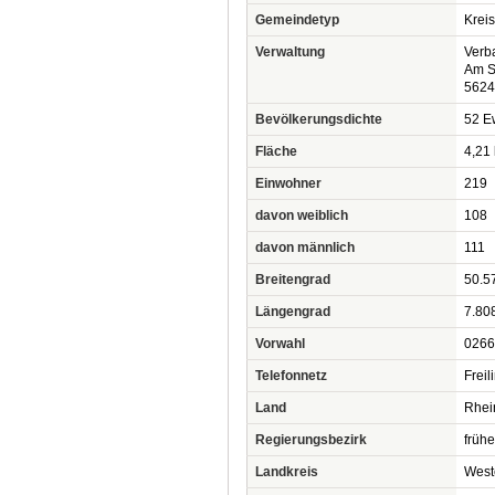
Gemeindetyp
Krei
Verwaltung
Verb
Am S
5624
Bevölkerungsdichte
52 Ew
Fläche
4,21
Einwohner
219
davon weiblich
108
davon männlich
111
Breitengrad
50.5
Längengrad
7.80
Vorwahl
0266
Telefonnetz
Frei
Land
Rhei
Regierungsbezirk
frühe
Landkreis
West