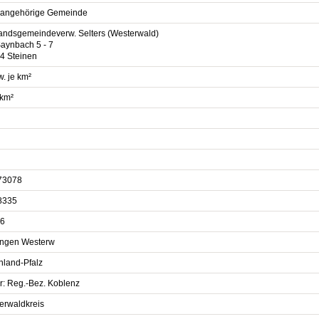
sangehörige Gemeinde
andsgemeindeverw. Selters (Westerwald)
aynbach 5 - 7
4 Steinen
. je km²
 km²
73078
8335
6
lingen Westerw
nland-Pfalz
r: Reg.-Bez. Koblenz
erwaldkreis