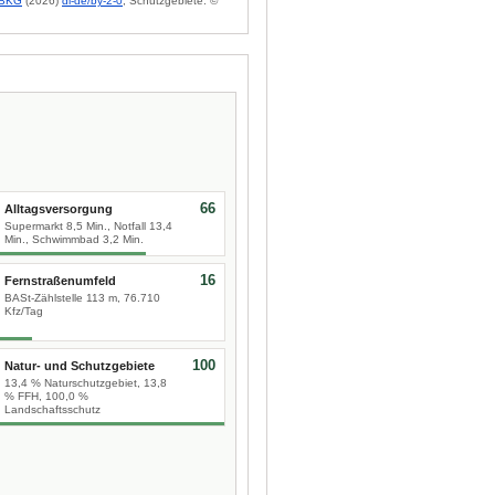
BKG
(2026)
dl-de/by-2-0
; Schutzgebiete: ©
66
Alltagsversorgung
Supermarkt 8,5 Min., Notfall 13,4
Min., Schwimmbad 3,2 Min.
16
Fernstraßenumfeld
BASt-Zählstelle 113 m, 76.710
Kfz/Tag
100
Natur- und Schutzgebiete
13,4 % Naturschutzgebiet, 13,8
% FFH, 100,0 %
Landschaftsschutz