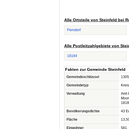
Alle Ortsteile von Steinfeld bei 
Fienstorf
Alle Postleitzahlgebiete von Ste
18184
Fakten zur Gemeinde Steinfeld
Gemeindeschlüssel
1305
Gemeindetyp
Krei
Verwaltung
Amt 
Moor
1818
Bevölkerungsdichte
43 Ew
Fläche
13,5
Einwohner
581