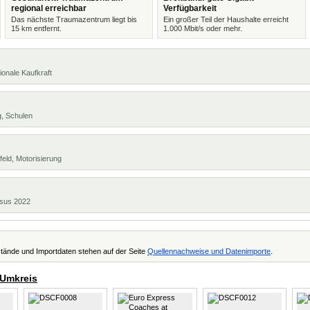
regional erreichbar
Verfügbarkeit
Das nächste Traumazentrum liegt bis
Ein großer Teil der Haushalte erreicht
15 km entfernt.
1.000 Mbit/s oder mehr.
ionale Kaufkraft
g, Schulen
eld, Motorisierung
ensus 2022
tände und Importdaten stehen auf der Seite
Quellennachweise und Datenimporte
.
 Umkreis