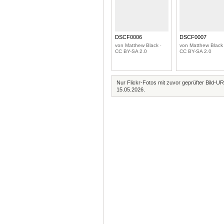
DSCF0006
DSCF0007
von Matthew Black ·
von Matthew Black 
CC BY-SA 2.0
CC BY-SA 2.0
Nur Flickr-Fotos mit zuvor geprüfter Bild-UR
15.05.2026.