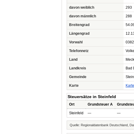
davon weiblich
293
davon männlich
288
Breitengrad
54.0
Längengrad
12.1
Vorwahl
0382
Telefonnetz
Volk
Land
Meck
Landkreis
Bad 
Gemeinde
Stein
Karte
Kart
Steuersätze in Steinfeld
Ort
Grundsteuer A
Grundste
Steinfeld
—
—
Quelle: Regionaldatenbank Deutschland, Dat