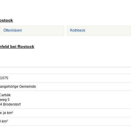
Rostock
Öftenhäven
Rothbeck
infeld bei Rostock
1075
sangehörige Gemeinde
Carbäk
weg 5
4 Broderstorf
. je km²
0 km²