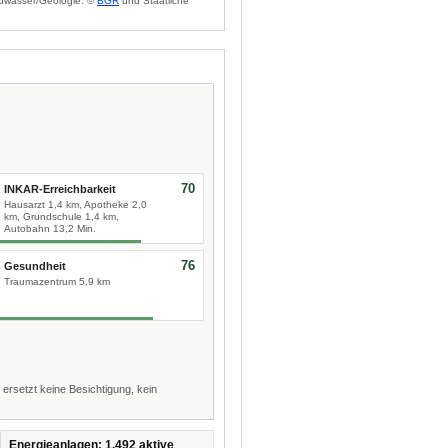
dwasser/Geologie: ©
BGR
und Staatliche
70
INKAR-Erreichbarkeit
Hausarzt 1,4 km, Apotheke 2,0
km, Grundschule 1,4 km,
Autobahn 13,2 Min.
76
Gesundheit
Traumazentrum 5,9 km
 ersetzt keine Besichtigung, kein
Energieanlagen: 1.492 aktive