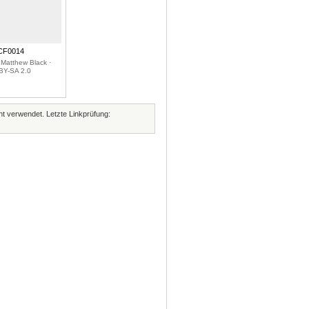
CF0014
 Matthew Black ·
BY-SA 2.0
cht verwendet. Letzte Linkprüfung: