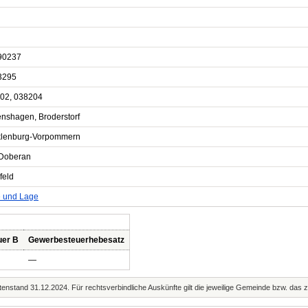
90237
3295
02, 038204
enshagen, Broderstorf
lenburg-Vorpommern
Doberan
feld
e und Lage
uer B
Gewerbesteuerhebesatz
—
enstand 31.12.2024. Für rechtsverbindliche Auskünfte gilt die jeweilige Gemeinde bzw. das 