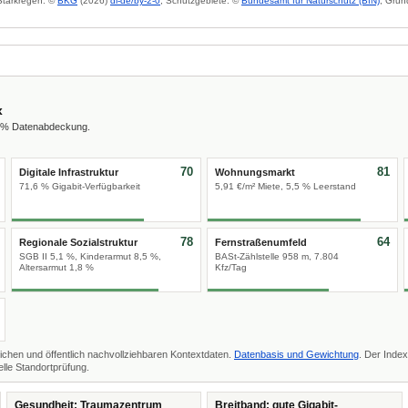
 Starkregen: ©
BKG
(2026)
dl-de/by-2-0
; Schutzgebiete: ©
Bundesamt für Naturschutz (BfN)
; Grun
x
8 % Datenabdeckung.
70
81
Digitale Infrastruktur
Wohnungsmarkt
71,6 % Gigabit-Verfügbarkeit
5,91 €/m² Miete, 5,5 % Leerstand
78
64
Regionale Sozialstruktur
Fernstraßenumfeld
SGB II 5,1 %, Kinderarmut 8,5 %,
BASt-Zählstelle 958 m, 7.804
Altersarmut 1,8 %
Kfz/Tag
ichen und öffentlich nachvollziehbaren Kontextdaten.
Datenbasis und Gewichtung
. Der Index
lle Standortprüfung.
Gesundheit: Traumazentrum
Breitband: gute Gigabit-