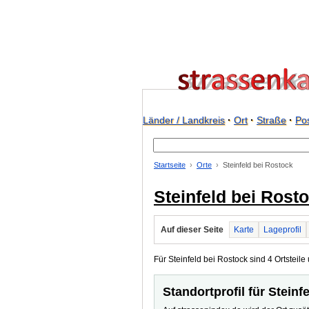
Länder / Landkreis
·
Ort
·
Straße
·
Pos
Startseite
Orte
Steinfeld bei Rostock
Steinfeld bei Rost
Auf dieser Seite
Karte
Lageprofil
Für Steinfeld bei Rostock sind 4 Ortsteile 
Standortprofil für Steinf