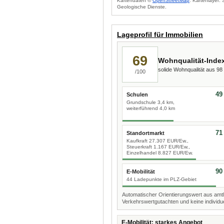
Kartendaten ©
OpenStreetMap
. Kartenlayer:
Geologische Dienste.
Lageprofil für Immobilien
69
Wohnqualität-Inde
solide Wohnqualität aus 9
/100
49
Schulen
Grundschule 3,4 km,
weiterführend 4,0 km
71
Standortmarkt
Kaufkraft 27.307 EUR/Ew.,
Steuerkraft 1.167 EUR/Ew.,
Einzelhandel 8.827 EUR/Ew.
90
E-Mobilität
44 Ladepunkte im PLZ-Gebiet
Automatischer Orientierungswert aus amtl
Verkehrswertgutachten und keine individue
E-Mobilität: starkes Angebot