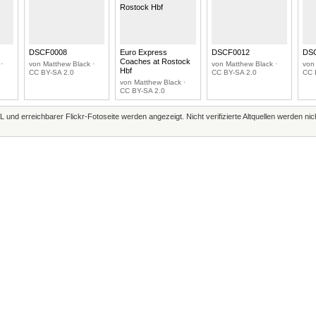
DSCF0008
Euro Express
DSCF0012
DS
Coaches at Rostock
·
von Matthew Black ·
von Matthew Black ·
von
Hbf
CC BY-SA 2.0
CC BY-SA 2.0
CC 
von Matthew Black ·
CC BY-SA 2.0
L und erreichbarer Flickr-Fotoseite werden angezeigt. Nicht verifizierte Altquellen werden ni