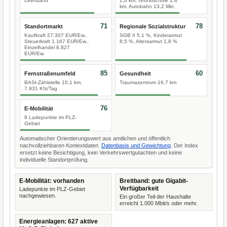
Leerstand
2,0 km, Grundschule 1,4
km, Autobahn 13,2 Min.
71
78
Standortmarkt
Regionale Sozialstruktur
Kaufkraft 27.307 EUR/Ew.,
SGB II 5,1 %, Kinderarmut
Steuerkraft 1.167 EUR/Ew.,
8,5 %, Altersarmut 1,8 %
Einzelhandel 8.827
EUR/Ew.
85
60
Fernstraßenumfeld
Gesundheit
BASt-Zählstelle 10,1 km,
Traumazentrum 16,7 km
7.931 Kfz/Tag
76
E-Mobilität
8 Ladepunkte im PLZ-
Gebiet
Automatischer Orientierungswert aus amtlichen und öffentlich
nachvollziehbaren Kontextdaten.
Datenbasis und Gewichtung
. Der Index
ersetzt keine Besichtigung, kein Verkehrswertgutachten und keine
individuelle Standortprüfung.
E-Mobilität: vorhanden
Breitband: gute Gigabit-
Verfügbarkeit
Ladepunkte im PLZ-Gebiet
nachgewiesen.
Ein großer Teil der Haushalte
erreicht 1.000 Mbit/s oder mehr.
Energieanlagen: 627 aktive