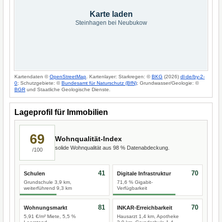
Karte laden
Steinhagen bei Neubukow
Kartendaten ©
OpenStreetMap
. Kartenlayer: Starkregen: ©
BKG
(2026)
dl-de/by-2-
0
; Schutzgebiete: ©
Bundesamt für Naturschutz (BfN)
; Grundwasser/Geologie: ©
BGR
und Staatliche Geologische Dienste.
Lageprofil für Immobilien
69
Wohnqualität-Index
solide Wohnqualität aus 98 % Datenabdeckung.
/100
41
70
Schulen
Digitale Infrastruktur
Grundschule 3,9 km,
71,6 % Gigabit-
weiterführend 9,3 km
Verfügbarkeit
81
70
Wohnungsmarkt
INKAR-Erreichbarkeit
5,91 €/m² Miete, 5,5 %
Hausarzt 1,4 km, Apotheke