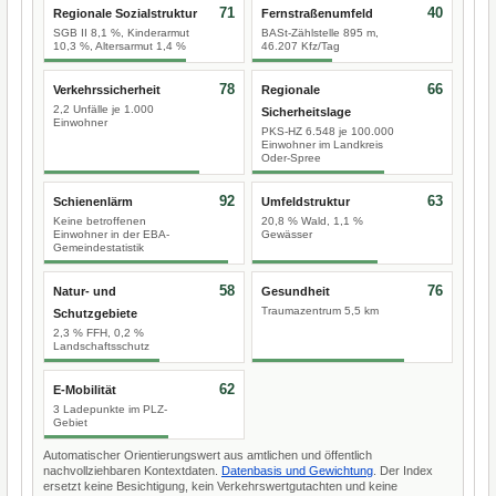
71
40
Regionale Sozialstruktur
Fernstraßenumfeld
SGB II 8,1 %, Kinderarmut
BASt-Zählstelle 895 m,
10,3 %, Altersarmut 1,4 %
46.207 Kfz/Tag
78
66
Verkehrssicherheit
Regionale
2,2 Unfälle je 1.000
Sicherheitslage
Einwohner
PKS-HZ 6.548 je 100.000
Einwohner im Landkreis
Oder-Spree
92
63
Schienenlärm
Umfeldstruktur
Keine betroffenen
20,8 % Wald, 1,1 %
Einwohner in der EBA-
Gewässer
Gemeindestatistik
58
76
Natur- und
Gesundheit
Traumazentrum 5,5 km
Schutzgebiete
2,3 % FFH, 0,2 %
Landschaftsschutz
62
E-Mobilität
3 Ladepunkte im PLZ-
Gebiet
Automatischer Orientierungswert aus amtlichen und öffentlich
nachvollziehbaren Kontextdaten.
Datenbasis und Gewichtung
. Der Index
ersetzt keine Besichtigung, kein Verkehrswertgutachten und keine