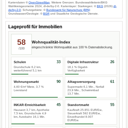
Kartendaten ©
OpenStreetMap
. Weitere Grenzen: Bundeswahlleiterin/BKG
Wahlkreisgeometrie 2024, dl-de/by-2-0. Kartenlayer: Starkregen: ©
BKG
(2026)
dl-
de/by-2-0
; Schutzgebiete: ©
Bundesamt für Naturschutz (BfN)
;
Grundwasser/Geologie: ©
BGR
und Staatliche Geologische Dienste.
Lageprofil für Immobilien
58
Wohnqualität-Index
eingeschränkte Wohnqualität aus 100 % Datenabdeckung.
/100
33
26
Schulen
Digitale Infrastruktur
Grundschule 6,2 km,
18,1 % Gigabit-
weiterführend 5,1 km
Verfügbarkeit
90
61
Wohnungsmarkt
Alltagsversorgung
4,60 €/m² Miete, 3,7 %
Supermarkt 6,1 Min., Notfall
Leerstand
23,9 Min., Schwimmbad
13,7 Min.
45
55
INKAR-Erreichbarkeit
Standortmarkt
Hausarzt 3,7 km, Apotheke
Kaufkraft 25.851 EUR/Ew.,
7,5 km, Grundschule 4,9
Steuerkraft 592 EUR/Ew.,
km, Autobahn 16,1 Min.
Einzelhandel 8.007
EUR/Ew.