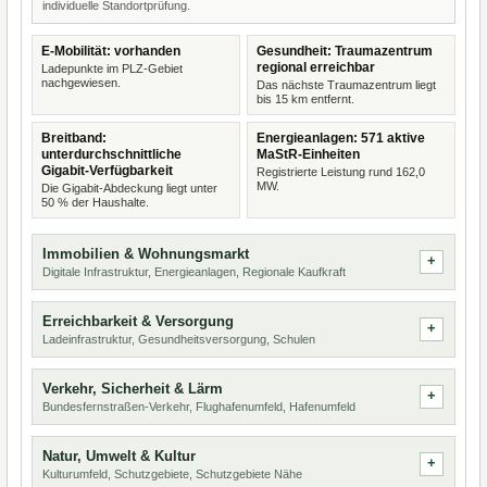
individuelle Standortprüfung.
E-Mobilität: vorhanden
Gesundheit: Traumazentrum
regional erreichbar
Ladepunkte im PLZ-Gebiet
nachgewiesen.
Das nächste Traumazentrum liegt
bis 15 km entfernt.
Breitband:
Energieanlagen: 571 aktive
unterdurchschnittliche
MaStR-Einheiten
Gigabit-Verfügbarkeit
Registrierte Leistung rund 162,0
MW.
Die Gigabit-Abdeckung liegt unter
50 % der Haushalte.
Immobilien & Wohnungsmarkt
Digitale Infrastruktur, Energieanlagen, Regionale Kaufkraft
Erreichbarkeit & Versorgung
Ladeinfrastruktur, Gesundheitsversorgung, Schulen
Verkehr, Sicherheit & Lärm
Bundesfernstraßen-Verkehr, Flughafenumfeld, Hafenumfeld
Natur, Umwelt & Kultur
Kulturumfeld, Schutzgebiete, Schutzgebiete Nähe