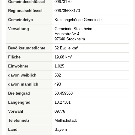
Gemeindeschlüssel
09673170
Regionalschlüssel
096735633170
Gemeindetyp
Kreisangehörige Gemeinde
Verwaltung
Gemeinde Stockheim
Hauptstraße 4
97640 Stockheim
Bevölkerungsdichte
52 Ew. je km²
Fläche
19,68 km²
Einwohner
1.025
davon weiblich
532
davon männlich
493
Breitengrad
50.459568
Längengrad
10.27301
Vorwahl
09776
Telefonnetz
Mellrichstadt
Land
Bayern