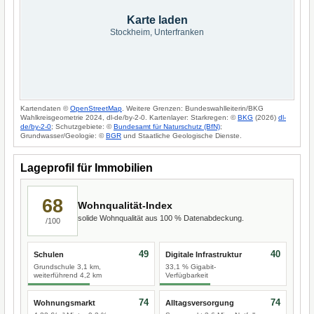
Karte laden
Stockheim, Unterfranken
Kartendaten ©
OpenStreetMap
. Weitere Grenzen: Bundeswahlleiterin/BKG
Wahlkreisgeometrie 2024, dl-de/by-2-0. Kartenlayer: Starkregen: ©
BKG
(2026)
dl-
de/by-2-0
; Schutzgebiete: ©
Bundesamt für Naturschutz (BfN)
;
Grundwasser/Geologie: ©
BGR
und Staatliche Geologische Dienste.
Lageprofil für Immobilien
68
Wohnqualität-Index
solide Wohnqualität aus 100 % Datenabdeckung.
/100
49
40
Schulen
Digitale Infrastruktur
Grundschule 3,1 km,
33,1 % Gigabit-
weiterführend 4,2 km
Verfügbarkeit
74
74
Wohnungsmarkt
Alltagsversorgung