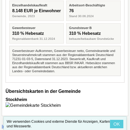
Einzelhandelskaufkraft
Arbeitsort-Beschäftigte
8.148 EUR je Einwohner
76
Gemeinde, 2023
Stand 30.06.2024
Gewerbesteuer
Grundsteuer B
310 % Hebesatz
310 % Hebesatz
Regionaldatenbank 31.12.2024
bebaute/bebaubare Grundstücke
Gewerbesteuer-Aufkommen, Gewerbesteuer netto, Gemeindeanteile und
Steuereinnahmekraft stammen aus der Regionaldatenbank Deutschland
71231-01-03-5, Datenstand 31.12.2023. Steuerkraft, Kaufkraft und
Einzelhandelskaufkraft stammen aus BBSR INKAR. Hebesätze stammen
aus der Regionaldatenbank Deutschland bzw. aktuelleren amtlichen
Landes- oder Gemeindedaten.
Übersichtskarten in der Gemeinde
Stockheim
Wir verwenden Cookies und externe Dienste für Anzeigen, Karten
OK
·
·
und Messwerte.
Impressum
Straßenindex
Valid CSS