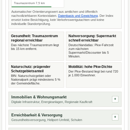
Traumazentrum 7,5 km
Automatischer Orientierungswert aus amtlichen und öffentlich
nachvollziehbaren Kontextdaten.
Datenbasis und Gewichtung
. Der Index
ersetzt keine Besichtigung, kein Verkehrswertgutachten und keine
individuelle Standortprüfung.
Gesundheit: Traumazentrum
Nahversorgung: Supermarkt
regional erreichbar
schnell erreichbar
Das nächste Traumazentrum liegt
Deutschlandatlas: Pkw-Fahrzeit
bis 15 km entfernt.
zum nächsten
Supermarkt/Discounter bis 5
Minuten.
Naturschutz: prägender
Mobilität: hohe Pkw-Dichte
Schutzgebietsanteil
Der Pkw-Bestand liegt bei rund 720
je 1.000 Einwohner.
BfN: Naturschutzgebiet oder
Nationalpark prägt mindestens 5 %
der Gemeindefläche.
Immobilien & Wohnungsmarkt
Digitale Infrastruktur, Energieanlagen, Regionale Kaufkraft
Erreichbarkeit & Versorgung
Gesundheitsversorgung, Heliport-Umfeld, Schulen