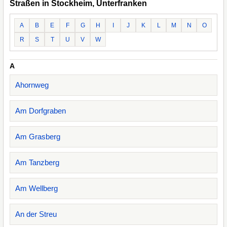
Straßen in Stockheim, Unterfranken
A
B
E
F
G
H
I
J
K
L
M
N
O
R
S
T
U
V
W
A
Ahornweg
Am Dorfgraben
Am Grasberg
Am Tanzberg
Am Wellberg
An der Streu