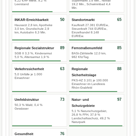
4,22 €/m² Miete, 9,2 %
Supermarkt 3,6 Min., Notfall
Leerstand
19,2 Min., Schwimmbad 4,4
Min.
50
65
INKAR-Erreichbarkeit
Standortmarkt
Hausarzt 2,8 km, Apotheke
Kaufkraft 27.381 EUR/Ew.,
3,0 km, Grundschule 2,9
Steuerkraft 744 EUR/Ew.,
km, Autobahn 6,3 Min.
Einzelhandel 8.148
EUR/Ew.
89
85
Regionale Sozialstruktur
Fernstraßenumfeld
SGB II 3,3 %, Kinderarmut
BASt-Zählstelle 12,0 km,
5,0 %, Altersarmut 1,9 %
982 Kfz/Tag
63
88
Verkehrssicherheit
Regionale
5,0 Unfälle je 1.000
Sicherheitslage
Einwohner
PKS-HZ 3.101 je 100.000
Einwohner im Landkreis
Rhön-Grabfeld
73
97
Umfeldstruktur
Natur- und
50,3 % Wald, 0,4 %
Schutzgebiete
Gewässer
5,1 % Naturschutzgebiet,
26,8 % FFH, 37,9 %
Landschaftsschutz, 49,2 %
Naturpark
76
Gesundheit