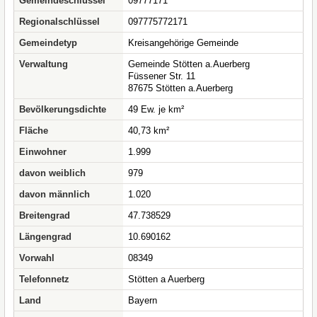
Gemeindeschlüssel
09777171
Regionalschlüssel
097775772171
Gemeindetyp
Kreisangehörige Gemeinde
Verwaltung
Gemeinde Stötten a.Auerberg
Füssener Str. 11
87675 Stötten a.Auerberg
Bevölkerungsdichte
49 Ew. je km²
Fläche
40,73 km²
Einwohner
1.999
davon weiblich
979
davon männlich
1.020
Breitengrad
47.738529
Längengrad
10.690162
Vorwahl
08349
Telefonnetz
Stötten a Auerberg
Land
Bayern