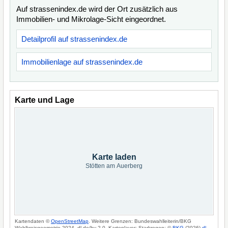
Auf strassenindex.de wird der Ort zusätzlich aus
Immobilien- und Mikrolage-Sicht eingeordnet.
Detailprofil auf strassenindex.de
Immobilienlage auf strassenindex.de
Karte und Lage
Karte laden
Stötten am Auerberg
Kartendaten ©
OpenStreetMap
. Weitere Grenzen: Bundeswahlleiterin/BKG
Wahlkreisgeometrie 2024, dl-de/by-2-0. Kartenlayer: Starkregen: ©
BKG
(2026)
dl-