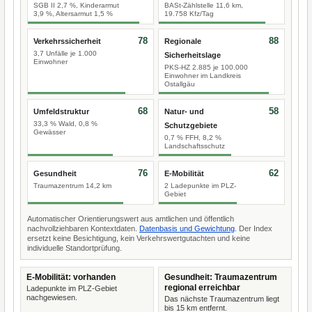
SGB II 2,7 %, Kinderarmut
BASt-Zählstelle 11,6 km,
3,9 %, Altersarmut 1,5 %
19.758 Kfz/Tag
78
88
Verkehrssicherheit
Regionale
3,7 Unfälle je 1.000
Sicherheitslage
Einwohner
PKS-HZ 2.885 je 100.000
Einwohner im Landkreis
Ostallgäu
68
58
Umfeldstruktur
Natur- und
33,3 % Wald, 0,8 %
Schutzgebiete
Gewässer
0,7 % FFH, 8,2 %
Landschaftsschutz
76
62
Gesundheit
E-Mobilität
Traumazentrum 14,2 km
2 Ladepunkte im PLZ-
Gebiet
Automatischer Orientierungswert aus amtlichen und öffentlich
nachvollziehbaren Kontextdaten.
Datenbasis und Gewichtung
. Der Index
ersetzt keine Besichtigung, kein Verkehrswertgutachten und keine
individuelle Standortprüfung.
E-Mobilität: vorhanden
Gesundheit: Traumazentrum
regional erreichbar
Ladepunkte im PLZ-Gebiet
nachgewiesen.
Das nächste Traumazentrum liegt
bis 15 km entfernt.