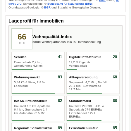
de/by-2-0
; Schutzgebiete: ©
Bundesamt für Naturschutz (BfN)
;
Grundwasser/Geologie: ©
BGR
und Staatliche Geologische Dienste.
Lageprofil für Immobilien
66
Wohnqualität-Index
solide Wohnqualität aus 100 % Datenabdeckung.
/100
41
20
Schulen
Digitale Infrastruktur
Grundschule 2,9 km,
11,2 % Gigabit-
weiterführend 6,6 km
Verfügbarkeit
83
68
Wohnungsmarkt
Alltagsversorgung
5,44 €/m² Miete, 7,8 %
Supermarkt 4,7 Min., Notfall
Leerstand
23,1 Min., Schwimmbad
12,7 Min.
62
66
INKAR-Erreichbarkeit
Standortmarkt
Hausarzt 1,5 km, Apotheke
Kaufkraft 29.399 EUR/Ew.,
6,4 km, Grundschule 1,4
Steuerkraft 974 EUR/Ew.,
km, Autobahn 22,5 Min.
Einzelhandel 7.221
EUR/Ew.
89
85
Regionale Sozialstruktur
Fernstraßenumfeld