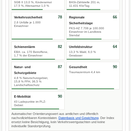
SGB II 13,0 %, Kinderarmut
BASt-Zählstelle 201 m,
17,5 %, Altersarmut 1,0 %
11.431 Kfz/Tag
78
66
Verkehrssicherheit
Regionale
2,6 Unfälle je 1.000
Sicherheitslage
Einwohner
PKS-HZ 7.706 je 100.000
Einwohner im Landkreis
Stendal
82
64
Schienenlärm
Umfeldstruktur
EBA: ca. 170 Betroffene,
13,3 % Wald, 6,0 %
1,7 % der Einwohner
Gewässer
87
90
Natur- und
Gesundheit
Traumazentrum 4,4 km
Schutzgebiete
4,8 % Naturschutzgebiet,
15,8 % FFH, 36,5 %
Landschaftsschutz
90
E-Mobilität
43 Ladepunkte im PLZ-
Gebiet
Automatischer Orientierungswert aus amtlichen und öffentlich
nachvollziehbaren Kontextdaten.
Datenbasis und Gewichtung
. Der Index
ersetzt keine Besichtigung, kein Verkehrswertgutachten und keine
individuelle Standortprüfung.