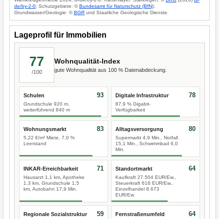
de/by-2-0
; Schutzgebiete: ©
Bundesamt für Naturschutz (BfN)
;
Grundwasser/Geologie: ©
BGR
und Staatliche Geologische Dienste.
Lageprofil für Immobilien
77
Wohnqualität-Index
gute Wohnqualität aus 100 % Datenabdeckung.
/100
93
78
Schulen
Digitale Infrastruktur
Grundschule 920 m,
87,9 % Gigabit-
weiterführend 840 m
Verfügbarkeit
83
80
Wohnungsmarkt
Alltagsversorgung
5,22 €/m² Miete, 7,0 %
Supermarkt 4,9 Min., Notfall
Leerstand
15,1 Min., Schwimmbad 6,0
Min.
71
64
INKAR-Erreichbarkeit
Standortmarkt
Hausarzt 1,1 km, Apotheke
Kaufkraft 27.504 EUR/Ew.,
1,3 km, Grundschule 1,5
Steuerkraft 616 EUR/Ew.,
km, Autobahn 17,9 Min.
Einzelhandel 8.673
EUR/Ew.
59
64
Regionale Sozialstruktur
Fernstraßenumfeld