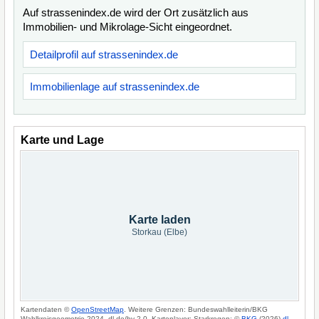
Auf strassenindex.de wird der Ort zusätzlich aus
Immobilien- und Mikrolage-Sicht eingeordnet.
Detailprofil auf strassenindex.de
Immobilienlage auf strassenindex.de
Karte und Lage
Karte laden
Storkau (Elbe)
Kartendaten ©
OpenStreetMap
. Weitere Grenzen: Bundeswahlleiterin/BKG
Wahlkreisgeometrie 2024, dl-de/by-2-0. Kartenlayer: Starkregen: ©
BKG
(2026)
dl-