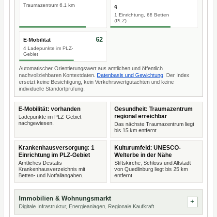
Traumazentrum 6,1 km
g
1 Einrichtung, 68 Betten
(PLZ)
62
E-Mobilität
4 Ladepunkte im PLZ-
Gebiet
Automatischer Orientierungswert aus amtlichen und öffentlich
nachvollziehbaren Kontextdaten.
Datenbasis und Gewichtung
. Der Index
ersetzt keine Besichtigung, kein Verkehrswertgutachten und keine
individuelle Standortprüfung.
E-Mobilität: vorhanden
Gesundheit: Traumazentrum
regional erreichbar
Ladepunkte im PLZ-Gebiet
nachgewiesen.
Das nächste Traumazentrum liegt
bis 15 km entfernt.
Krankenhausversorgung: 1
Kulturumfeld: UNESCO-
Einrichtung im PLZ-Gebiet
Welterbe in der Nähe
Amtliches Destatis-
Stiftskirche, Schloss und Altstadt
Krankenhausverzeichnis mit
von Quedlinburg liegt bis 25 km
Betten- und Notfallangaben.
entfernt.
Immobilien & Wohnungsmarkt
Digitale Infrastruktur, Energieanlagen, Regionale Kaufkraft