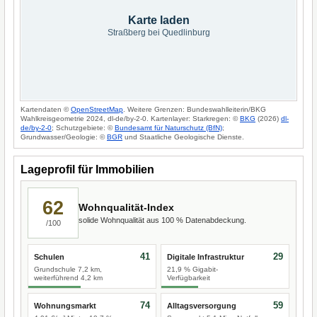
Karte laden
Straßberg bei Quedlinburg
Kartendaten ©
OpenStreetMap
. Weitere Grenzen: Bundeswahlleiterin/BKG
Wahlkreisgeometrie 2024, dl-de/by-2-0. Kartenlayer: Starkregen: ©
BKG
(2026)
dl-
de/by-2-0
; Schutzgebiete: ©
Bundesamt für Naturschutz (BfN)
;
Grundwasser/Geologie: ©
BGR
und Staatliche Geologische Dienste.
Lageprofil für Immobilien
62
Wohnqualität-Index
solide Wohnqualität aus 100 % Datenabdeckung.
/100
41
29
Schulen
Digitale Infrastruktur
Grundschule 7,2 km,
21,9 % Gigabit-
weiterführend 4,2 km
Verfügbarkeit
74
59
Wohnungsmarkt
Alltagsversorgung