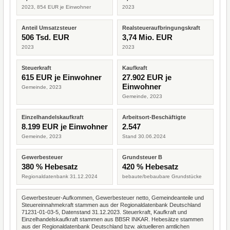
2023, 854 EUR je Einwohner
2023
Anteil Umsatzsteuer
Realsteueraufbringungskraft
506 Tsd. EUR
3,74 Mio. EUR
2023
2023
Steuerkraft
Kaufkraft
615 EUR je Einwohner
27.902 EUR je
Einwohner
Gemeinde, 2023
Gemeinde, 2023
Einzelhandelskaufkraft
Arbeitsort-Beschäftigte
8.199 EUR je Einwohner
2.547
Gemeinde, 2023
Stand 30.06.2024
Gewerbesteuer
Grundsteuer B
380 % Hebesatz
420 % Hebesatz
Regionaldatenbank 31.12.2024
bebaute/bebaubare Grundstücke
Gewerbesteuer-Aufkommen, Gewerbesteuer netto, Gemeindeanteile und
Steuereinnahmekraft stammen aus der Regionaldatenbank Deutschland
71231-01-03-5, Datenstand 31.12.2023. Steuerkraft, Kaufkraft und
Einzelhandelskaufkraft stammen aus BBSR INKAR. Hebesätze stammen
aus der Regionaldatenbank Deutschland bzw. aktuelleren amtlichen