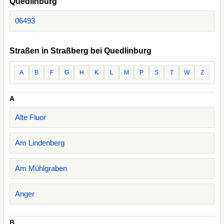
Quedlinburg
06493
Straßen in Straßberg bei Quedlinburg
A
B
F
G
H
K
L
M
P
S
T
W
Z
A
Alte Fluor
Am Lindenberg
Am Mühlgraben
Anger
B