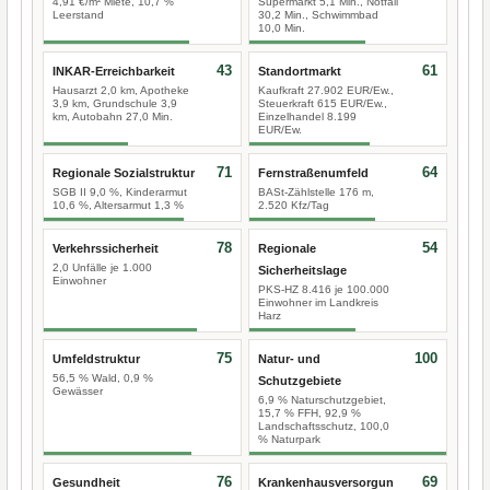
4,91 €/m² Miete, 10,7 %
Supermarkt 5,1 Min., Notfall
Leerstand
30,2 Min., Schwimmbad
10,0 Min.
43
61
INKAR-Erreichbarkeit
Standortmarkt
Hausarzt 2,0 km, Apotheke
Kaufkraft 27.902 EUR/Ew.,
3,9 km, Grundschule 3,9
Steuerkraft 615 EUR/Ew.,
km, Autobahn 27,0 Min.
Einzelhandel 8.199
EUR/Ew.
71
64
Regionale Sozialstruktur
Fernstraßenumfeld
SGB II 9,0 %, Kinderarmut
BASt-Zählstelle 176 m,
10,6 %, Altersarmut 1,3 %
2.520 Kfz/Tag
78
54
Verkehrssicherheit
Regionale
2,0 Unfälle je 1.000
Sicherheitslage
Einwohner
PKS-HZ 8.416 je 100.000
Einwohner im Landkreis
Harz
75
100
Umfeldstruktur
Natur- und
56,5 % Wald, 0,9 %
Schutzgebiete
Gewässer
6,9 % Naturschutzgebiet,
15,7 % FFH, 92,9 %
Landschaftsschutz, 100,0
% Naturpark
76
69
Gesundheit
Krankenhausversorgun