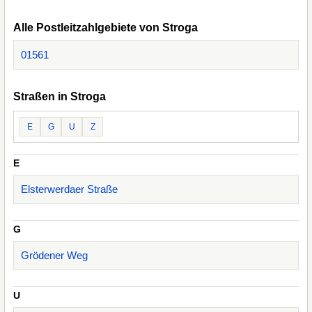
Alle Postleitzahlgebiete von Stroga
01561
Straßen in Stroga
E
G
U
Z
E
Elsterwerdaer Straße
G
Grödener Weg
U