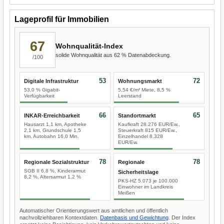
Lageprofil für Immobilien
67
Wohnqualität-Index
solide Wohnqualität aus 62 % Datenabdeckung.
/100
53
72
Digitale Infrastruktur
Wohnungsmarkt
53,0 % Gigabit-
5,54 €/m² Miete, 8,5 %
Verfügbarkeit
Leerstand
66
65
INKAR-Erreichbarkeit
Standortmarkt
Hausarzt 1,1 km, Apotheke
Kaufkraft 28.276 EUR/Ew.,
2,1 km, Grundschule 1,5
Steuerkraft 815 EUR/Ew.,
km, Autobahn 16,0 Min.
Einzelhandel 8.328
EUR/Ew.
78
78
Regionale Sozialstruktur
Regionale
SGB II 6,8 %, Kinderarmut
Sicherheitslage
8,2 %, Altersarmut 1,2 %
PKS-HZ 5.073 je 100.000
Einwohner im Landkreis
Meißen
Automatischer Orientierungswert aus amtlichen und öffentlich
nachvollziehbaren Kontextdaten.
Datenbasis und Gewichtung
. Der Index