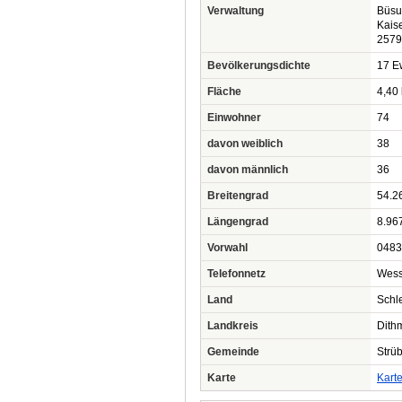
Verwaltung
Büsu
Kais
2579
Bevölkerungsdichte
17 Ew
Fläche
4,40
Einwohner
74
davon weiblich
38
davon männlich
36
Breitengrad
54.2
Längengrad
8.96
Vorwahl
0483
Telefonnetz
Wess
Land
Schl
Landkreis
Dith
Gemeinde
Strü
Karte
Kart