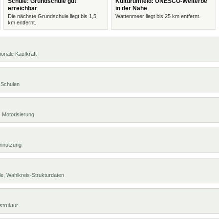
Schule: Grundschule gut
Kulturumfeld: UNESCO-Welterbe
erreichbar
in der Nähe
Die nächste Grundschule liegt bis 1,5
Wattenmeer liegt bis 25 km entfernt.
km entfernt.
ionale Kaufkraft
 Schulen
 Motorisierung
ennutzung
e, Wahlkreis-Strukturdaten
struktur