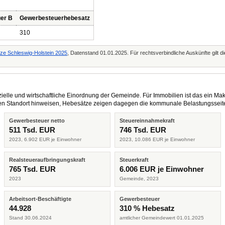
er B
Gewerbesteuerhebesatz
310
tze Schleswig-Holstein 2025
, Datenstand 01.01.2025. Für rechtsverbindliche Auskünfte gilt 
elle und wirtschaftliche Einordnung der Gemeinde. Für Immobilien ist das ein Mak
eren Standort hinweisen, Hebesätze zeigen dagegen die kommunale Belastungsseit
Gewerbesteuer netto
Steuereinnahmekraft
511 Tsd. EUR
746 Tsd. EUR
2023, 6.902 EUR je Einwohner
2023, 10.086 EUR je Einwohner
Realsteueraufbringungskraft
Steuerkraft
765 Tsd. EUR
6.006 EUR je Einwohner
2023
Gemeinde, 2023
Arbeitsort-Beschäftigte
Gewerbesteuer
44.928
310 % Hebesatz
Stand 30.06.2024
amtlicher Gemeindewert 01.01.2025