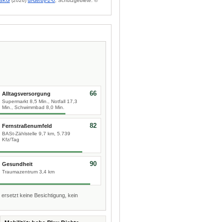
BKG
(2026)
dl-de/by-2-0
; Schutzgebiete: ©
66
Alltagsversorgung
Supermarkt 8,5 Min., Notfall 17,3
Min., Schwimmbad 8,0 Min.
82
Fernstraßenumfeld
BASt-Zählstelle 9,7 km, 5.739
Kfz/Tag
90
Gesundheit
Traumazentrum 3,4 km
 ersetzt keine Besichtigung, kein