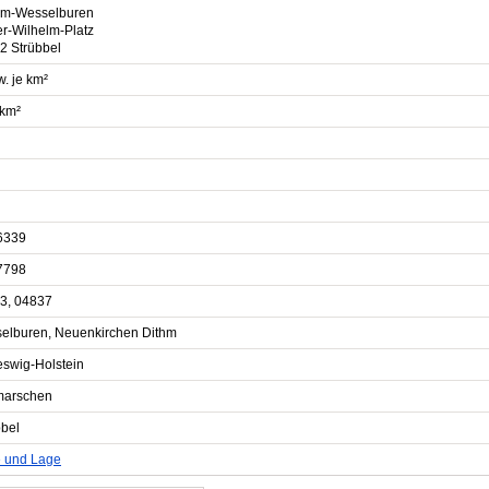
m-Wesselburen
er-Wilhelm-Platz
2 Strübbel
. je km²
 km²
6339
7798
3, 04837
elburen, Neuenkirchen Dithm
eswig-Holstein
marschen
bbel
e und Lage