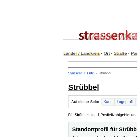
Länder / Landkreis
·
Ort
·
Straße
·
Pos
Startseite
Orte
Strübbel
Strübbel
Auf dieser Seite
Karte
Lageprofil
Für Strübbel sind 1 Postleitzahlgebiet und
Standortprofil für Strübb