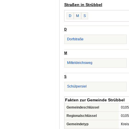
Straßen in Strübbel
D
M
S
D
Dorfstraße
M
Mitteldeichsweg
S
Schülpersiel
Fakten zur Gemeinde Strübbel
Gemeindeschlüssel
0105
Regionalschlüssel
0105
Gemeindetyp
Krei