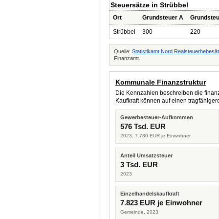
Steuersätze in Strübbel
Ort
Grundsteuer A
Grundsteu
Strübbel
300
220
Quelle:
Statistikamt Nord Realsteuerhebesä
Finanzamt.
Kommunale Finanzstruktur
Die Kennzahlen beschreiben die finanzi
Kaufkraft können auf einen tragfähig
Gewerbesteuer-Aufkommen
576 Tsd. EUR
2023, 7.780 EUR je Einwohner
Anteil Umsatzsteuer
3 Tsd. EUR
2023
Einzelhandelskaufkraft
7.823 EUR je Einwohner
Gemeinde, 2023