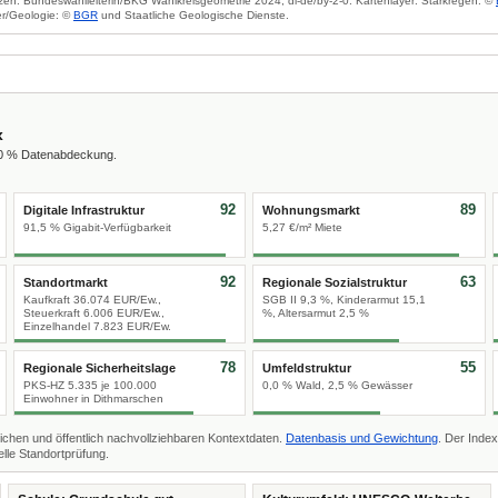
zen: Bundeswahlleiterin/BKG Wahlkreisgeometrie 2024, dl-de/by-2-0. Kartenlayer: Starkregen: ©
r/Geologie: ©
BGR
und Staatliche Geologische Dienste.
x
00 % Datenabdeckung.
92
89
Digitale Infrastruktur
Wohnungsmarkt
91,5 % Gigabit-Verfügbarkeit
5,27 €/m² Miete
92
63
Standortmarkt
Regionale Sozialstruktur
Kaufkraft 36.074 EUR/Ew.,
SGB II 9,3 %, Kinderarmut 15,1
Steuerkraft 6.006 EUR/Ew.,
%, Altersarmut 2,5 %
Einzelhandel 7.823 EUR/Ew.
78
55
Regionale Sicherheitslage
Umfeldstruktur
PKS-HZ 5.335 je 100.000
0,0 % Wald, 2,5 % Gewässer
Einwohner in Dithmarschen
ichen und öffentlich nachvollziehbaren Kontextdaten.
Datenbasis und Gewichtung
. Der Index
lle Standortprüfung.