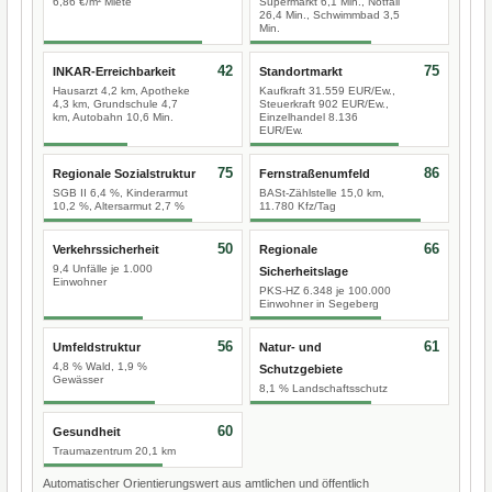
6,86 €/m² Miete
Supermarkt 6,1 Min., Notfall
26,4 Min., Schwimmbad 3,5
Min.
42
75
INKAR-Erreichbarkeit
Standortmarkt
Hausarzt 4,2 km, Apotheke
Kaufkraft 31.559 EUR/Ew.,
4,3 km, Grundschule 4,7
Steuerkraft 902 EUR/Ew.,
km, Autobahn 10,6 Min.
Einzelhandel 8.136
EUR/Ew.
75
86
Regionale Sozialstruktur
Fernstraßenumfeld
SGB II 6,4 %, Kinderarmut
BASt-Zählstelle 15,0 km,
10,2 %, Altersarmut 2,7 %
11.780 Kfz/Tag
50
66
Verkehrssicherheit
Regionale
9,4 Unfälle je 1.000
Sicherheitslage
Einwohner
PKS-HZ 6.348 je 100.000
Einwohner in Segeberg
56
61
Umfeldstruktur
Natur- und
4,8 % Wald, 1,9 %
Schutzgebiete
Gewässer
8,1 % Landschaftsschutz
60
Gesundheit
Traumazentrum 20,1 km
Automatischer Orientierungswert aus amtlichen und öffentlich