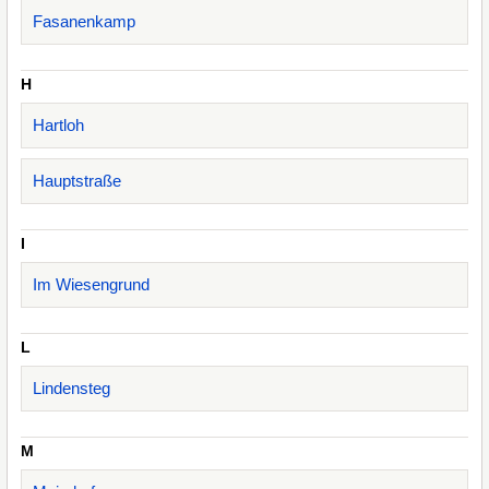
Fasanenkamp
H
Hartloh
Hauptstraße
I
Im Wiesengrund
L
Lindensteg
M