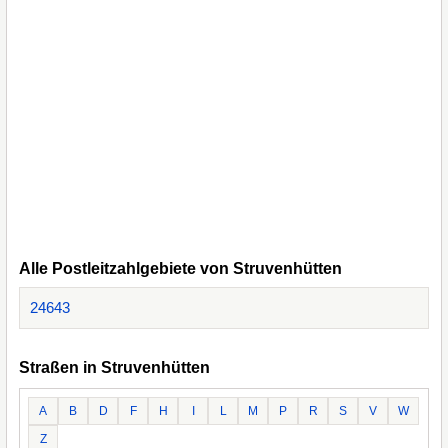
Alle Postleitzahlgebiete von Struvenhütten
24643
Straßen in Struvenhütten
A
B
D
F
H
I
L
M
P
R
S
V
W
Z