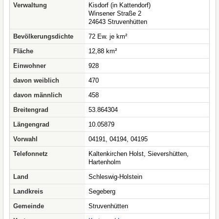
Verwaltung
Kisdorf (in Kattendorf)
Winsener Straße 2
24643 Struvenhütten
Bevölkerungsdichte
72 Ew. je km²
Fläche
12,88 km²
Einwohner
928
davon weiblich
470
davon männlich
458
Breitengrad
53.864304
Längengrad
10.05879
Vorwahl
04191, 04194, 04195
Telefonnetz
Kaltenkirchen Holst, Sievershütten,
Hartenholm
Land
Schleswig-Holstein
Landkreis
Segeberg
Gemeinde
Struvenhütten