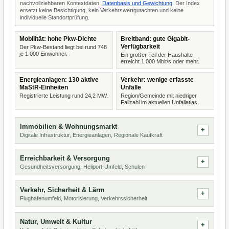
nachvollziehbaren Kontextdaten.
Datenbasis und Gewichtung
. Der Index
ersetzt keine Besichtigung, kein Verkehrswertgutachten und keine
individuelle Standortprüfung.
Mobilität: hohe Pkw-Dichte
Breitband: gute Gigabit-
Verfügbarkeit
Der Pkw-Bestand liegt bei rund 748
je 1.000 Einwohner.
Ein großer Teil der Haushalte
erreicht 1.000 Mbit/s oder mehr.
Energieanlagen: 130 aktive
Verkehr: wenige erfasste
MaStR-Einheiten
Unfälle
Registrierte Leistung rund 24,2 MW.
Region/Gemeinde mit niedriger
Fallzahl im aktuellen Unfallatlas.
Immobilien & Wohnungsmarkt
Digitale Infrastruktur, Energieanlagen, Regionale Kaufkraft
Erreichbarkeit & Versorgung
Gesundheitsversorgung, Heliport-Umfeld, Schulen
Verkehr, Sicherheit & Lärm
Flughafenumfeld, Motorisierung, Verkehrssicherheit
Natur, Umwelt & Kultur