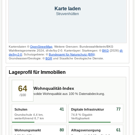
Karte laden
Struvenhütten
Kartendaten ©
OpenStreetMap
. Weitere Grenzen: Bundeswahlleiterin/BKG
Wahlkreisgeometrie 2024, dl-de/by-2-0. Kartenlayer: Starkregen: ©
BKG
(2026)
dl-
de/by-2-0
; Schutzgebiete: ©
Bundesamt für Naturschutz (BfN)
;
Grundwasser/Geologie: ©
BGR
und Staatliche Geologische Dienste.
Lageprofil für Immobilien
64
Wohnqualität-Index
solide Wohnqualität aus 100 % Datenabdeckung.
/100
41
77
Schulen
Digitale Infrastruktur
Grundschule 4,4 km,
74,8 % Gigabit-
weiterführend 6,7 km
Verfügbarkeit
80
61
Wohnungsmarkt
Alltagsversorgung