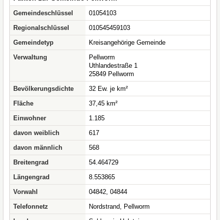
Gemeindeschlüssel
01054103
Regionalschlüssel
010545459103
Gemeindetyp
Kreisangehörige Gemeinde
Verwaltung
Pellworm
Uthlandestraße 1
25849 Pellworm
Bevölkerungsdichte
32 Ew. je km²
Fläche
37,45 km²
Einwohner
1.185
davon weiblich
617
davon männlich
568
Breitengrad
54.464729
Längengrad
8.553865
Vorwahl
04842, 04844
Telefonnetz
Nordstrand, Pellworm