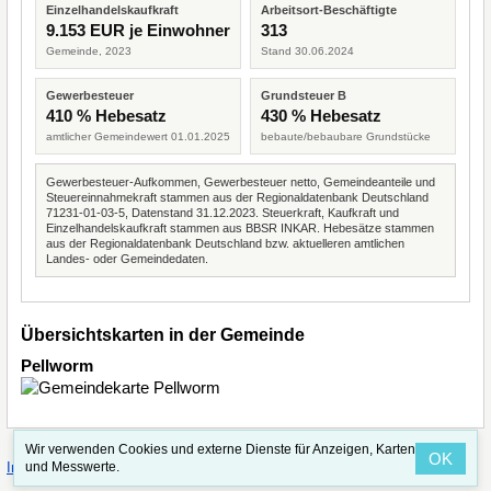
Einzelhandelskaufkraft
Arbeitsort-Beschäftigte
9.153 EUR je Einwohner
313
Gemeinde, 2023
Stand 30.06.2024
Gewerbesteuer
Grundsteuer B
410 % Hebesatz
430 % Hebesatz
amtlicher Gemeindewert 01.01.2025
bebaute/bebaubare Grundstücke
Gewerbesteuer-Aufkommen, Gewerbesteuer netto, Gemeindeanteile und
Steuereinnahmekraft stammen aus der Regionaldatenbank Deutschland
71231-01-03-5, Datenstand 31.12.2023. Steuerkraft, Kaufkraft und
Einzelhandelskaufkraft stammen aus BBSR INKAR. Hebesätze stammen
aus der Regionaldatenbank Deutschland bzw. aktuelleren amtlichen
Landes- oder Gemeindedaten.
Übersichtskarten in der Gemeinde
Pellworm
Wir verwenden Cookies und externe Dienste für Anzeigen, Karten
OK
·
·
und Messwerte.
Impressum
Straßenindex
Valid CSS