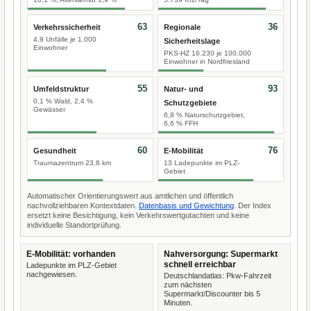
63
36
Verkehrssicherheit
Regionale
4,9 Unfälle je 1.000
Sicherheitslage
Einwohner
PKS-HZ 16.230 je 100.000
Einwohner in Nordfriesland
55
93
Umfeldstruktur
Natur- und
0,1 % Wald, 2,4 %
Schutzgebiete
Gewässer
6,8 % Naturschutzgebiet,
6,6 % FFH
60
76
Gesundheit
E-Mobilität
Traumazentrum 23,8 km
13 Ladepunkte im PLZ-
Gebiet
Automatischer Orientierungswert aus amtlichen und öffentlich
nachvollziehbaren Kontextdaten.
Datenbasis und Gewichtung
. Der Index
ersetzt keine Besichtigung, kein Verkehrswertgutachten und keine
individuelle Standortprüfung.
E-Mobilität: vorhanden
Nahversorgung: Supermarkt
schnell erreichbar
Ladepunkte im PLZ-Gebiet
nachgewiesen.
Deutschlandatlas: Pkw-Fahrzeit
zum nächsten
Supermarkt/Discounter bis 5
Minuten.