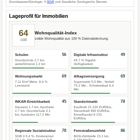
Grundwasser/Geologie: ©
BGR
und Staatliche Geologische Dienste.
Lageprofil für Immobilien
64
Wohnqualität-Index
solide Wohnqualität aus 100 % Datenabdeckung.
/100
56
49
Schulen
Digitale Infrastruktur
Grundschule 2,7 km,
45,7 % Gigabit-
weiterführend 2,2 km
Verfügbarkeit
69
69
Wohnungsmarkt
Alltagsversorgung
7,11 €/m² Miete, 8,4 %
Supermarkt 5,0 Min., Notfall
Leerstand
75,2 Min., Schwimmbad 6,4
Min.
45
78
INKAR-Erreichbarkeit
Standortmarkt
Hausarzt 1,7 km, Apotheke
Kaufkraft 31.220 EUR/Ew.,
2,7 km, Grundschule 3,1
Steuerkraft 990 EUR/Ew.,
km, Autobahn 117,2 Min.
Einzelhandel 9.153
EUR/Ew.
78
86
Regionale Sozialstruktur
Fernstraßenumfeld
SGB II 6,4 %, Kinderarmut
BASt-Zählstelle 23,1 km,
10,1 %, Altersarmut 1,9 %
5.739 Kfz/Tag